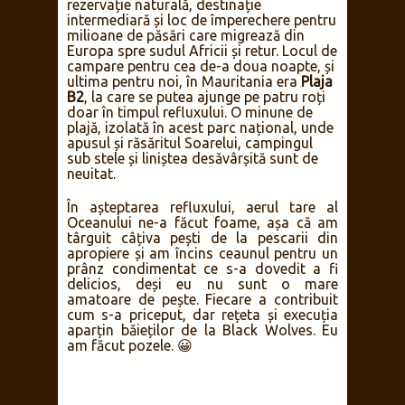
rezervație naturală, destinație
intermediară și loc de împerechere pentru
milioane de păsări care migrează din
Europa spre sudul Africii și retur. Locul de
campare pentru cea de-a doua noapte, și
ultima pentru noi, în Mauritania era
Plaja
B2
, la care se putea ajunge pe patru roți
doar în timpul refluxului. O minune de
plajă, izolată în acest parc național, unde
apusul și răsăritul Soarelui, campingul
sub stele și liniștea desăvârșită sunt de
neuitat.
În așteptarea refluxului, aerul tare al
Oceanului ne-a făcut foame, așa că am
târguit câțiva pești de la pescarii din
apropiere și am încins ceaunul pentru un
prânz condimentat ce s-a dovedit a fi
delicios, deși eu nu sunt o mare
amatoare de pește. Fiecare a contribuit
cum s-a priceput, dar rețeta și execuția
aparțin băieților de la Black Wolves. Eu
am făcut pozele. 😀