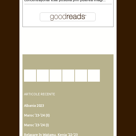
concentraționar este posibilă prin puterea imagi...
ARTICOLE RECENTE
Albania 2023
Maroc ’23-’24 (II)
Maroc ’23-’24 (I)
Relaxare în Watamu, Kenia ’22-’23