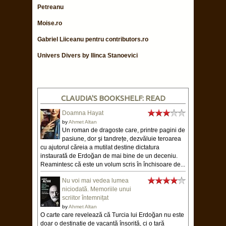
Petreanu
Moise.ro
Gabriel Liiceanu pentru contributors.ro
Univers Divers by Ilinca Stanoevici
CLAUDIA'S BOOKSHELF: READ
Doamna Hayat
by
Ahmet Altan
Un roman de dragoste care, printre pagini de
pasiune, dor şi tandrețe, dezvăluie teroarea
cu ajutorul căreia a mutilat destine dictatura
instaurată de Erdoğan de mai bine de un deceniu.
Reamintesc că este un volum scris în închisoare de...
Nu voi mai vedea lumea
niciodată. Memoriile unui
scriitor întemnițat
by
Ahmet Altan
O carte care revelează că Turcia lui Erdoğan nu este
doar o destinație de vacanță însorită, ci o țară