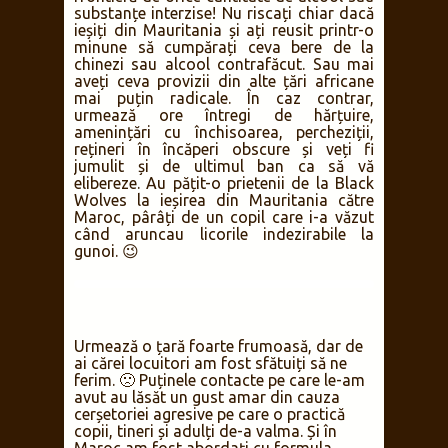
substanțe interzise! Nu riscați chiar dacă
ieșiți din Mauritania și ați reusit printr-o
minune să cumpărați ceva bere de la
chinezi sau alcool contrafăcut. Sau mai
aveți ceva provizii din alte țări africane
mai puțin radicale. În caz contrar,
urmează ore întregi de hărțuire,
amenințări cu închisoarea, percheziții,
rețineri în încăperi obscure și veți fi
jumulit și de ultimul ban ca să vă
elibereze. Au pățit-o prietenii de la Black
Wolves la ieșirea din Mauritania către
Maroc, pârâți de un copil care i-a văzut
când aruncau licorile indezirabile la
gunoi. 😉
Urmează o țară foarte frumoasă, dar de
ai cărei locuitori am fost sfătuiți să ne
ferim. 🙁 Puținele contacte pe care le-am
avut au lăsăt un gust amar din cauza
cerșetoriei agresive pe care o practică
copii, tineri și adulți de-a valma. Și în