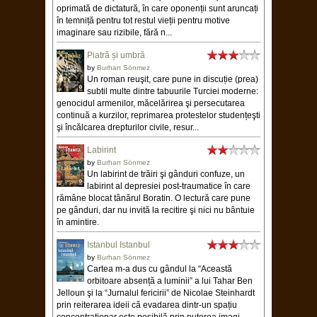
oprimată de dictatură, în care oponenții sunt aruncați
în temniță pentru tot restul vieții pentru motive
imaginare sau rizibile, fără n...
Piatră și umbră
by
Burhan Sönmez
Un roman reuşit, care pune in discuție (prea)
subtil multe dintre tabuurile Turciei moderne:
genocidul armenilor, măcelărirea şi persecutarea
continuă a kurzilor, reprimarea protestelor studențeşti
şi încălcarea drepturilor civile, resur...
Labirint
by
Burhan Sönmez
Un labirint de trăiri şi gânduri confuze, un
labirint al depresiei post-traumatice în care
rămâne blocat tânărul Boratin. O lectură care pune
pe gânduri, dar nu invită la recitire şi nici nu bântuie
în amintire.
Istanbul Istanbul
by
Burhan Sönmez
Cartea m-a dus cu gândul la “Această
orbitoare absență a luminii” a lui Tahar Ben
Jelloun şi la “Jurnalul fericirii” de Nicolae Steinhardt
prin reiterarea ideii că evadarea dintr-un spațiu