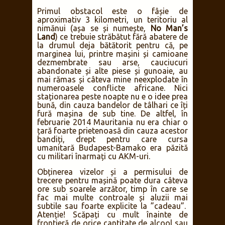
Primul obstacol este o fâșie de
aproximativ 3 kilometri, un teritoriu al
nimănui (așa se și numește,
No Man’s
Land
) ce trebuie străbătut fără abatere de
la drumul deja bătătorit pentru că, pe
marginea lui, printre mașini și camioane
dezmembrate sau arse, cauciucuri
abandonate și alte piese și gunoaie, au
mai rămas și câteva mine neexplodate în
numeroasele conflicte africane. Nici
staționarea peste noapte nu e o idee prea
bună, din cauza bandelor de tâlhari ce îți
fură mașina de sub tine. De altfel, în
februarie 2014 Mauritania nu era chiar o
țară foarte prietenoasă din cauza acestor
bandiți, drept pentru care cursa
umanitară Budapest-Bamako era păzită
cu militari înarmați cu AKM-uri.
Obținerea vizelor și a permisului de
trecere pentru mașină poate dura câteva
ore sub soarele arzător, timp în care se
fac mai multe controale și aluzii mai
subtile sau foarte explicite la ”cadeau”.
Atenție! Scăpați cu mult înainte de
frontieră de orice cantitate de alcool sau