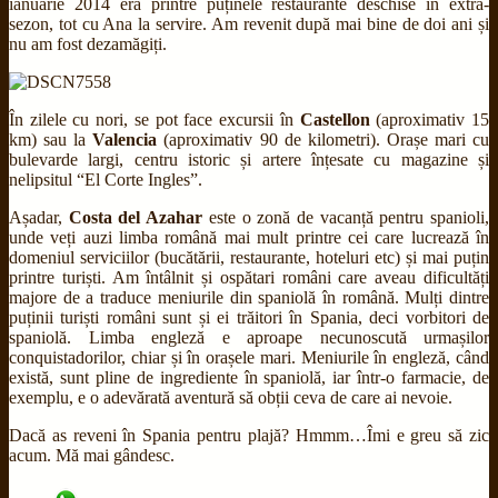
ianuarie 2014 era printre puținele restaurante deschise în extra-
sezon, tot cu Ana la servire. Am revenit după mai bine de doi ani și
nu am fost dezamăgiți.
În zilele cu nori, se pot face excursii în
Castellon
(aproximativ 15
km) sau la
Valencia
(aproximativ 90 de kilometri). Orașe mari cu
bulevarde largi, centru istoric și artere înțesate cu magazine și
nelipsitul “El Corte Ingles”.
Așadar,
Costa del Azahar
este o zonă de vacanță pentru spanioli,
unde veți auzi limba română mai mult printre cei care lucrează în
domeniul serviciilor (bucătării, restaurante, hoteluri etc) și mai puțin
printre turiști. Am întâlnit și ospătari români care aveau dificultăți
majore de a traduce meniurile din spaniolă în română. Mulți dintre
puținii turiști români sunt și ei trăitori în Spania, deci vorbitori de
spaniolă. Limba engleză e aproape necunoscută urmașilor
conquistadorilor, chiar și în orașele mari. Meniurile în engleză, când
există, sunt pline de ingrediente în spaniolă, iar într-o farmacie, de
exemplu, e o adevărată aventură să obții ceva de care ai nevoie.
Dacă as reveni în Spania pentru plajă? Hmmm…Îmi e greu să zic
acum. Mă mai gândesc.