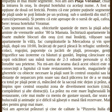
împărțită în mai multe segmente. Noi am ales
Plaja Voramar
, chiar
la intrarea în oraș, în dreptul hotelului cu același nume. A fost o
opțiune de două ori fericită. Pentru că este printre puținele segmente
de plajă unde te poți întinde pe un șezlong sub o umbrelă din stuf (7
euro/zi/persoană). Și pentru că este aproape de o sursă de apă, cafea,
bere: terasa hotelului Voramar.
Cum spuneam mai sus, obiceiurile spaniole de mers la plajă aduc
aminte de vremurile anilor ’80 la Mamaia. Închiriază apartamente în
foarte multele blocuri din oraș (cei mai înstăriți, vilișoare sau
apartamente în vilă), fac cumpăraturile la Mercadona și vin spre
plajă, după ora 10:00, încărcați de parcă pleacă în refugiu: umbrele,
colaci, rogojini, papornițe cu jucării de plajă, prosoape, genți
frigorifice sau izoterme cu băuturi și gustări, împing cărucioare cu
copii orăcăitori sau mână turma de 2-3 odrasle personale și 4-5
înrudite sau prietene. Nu mi-am dat seama dacă acest obicei este o
consecință a faptului că toate restaurantele, terasele, magazinele și
gheretele cu obiecte necesare la plajă sunt în centrul orașului sau la
distanțe de neparcurs prin soare sau dacă plăcerea lor de a se muta
cu totul pe plajă peste zi, mâncând de la sacoșă mic dejun și prânz, a
împins spre centrul orașului zona de divertisment nocturn (cină,
cumpărături și alte distracții). La prânz nu este mare înghesuială în
restaurante, cele mai multe cu meniu de gustare ușoară, dar seara e
buluceală și animație și e dificil să găsești o masă fără rezervare. Mai
ales pentru grup mai mare.
Noi am apreciat prânzuri și cine de calitate la “Pizzeria Italia di