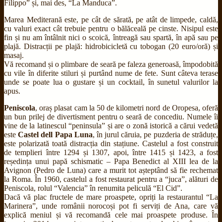
Filippo” și, mai des, “La Manduca”.
Marea Mediterană este, pe cât de sărată, pe atât de limpede, caldă,
cu valuri exact cât trebuie pentru o bălăceală pe cinste. Nisipul este
fin și nu am întâlnit nici o scoică, întreagă sau spartă, în apă sau pe
plajă. Distracții pe plajă: hidrobicicletă cu tobogan (20 euro/oră) și
masaj.
Vă recomand și o plimbare de seară pe faleza generoasă, împodobită
cu vile în diferite stiluri și purtând nume de fete. Sunt câteva terase
unde se poate lua o gustare și un cocktail, în sunetul valurilor la
apus.
Peniscola
, oraș plasat cam la 50 de kilometri nord de Oropesa, oferă
un bun prilej de divertisment pentru o seară de concediu. Numele îi
vine de la latinescul “peninsula” și are o zonă istorică a cărui vedetă
este
Castel dell Papa Luna
, în jurul căruia, pe puzderia de străduțe,
este polarizată toată distracția din stațiune. Castelul a fost construit
de templieri între 1294 și 1307, apoi, între 1415 și 1423, a fost
reședința unui papă schismatic – Papa Benedict al XIII lea de la
Avignon (Pedro de Luna) care a murit tot așteptând să fie rechemat
la Roma. În 1960, castelul a fost restaurat pentru a “juca”, alături de
Peniscola, rolul “Valencia” în renumita peliculă “El Cid”.
Dacă vă plac fructele de mare proaspete, opriți la restaurantul “La
Marinera”, unde românii norocoși pot fi serviți de Ana, care vă
explică meniul și vă recomandă cele mai proaspete produse. În