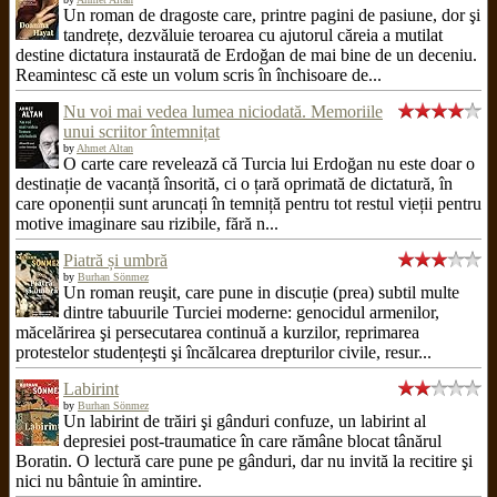
Un roman de dragoste care, printre pagini de pasiune, dor şi
tandrețe, dezvăluie teroarea cu ajutorul căreia a mutilat
destine dictatura instaurată de Erdoğan de mai bine de un deceniu.
Reamintesc că este un volum scris în închisoare de...
Nu voi mai vedea lumea niciodată. Memoriile
unui scriitor întemnițat
by
Ahmet Altan
O carte care revelează că Turcia lui Erdoğan nu este doar o
destinație de vacanță însorită, ci o țară oprimată de dictatură, în
care oponenții sunt aruncați în temniță pentru tot restul vieții pentru
motive imaginare sau rizibile, fără n...
Piatră și umbră
by
Burhan Sönmez
Un roman reuşit, care pune in discuție (prea) subtil multe
dintre tabuurile Turciei moderne: genocidul armenilor,
măcelărirea şi persecutarea continuă a kurzilor, reprimarea
protestelor studențeşti şi încălcarea drepturilor civile, resur...
Labirint
by
Burhan Sönmez
Un labirint de trăiri şi gânduri confuze, un labirint al
depresiei post-traumatice în care rămâne blocat tânărul
Boratin. O lectură care pune pe gânduri, dar nu invită la recitire şi
nici nu bântuie în amintire.