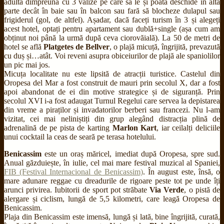
adultă dimpreună cu 3 valize pe care să le și poată deschide în altă
parte decât în baie sau în balcon sau fară să blocheze dulapul sau
frigiderul (gol, de altfel). Așadar, dacă faceți turism în 3 și alegeți
acest hotel, optați pentru apartament sau dublă+single (așa cum am
obținut noi până la urmă după ceva ciorovăială). La 50 de metri de
hotel se află
Platgetes de Bellver
, o plajă micuță, îngrijită, prevazută
cu duș și…atât. Voi reveni asupra obiceiurilor de plajă ale spaniolilor
un pic mai jos.
Micuța localitate nu este lipsită de atracții turistice. Castelul din
Oropesa del Mar a fost construit de mauri prin secolul X, dar a fost
apoi abandonat de ei din motive strategice și de siguranță. Prin
secolul XVI i-a fost adaugat Turnul Regelui care servea la depistarea
din vreme a piraților și invadatorilor berberi sau francezi. Nu l-am
vizitat, cei mai neliniștiți din grup alegând distracția plină de
adrenalină de pe pista de karting
Marlon Kart
, iar ceilalți deliciile
unui cocktail la ceas de seară pe terasa hotelului.
Benicassim
este un oraș măricel, imediat după Oropesa, spre sud.
Anual găzduiește, în iulie, cel mai mare festival muzical al Spaniei,
FIB (Festival Internacional de Benicassim)
. În august este, însă, o
mare adunare reggae cu dreadurile de rigoare peste tot pe unde îți
arunci privirea. Iubitorii de sport pot străbate
Via Verde
, o pistă de
alergare și ciclism, lungă de 5,5 kilometri, care leagă Oropesa de
Benicassim.
Plaja din Benicassim este imensă, lungă și lată, bine îngrijită, curată,