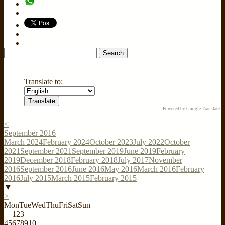
Search
for:
Translate to:
Powered by
Google Translate
.
<
September 2016
March 2024
February 2024
October 2023
July 2022
October
2021
September 2021
September 2019
June 2019
February
2019
December 2018
February 2018
July 2017
November
2016
September 2016
June 2016
May 2016
March 2016
February
2016
July 2015
March 2015
February 2015
▼
>
Mon
Tue
Wed
Thu
Fri
Sat
Sun
1
2
3
4
5
6
7
8
9
10