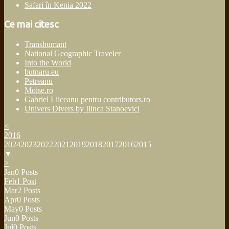
Safari în Kenia 2022
Ce mai citesc
Transhumant
National Geographic Traveler
Into the World
butnaru.eu
Petreanu
Moise.ro
Gabriel Liiceanu pentru contributors.ro
Univers Divers by Ilinca Stanoevici
<
2016
2024
2023
2022
2021
2019
2018
2017
2016
2015
▼
>
Jan
0
Posts
Feb
1
Post
Mar
2
Posts
Apr
0
Posts
May
0
Posts
Jun
0
Posts
Jul
0
Posts