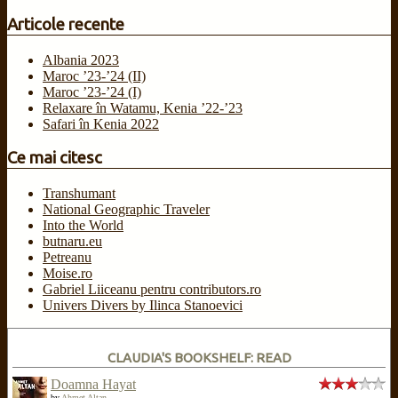
Articole recente
Albania 2023
Maroc ’23-’24 (II)
Maroc ’23-’24 (I)
Relaxare în Watamu, Kenia ’22-’23
Safari în Kenia 2022
Ce mai citesc
Transhumant
National Geographic Traveler
Into the World
butnaru.eu
Petreanu
Moise.ro
Gabriel Liiceanu pentru contributors.ro
Univers Divers by Ilinca Stanoevici
CLAUDIA'S BOOKSHELF: READ
Doamna Hayat
by
Ahmet Altan