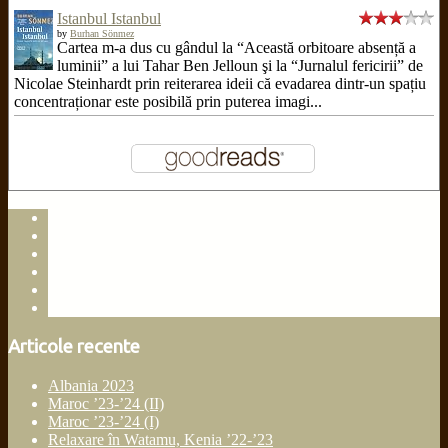
Istanbul Istanbul
by
Burhan Sönmez
Cartea m-a dus cu gândul la “Această orbitoare absență a
luminii” a lui Tahar Ben Jelloun şi la “Jurnalul fericirii” de
Nicolae Steinhardt prin reiterarea ideii că evadarea dintr-un spațiu
concentraționar este posibilă prin puterea imagi...
facebook
instagram
goodreads
linkedin
rss
email
Articole recente
Albania 2023
Maroc ’23-’24 (II)
Maroc ’23-’24 (I)
Relaxare în Watamu, Kenia ’22-’23