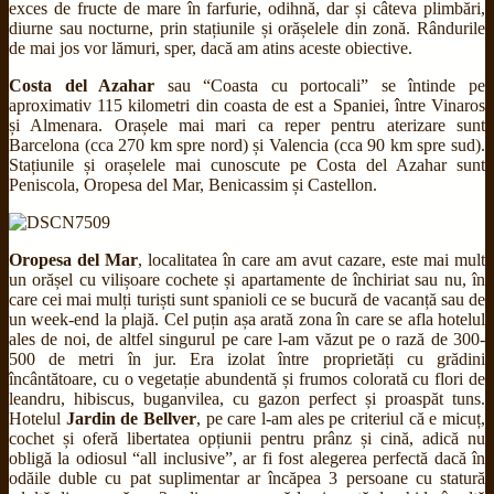
exces de fructe de mare în farfurie, odihnă, dar și câteva plimbări,
diurne sau nocturne, prin stațiunile și orășelele din zonă. Rândurile
de mai jos vor lămuri, sper, dacă am atins aceste obiective.
Costa del Azahar
sau “Coasta cu portocali” se întinde pe
aproximativ 115 kilometri din coasta de est a Spaniei, între Vinaros
și Almenara. Orașele mai mari ca reper pentru aterizare sunt
Barcelona (cca 270 km spre nord) și Valencia (cca 90 km spre sud).
Stațiunile și orașelele mai cunoscute pe Costa del Azahar sunt
Peniscola, Oropesa del Mar, Benicassim și Castellon.
Oropesa del Mar
, localitatea în care am avut cazare, este mai mult
un orășel cu vilișoare cochete și apartamente de închiriat sau nu, în
care cei mai mulți turiști sunt spanioli ce se bucură de vacanță sau de
un week-end la plajă. Cel puțin așa arată zona în care se afla hotelul
ales de noi, de altfel singurul pe care l-am văzut pe o rază de 300-
500 de metri în jur. Era izolat între proprietăți cu grădini
încântătoare, cu o vegetație abundentă și frumos colorată cu flori de
leandru, hibiscus, buganvilea, cu gazon perfect și proaspăt tuns.
Hotelul
Jardin de Bellver
, pe care l-am ales pe criteriul că e micuț,
cochet și oferă libertatea opțiunii pentru prânz și cină, adică nu
obligă la odiosul “all inclusive”, ar fi fost alegerea perfectă dacă în
odăile duble cu pat suplimentar ar încăpea 3 persoane cu statură