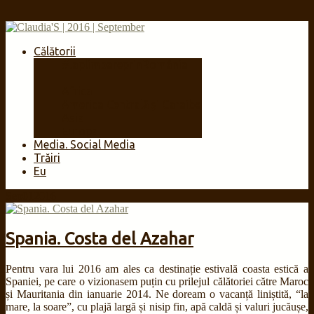
Călătorii
#laplimbareprinRomânia
🇷🇴
Africa
America Centrală și Caraibe
Asia
Europa
Media. Social Media
Trăiri
Eu
Sep
01
2016
Spania. Costa del Azahar
Pentru vara lui 2016 am ales ca destinație estivală coasta estică a
Spaniei, pe care o vizionasem puțin cu prilejul călătoriei către Maroc
și Mauritania din ianuarie 2014. Ne doream o vacanță liniștită, “la
mare, la soare”, cu plajă largă și nisip fin, apă caldă și valuri jucăușe,