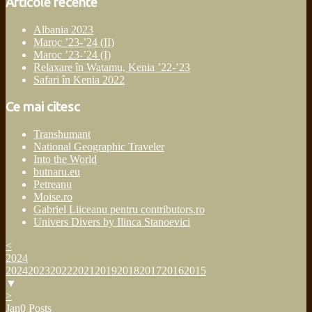
Articole recente
Albania 2023
Maroc ’23-’24 (II)
Maroc ’23-’24 (I)
Relaxare în Watamu, Kenia ’22-’23
Safari în Kenia 2022
Ce mai citesc
Transhumant
National Geographic Traveler
Into the World
butnaru.eu
Petreanu
Moise.ro
Gabriel Liiceanu pentru contributors.ro
Univers Divers by Ilinca Stanoevici
<
2024
2024
2023
2022
2021
2019
2018
2017
2016
2015
▼
>
Jan
0
Posts