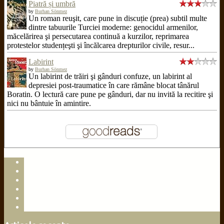
Piatră și umbră
by
Burhan Sönmez
Un roman reuşit, care pune in discuție (prea) subtil multe
dintre tabuurile Turciei moderne: genocidul armenilor,
măcelărirea şi persecutarea continuă a kurzilor, reprimarea
protestelor studențeşti şi încălcarea drepturilor civile, resur...
Labirint
by
Burhan Sönmez
Un labirint de trăiri şi gânduri confuze, un labirint al
depresiei post-traumatice în care rămâne blocat tânărul
Boratin. O lectură care pune pe gânduri, dar nu invită la recitire şi
nici nu bântuie în amintire.
facebook
instagram
goodreads
linkedin
rss
email