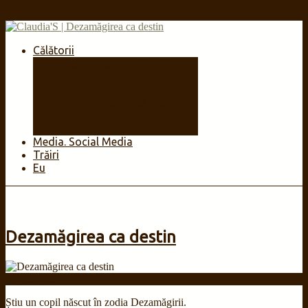
Călătorii
#laplimbareprinRomânia
🇷🇴
Africa
America Centrală și Caraibe
Asia
Europa
Media. Social Media
Trăiri
Eu
Dezamăgirea ca destin
Mar
10
2015
Știu un copil născut în zodia Dezamăgirii.