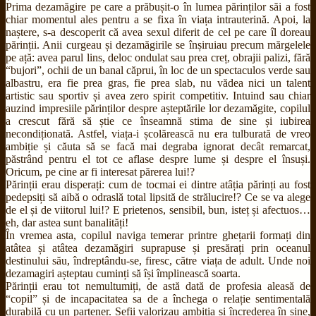
Prima dezamăgire pe care a prăbușit-o în lumea părinților săi a fost
chiar momentul ales pentru a se fixa în viața intrauterină. Apoi, la
naștere, s-a descoperit că avea sexul diferit de cel pe care îl doreau
părinții. Anii curgeau și dezamăgirile se înșiruiau precum mărgelele
pe ață: avea parul lins, deloc ondulat sau prea creț, obrajii palizi, fără
“bujori”, ochii de un banal căprui, în loc de un spectaculos verde sau
albastru, era fie prea gras, fie prea slab, nu vădea nici un talent
artistic sau sportiv și avea zero spirit competitiv. Intuind sau chiar
auzind impresiile părinților despre așteptările lor dezamăgite, copilul
a crescut fără să știe ce înseamnă stima de sine și iubirea
necondiționată. Astfel, viața-i școlărească nu era tulburată de vreo
ambiție și căuta să se facă mai degraba ignorat decât remarcat,
păstrând pentru el tot ce aflase despre lume și despre el însuși.
Oricum, pe cine ar fi interesat părerea lui!?
Părinții erau disperați: cum de tocmai ei dintre atâția părinți au fost
pedepsiți să aibă o odraslă total lipsită de strălucire!? Ce se va alege
de el și de viitorul lui!? E prietenos, sensibil, bun, isteț și afectuos…
eh, dar astea sunt banalități!
În vremea asta, copilul naviga temerar printre ghețarii formați din
atâtea și atâtea dezamăgiri suprapuse și presărați prin oceanul
destinului său, îndreptându-se, firesc, către viața de adult. Unde noi
dezamagiri așteptau cuminți să își împlinească soarta.
Părinții erau tot nemultumiți, de astă dată de profesia aleasă de
“copil” și de incapacitatea sa de a închega o relație sentimentală
durabilă cu un partener. Șefii valorizau ambiția și încrederea în sine,