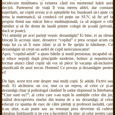
nicidecum timiditatea și ezitarea când era momentul luării unei
decizii. Partenerul de viață îl voia mereu altfel, dar constant
superlativ, iar copiii aveau și ei așteptările lor, bunăoară să-i ajute cu
tema la matematică, să conducă cel puțin un SUV, să fie șef la
propria firmă sau măcar într-o multinațională, ca să asigure o vilă
familiei și să fie demn de laudă printre colegii de școală (privată,
dacă se poate).
Vi-i amintiți pe acei parinți veșnic dezamăgiți? Ei bine, ei au rămas
blocați în acceași stare, deoarece “copilul” e prea ocupat acum cu
viața lui ca să îi sune zilnic și să le fie sprijin la bătrânețe. Ce
dezamăgire să crești un astfel de copil nerecunoscator!
Apoi, “copilul-adult” a ajuns bătrân și inutil pensionar, incapabil să-
și educe nepoții după principiile moderne, bolnav și neputincios
tocmai atunci când copiii săi vor să plece în vacanța all-inclusive
planificată de anul trecut. Hmmm! Ce povara și dezamăgire pentru
ei!
De fapt, acest text este despre mai mulți copii. Și adulți. Fictivi sau
reali. Ei alcătuiesc un cor, mut ca un reproș, al celor ce și-ar
dezamăgi chiar și psihologul căutând în zadar răspunsul la întrebarea
“Cine sunt eu?”; al celor care s-au topit în ambițiile celor din jur,
ratând descoperirea sinelui din teama de a nu dezamăgi; al celor
educați cu spaima de eșec de către părinți și profesori laolaltă, care
n-au știut, n-au putut sau au renunțat prea devreme să cultive
sămânța îndrăznelii și pe cea a încrederii în sine; al celor pentru care