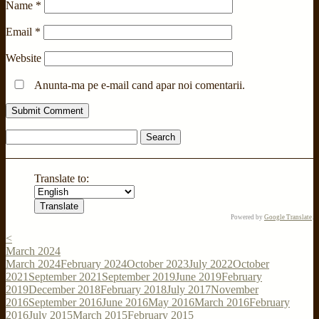
Name
*
Email
*
Website
Anunta-ma pe e-mail cand apar noi comentarii.
Search
for:
Translate to:
Powered by
Google Translate
.
<
March 2024
March 2024
February 2024
October 2023
July 2022
October
2021
September 2021
September 2019
June 2019
February
2019
December 2018
February 2018
July 2017
November
2016
September 2016
June 2016
May 2016
March 2016
February
2016
July 2015
March 2015
February 2015