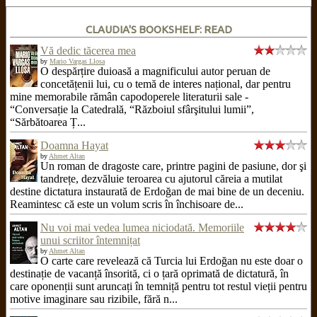
CLAUDIA'S BOOKSHELF: READ
Vă dedic tăcerea mea
by
Mario Vargas Llosa
O despărțire duioasă a magnificului autor peruan de
concetățenii lui, cu o temă de interes național, dar pentru
mine memorabile rămân capodoperele literaturii sale -
“Conversație la Catedrală, “Războiul sfârşitului lumii”,
“Sărbătoarea Ț...
Doamna Hayat
by
Ahmet Altan
Un roman de dragoste care, printre pagini de pasiune, dor şi
tandrețe, dezvăluie teroarea cu ajutorul căreia a mutilat
destine dictatura instaurată de Erdoğan de mai bine de un deceniu.
Reamintesc că este un volum scris în închisoare de...
Nu voi mai vedea lumea niciodată. Memoriile
unui scriitor întemnițat
by
Ahmet Altan
O carte care revelează că Turcia lui Erdoğan nu este doar o
destinație de vacanță însorită, ci o țară oprimată de dictatură, în
care oponenții sunt aruncați în temniță pentru tot restul vieții pentru
motive imaginare sau rizibile, fără n...