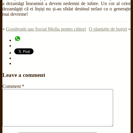
a dezamăgi înseamnă a deveni nedemni de iubire. Un cor al celor
dezamăgiți că ei înșiși nu și-au sfidat destinul nefast cu o generație
mai devreme!
«
Goodreads sau Social Media pentru cititori
O plantație de bujori
»
Leave a comment
Comment
*