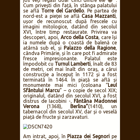
jos veți regăsi doar cinci dintre ele 😀 .
Cum privești din față, în stânga palatului
se află
Torre del Gardello
. Pe partea de
nord-est a pieței se află
Casa Mazzanti
,
ușor de recunoscut după frescele cu
imagini mitologice, datând din secolul
XVI, între timp restaurate. Privirea va
descoperi, apoi,
Arco della Costa
, care își
ia numele după o coastă de balenă ce
atârnă sub el, și
Palazzo della Ragione
,
cândva Primărie, și în care pot fi admirate
fresce impresionante. Palatul este
împodobit cu
Turnul Lamberti
, înalt de 83
de metri, cel mai înalt din oraș, a cărui
construcție a început în 1172 și a fost
terminată în 1464. În piață se află și
monumente mai mici (coloana “
Leul
Sfântului Marcu
” – o copie de secol XIX;
originalul, datând din secolul XVI, a fost
distrus de Iacobini -,
Fântâna Madonnei
Verona
(1368),
Berlina”
(1410), un
tabernacol din secolul XV, dar și o veselă
piață de fructe și zarzavaturi.
Am intrat, apoi, în
Piazza dei Segnori
pe