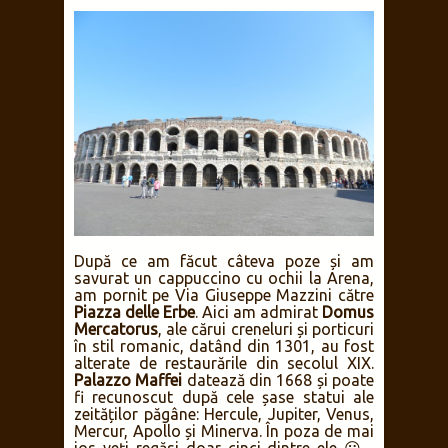
După ce am făcut câteva poze și am
savurat un cappuccino cu ochii la Arena,
am pornit pe Via Giuseppe Mazzini către
Piazza delle Erbe
. Aici am admirat
Domus
Mercatorus
, ale cărui creneluri și porticuri
în stil romanic, datând din 1301, au fost
alterate de restaurările din secolul XIX.
Palazzo Maffei
datează din 1668 și poate
fi recunoscut după cele șase statui ale
zeităților păgâne: Hercule, Jupiter, Venus,
Mercur, Apollo și Minerva. În poza de mai