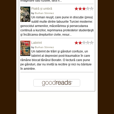
imaginare sau rizibile, fără n...
Piatră și umbră
by
Burhan Sönmez
Un roman reuşit, care pune in discuție (prea)
subtil multe dintre tabuurile Turciei moderne:
genocidul armenilor, măcelărirea şi persecutarea
continuă a kurzilor, reprimarea protestelor studențeşti
şi încălcarea drepturilor civile, resur...
Labirint
by
Burhan Sönmez
Un labirint de trăiri şi gânduri confuze, un
labirint al depresiei post-traumatice în care
rămâne blocat tânărul Boratin. O lectură care pune
pe gânduri, dar nu invită la recitire şi nici nu bântuie
în amintire.