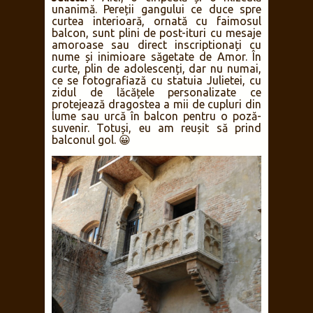
unanimă. Pereții gangului ce duce spre
curtea interioară, ornată cu faimosul
balcon, sunt plini de post-ituri cu mesaje
amoroase sau direct inscriptionați cu
nume și inimioare săgetate de Amor. În
curte, plin de adolescenți, dar nu numai,
ce se fotografiază cu statuia Julietei, cu
zidul de lăcățele personalizate ce
protejează dragostea a mii de cupluri din
lume sau urcă în balcon pentru o poză-
suvenir. Totuși, eu am reușit să prind
balconul gol. 😀