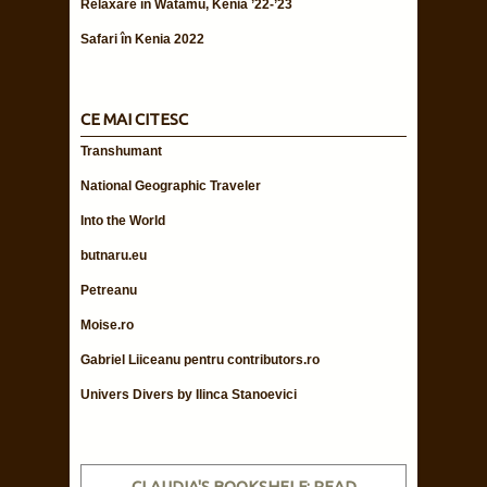
Relaxare în Watamu, Kenia ’22-’23
Safari în Kenia 2022
CE MAI CITESC
Transhumant
National Geographic Traveler
Into the World
butnaru.eu
Petreanu
Moise.ro
Gabriel Liiceanu pentru contributors.ro
Univers Divers by Ilinca Stanoevici
CLAUDIA'S BOOKSHELF: READ