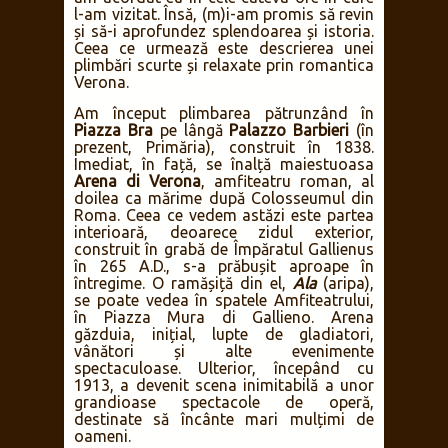
l-am vizitat. Însă, (m)i-am promis să revin
și să-i aprofundez splendoarea și istoria.
Ceea ce urmează este descrierea unei
plimbări scurte și relaxate prin romantica
Verona.
Am început plimbarea pătrunzând în
Piazza Bra
pe lângă
Palazzo Barbieri
(în
prezent, Primăria), construit în 1838.
Imediat, în față, se înalță maiestuoasa
Arena di Verona
, amfiteatru roman, al
doilea ca mărime după Colosseumul din
Roma. Ceea ce vedem astăzi este partea
interioară, deoarece zidul exterior,
construit în grabă de Împăratul Gallienus
în 265 A.D., s-a prăbușit aproape în
întregime. O ramășiță din el,
Ala
(aripa),
se poate vedea în spatele Amfiteatrului,
în Piazza Mura di Gallieno. Arena
găzduia, inițial, lupte de gladiatori,
vânători și alte evenimente
spectaculoase. Ulterior, începând cu
1913, a devenit scena inimitabilă a unor
grandioase spectacole de operă,
destinate să încânte mari mulțimi de
oameni.