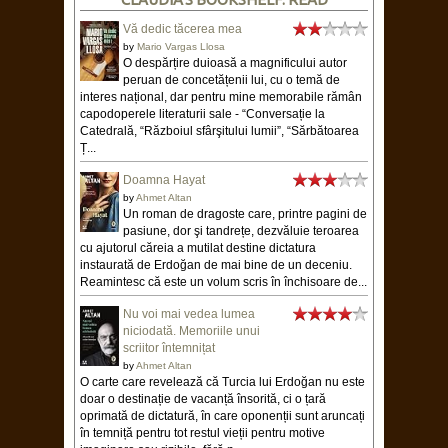
Vă dedic tăcerea mea
by
Mario Vargas Llosa
O despărțire duioasă a magnificului autor
peruan de concetățenii lui, cu o temă de
interes național, dar pentru mine memorabile rămân
capodoperele literaturii sale - “Conversație la
Catedrală, “Războiul sfârşitului lumii”, “Sărbătoarea
Ț...
Doamna Hayat
by
Ahmet Altan
Un roman de dragoste care, printre pagini de
pasiune, dor şi tandrețe, dezvăluie teroarea
cu ajutorul căreia a mutilat destine dictatura
instaurată de Erdoğan de mai bine de un deceniu.
Reamintesc că este un volum scris în închisoare de...
Nu voi mai vedea lumea
niciodată. Memoriile unui
scriitor întemnițat
by
Ahmet Altan
O carte care revelează că Turcia lui Erdoğan nu este
doar o destinație de vacanță însorită, ci o țară
oprimată de dictatură, în care oponenții sunt aruncați
în temniță pentru tot restul vieții pentru motive