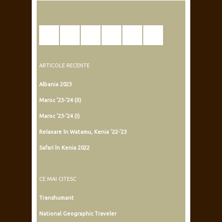
ARTICOLE RECENTE
Albania 2023
Maroc ’23-’24 (II)
Maroc ’23-’24 (I)
Relaxare în Watamu, Kenia ’22-’23
Safari în Kenia 2022
CE MAI CITESC
Transhumant
National Geographic Traveler