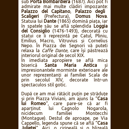
sub
Porta Bombardiera
(1687). Aici pot fi
admirate mai multe clădiri impozante:
Palazzo del Capitano
,
Palazzo degli
Scaligeri
(Prefectura),
Domus Nova
.
Statuia lui
Dante
(1865) domină piața, iar
în spatele său se află splendida
Loggia
del Consiglio
(1476-1493), decorată cu
statui ce îi reprezintă pe Catul, Pliniu,
Emilius Macro, Vitruvius și Cornelius
Nepo. În Piazza dei Segnori vă puteti
relaxa la
Caffe Dante
, care își păstrează
interiorul original de secol XIX.
În imediata apropiere se află mica
biserică
Santa Maria Antica
și
impresionantele morminte exterioare ale
unor reprezentanți ai familiei Scala de
prin secolul XIV, decorate într-un
spectaculos stil gotic.
După ce am mai rătăcit puțin pe străduțe
și prin Piazza Viviani, am ajuns la “
Casa
lui Romeo
“, care pare-se că ar fi
aparținut lui Cagnolo Nogarola,
nicidecum familiei Montecchi
(Montague). Destul de aproape, pe Via
Cappello, legenda spune că se află “
Casa
Julietei
“. Aici, o ciripeală și o hlizeală