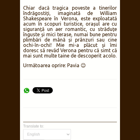
Chiar dacă tragica poveste a tinerilor
îndrăgostiți, imaginată de William
Shakespeare în Verona, este exploatată
acum în scopuri turistice, orașul are cu
siguranță un aer romantic, cu străduțe
înguste și mici terase, numai bune pentru
plimbări de mână și prânzuri sau cine
ochi-în-ochi! Mie mi-a plăcut și îmi
doresc să revăd Verona pentru că simt că
mai sunt multe taine de descoperit acolo.
Următoarea oprire: Pavia 😉
Translate to: