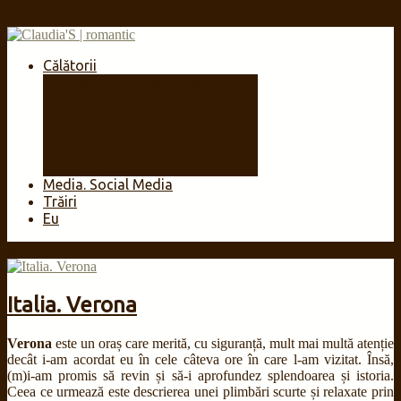
Călătorii
#laplimbareprinRomânia
🇷🇴
Africa
America Centrală și Caraibe
Asia
Europa
Media. Social Media
Trăiri
Eu
Mar
28
2016
Italia. Verona
Verona
este un oraș care merită, cu siguranță, mult mai multă atenție
decât i-am acordat eu în cele câteva ore în care l-am vizitat. Însă,
(m)i-am promis să revin și să-i aprofundez splendoarea și istoria.
Ceea ce urmează este descrierea unei plimbări scurte și relaxate prin