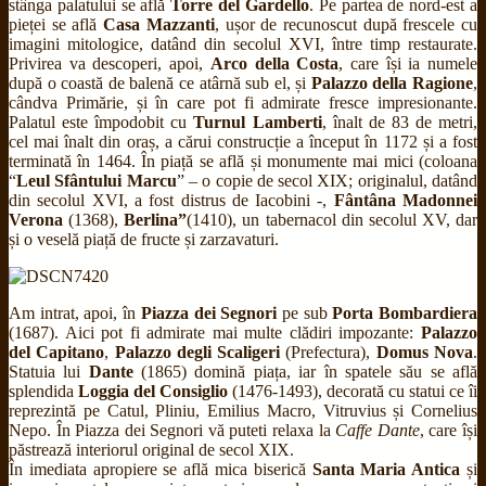
stânga palatului se află
Torre del Gardello
. Pe partea de nord-est a
pieței se află
Casa Mazzanti
, ușor de recunoscut după frescele cu
imagini mitologice, datând din secolul XVI, între timp restaurate.
Privirea va descoperi, apoi,
Arco della Costa
, care își ia numele
după o coastă de balenă ce atârnă sub el, și
Palazzo della Ragione
,
cândva Primărie, și în care pot fi admirate fresce impresionante.
Palatul este împodobit cu
Turnul Lamberti
, înalt de 83 de metri,
cel mai înalt din oraș, a cărui construcție a început în 1172 și a fost
terminată în 1464. În piață se află și monumente mai mici (coloana
“
Leul Sfântului Marcu
” – o copie de secol XIX; originalul, datând
din secolul XVI, a fost distrus de Iacobini -,
Fântâna Madonnei
Verona
(1368),
Berlina”
(1410), un tabernacol din secolul XV, dar
și o veselă piață de fructe și zarzavaturi.
Am intrat, apoi, în
Piazza dei Segnori
pe sub
Porta Bombardiera
(1687). Aici pot fi admirate mai multe clădiri impozante:
Palazzo
del Capitano
,
Palazzo degli Scaligeri
(Prefectura),
Domus Nova
.
Statuia lui
Dante
(1865) domină piața, iar în spatele său se află
splendida
Loggia del Consiglio
(1476-1493), decorată cu statui ce îi
reprezintă pe Catul, Pliniu, Emilius Macro, Vitruvius și Cornelius
Nepo. În Piazza dei Segnori vă puteti relaxa la
Caffe Dante
, care își
păstrează interiorul original de secol XIX.
În imediata apropiere se află mica biserică
Santa Maria Antica
și