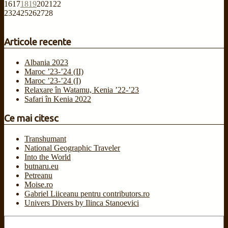
16
17
18
19
20
21
22
23
24
25
26
27
28
Articole recente
Albania 2023
Maroc ’23-’24 (II)
Maroc ’23-’24 (I)
Relaxare în Watamu, Kenia ’22-’23
Safari în Kenia 2022
Ce mai citesc
Transhumant
National Geographic Traveler
Into the World
butnaru.eu
Petreanu
Moise.ro
Gabriel Liiceanu pentru contributors.ro
Univers Divers by Ilinca Stanoevici