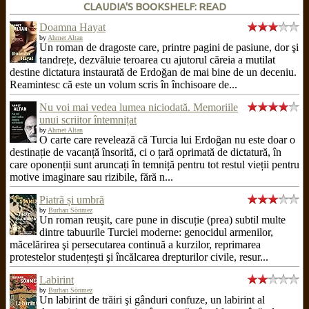
CLAUDIA'S BOOKSHELF: READ
Doamna Hayat
by
Ahmet Altan
Un roman de dragoste care, printre pagini de pasiune, dor şi
tandrețe, dezvăluie teroarea cu ajutorul căreia a mutilat
destine dictatura instaurată de Erdoğan de mai bine de un deceniu.
Reamintesc că este un volum scris în închisoare de...
Nu voi mai vedea lumea niciodată. Memoriile
unui scriitor întemnițat
by
Ahmet Altan
O carte care revelează că Turcia lui Erdoğan nu este doar o
destinație de vacanță însorită, ci o țară oprimată de dictatură, în
care oponenții sunt aruncați în temniță pentru tot restul vieții pentru
motive imaginare sau rizibile, fără n...
Piatră și umbră
by
Burhan Sönmez
Un roman reuşit, care pune in discuție (prea) subtil multe
dintre tabuurile Turciei moderne: genocidul armenilor,
măcelărirea şi persecutarea continuă a kurzilor, reprimarea
protestelor studențeşti şi încălcarea drepturilor civile, resur...
Labirint
by
Burhan Sönmez
Un labirint de trăiri şi gânduri confuze, un labirint al