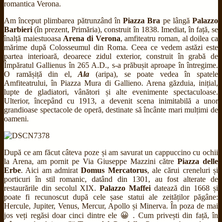
romantica Verona.
Am început plimbarea pătrunzând în
Piazza Bra
pe lângă
Palazzo
Barbieri
(în prezent, Primăria), construit în 1838. Imediat, în față, se
înalță maiestuoasa
Arena di Verona
, amfiteatru roman, al doilea ca
mărime după Colosseumul din Roma. Ceea ce vedem astăzi este
partea interioară, deoarece zidul exterior, construit în grabă de
Împăratul Gallienus în 265 A.D., s-a prăbușit aproape în întregime.
O ramășiță din el,
Ala
(aripa), se poate vedea în spatele
Amfiteatrului, în Piazza Mura di Gallieno. Arena găzduia, inițial,
lupte de gladiatori, vânători și alte evenimente spectaculoase.
Ulterior, începând cu 1913, a devenit scena inimitabilă a unor
grandioase spectacole de operă, destinate să încânte mari mulțimi de
oameni.
După ce am făcut câteva poze și am savurat un cappuccino cu ochii
la Arena, am pornit pe Via Giuseppe Mazzini către
Piazza delle
Erbe
. Aici am admirat
Domus Mercatorus
, ale cărui creneluri și
porticuri în stil romanic, datând din 1301, au fost alterate de
restaurările din secolul XIX.
Palazzo Maffei
datează din 1668 și
poate fi recunoscut după cele șase statui ale zeităților păgâne:
Hercule, Jupiter, Venus, Mercur, Apollo și Minerva. În poza de mai
jos veți regăsi doar cinci dintre ele 😀 . Cum privești din față, în