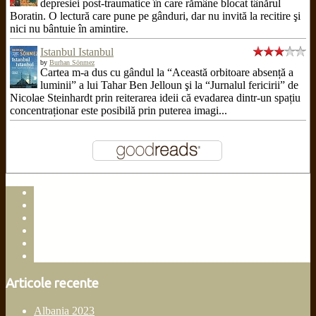
depresiei post-traumatice în care rămâne blocat tânărul
Boratin. O lectură care pune pe gânduri, dar nu invită la recitire şi
nici nu bântuie în amintire.
Istanbul Istanbul
by
Burhan Sönmez
Cartea m-a dus cu gândul la “Această orbitoare absență a
luminii” a lui Tahar Ben Jelloun şi la “Jurnalul fericirii” de
Nicolae Steinhardt prin reiterarea ideii că evadarea dintr-un spațiu
concentraționar este posibilă prin puterea imagi...
facebook
instagram
goodreads
linkedin
rss
email
Articole recente
Albania 2023