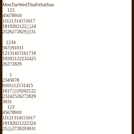
Mon
Tue
Wed
Thu
Fri
Sat
Sun
1
2
3
4
5
6
7
8
9
10
11
12
13
14
15
16
17
18
19
20
21
22
23
24
25
26
27
28
29
30
31
1
2
3
4
5
6
7
8
9
10
11
12
13
14
15
16
17
18
19
20
21
22
23
24
25
26
27
28
29
1
2
3
4
5
6
7
8
9
10
11
12
13
14
15
16
17
18
19
20
21
22
23
24
25
26
27
28
29
30
31
1
2
3
4
5
6
7
8
9
10
11
12
13
14
15
16
17
18
19
20
21
22
23
24
25
26
27
28
29
30
31