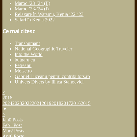
Maroc ’23-’24 (II)
Maroc ’23-’24 (I)
Relaxare în Watamu, Kenia ’22-’23
Safari în Kenia 2022
Ce mai citesc
Transhumant
National Geographic Traveler
Into the World
butnaru.eu
Petreanu
Moise.ro
Gabriel Liiceanu pentru contributors.ro
Univers Divers by Ilinca Stanoevici
<
2016
2024
2023
2022
2021
2019
2018
2017
2016
2015
▼
>
Jan
0
Posts
Feb
1
Post
Mar
2
Posts
Apr
0
Posts