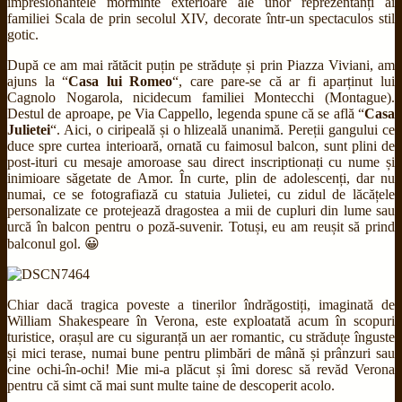
impresionantele morminte exterioare ale unor reprezentanți ai
familiei Scala de prin secolul XIV, decorate într-un spectaculos stil
gotic.
După ce am mai rătăcit puțin pe străduțe și prin Piazza Viviani, am
ajuns la “
Casa lui Romeo
“, care pare-se că ar fi aparținut lui
Cagnolo Nogarola, nicidecum familiei Montecchi (Montague).
Destul de aproape, pe Via Cappello, legenda spune că se află “
Casa
Julietei
“. Aici, o ciripeală și o hlizeală unanimă. Pereții gangului ce
duce spre curtea interioară, ornată cu faimosul balcon, sunt plini de
post-ituri cu mesaje amoroase sau direct inscriptionați cu nume și
inimioare săgetate de Amor. În curte, plin de adolescenți, dar nu
numai, ce se fotografiază cu statuia Julietei, cu zidul de lăcățele
personalizate ce protejează dragostea a mii de cupluri din lume sau
urcă în balcon pentru o poză-suvenir. Totuși, eu am reușit să prind
balconul gol. 😀
Chiar dacă tragica poveste a tinerilor îndrăgostiți, imaginată de
William Shakespeare în Verona, este exploatată acum în scopuri
turistice, orașul are cu siguranță un aer romantic, cu străduțe înguste
și mici terase, numai bune pentru plimbări de mână și prânzuri sau
cine ochi-în-ochi! Mie mi-a plăcut și îmi doresc să revăd Verona
pentru că simt că mai sunt multe taine de descoperit acolo.