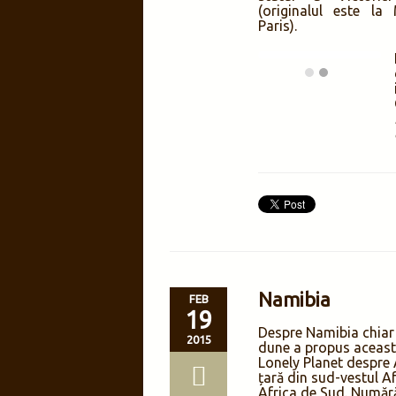
tufișuri.
A doua destinație cul
Bpaxos), adică “Stânc
ori. Pe aceeași stradă
belvedere spre o part
Pentru iubitorii de pe
vest) este ce trebuie. 
Printre prânzuri și 
bisericuța
Panagia Kr
Ammos, iar în altă z
am răcorit lângă ca