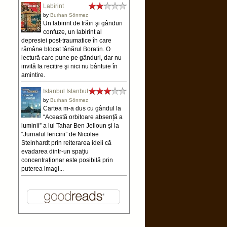
Labirint
by
Burhan Sönmez
Un labirint de trăiri şi gânduri
confuze, un labirint al
depresiei post-traumatice în care
rămâne blocat tânărul Boratin. O
lectură care pune pe gânduri, dar nu
invită la recitire şi nici nu bântuie în
amintire.
Istanbul Istanbul
by
Burhan Sönmez
Cartea m-a dus cu gândul la
“Această orbitoare absență a
luminii” a lui Tahar Ben Jelloun şi la
“Jurnalul fericirii” de Nicolae
Steinhardt prin reiterarea ideii că
evadarea dintr-un spațiu
concentraționar este posibilă prin
puterea imagi...