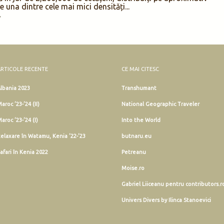
m făcut o plimbare
oase ale micuței
poziționată la
etri est de portul
admirat ruinele
al
Gattilusi
(1431-
e înalte de 11,3, 12
eproducerea vestitei
i din Samotrace