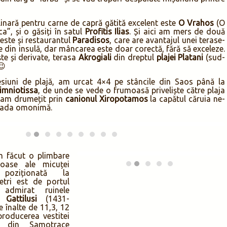
mătoare nu am mai putut decât să prânzim oarecare la Taverna
tissa, să facem câteva cumpărături și să așezăm tabăra la
 restul zilelor ce le-am petrecut pe insulă. Desigur, la distanță
 umbra firavă a unui copăcel, dar în așa fel încât să nu trezim
e noi în cort. Plaja Ammos este situată în sud, este singura
cât amenajată (deși tocmai își revenea după o viitură care
 din șezlonguri și umbrele).
Taverna Nikolas
de pe plajă oferă
, prânz/cină la cerere, ulei de măsline la canistră pentru acasă,
u Nik însuși la cârmă) la cascada
Kremasta Nera
sau la
plaja
din larg a “iarbă” și se văd trupuri despuiate mișunând printre