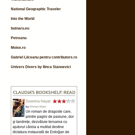
National Geographic Traveler
Into the World
butnaru.eu
Petreanu
Moise.ro
Gabriel Liiceanu pentru contributors.ro
Univers Divers by Ilinca Stanoevici
CLAUDIA'S BOOKSHELF: READ
Doamna Hayat
by
Ahmet Altan
Un roman de dragoste care,
printre pagini de pasiune, dor
şi tandrețe, dezvăluie teroarea cu
ajutorul căreia a mutilat destine
dictatura instaurată de Erdoğan de