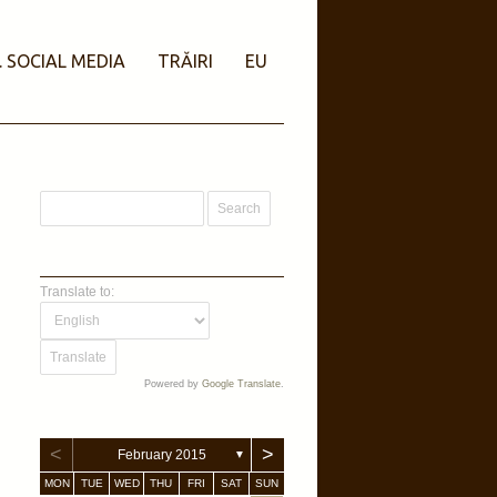
. SOCIAL MEDIA
TRĂIRI
EU
Translate to:
Powered by
Google Translate
.
<
>
February 2015
▼
MON
TUE
WED
THU
FRI
SAT
SUN