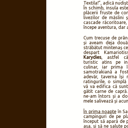
Textila!”, adică nudișt
În schimb, insula este
plăcerii fruste de co
livezilor de măslini
cascade răcoritoare,
începe aventura, dar 
Cum trecuse de prân
și aveam deja două
străbătut mintenaș ce
despart Kamario
Karydies
, astfel c
turistic atins pe i
culinar, iar prima 
samotrakiană a fost…
adevăr, taverna își 
ratingurile, o simpl
vă va edifica că sunt
gătit carne de capră
ne-am întors și a dou
mele salivează și acu
În prima noapte
în Sa
campinguri de pe pla
început să apară de pr
așa, și să ne salute p