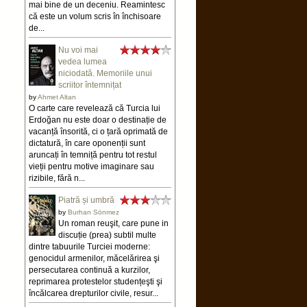
mai bine de un deceniu. Reamintesc
că este un volum scris în închisoare
de...
Nu voi mai
vedea lumea
niciodată. Memoriile unui
scriitor întemnițat
by
Ahmet Altan
O carte care revelează că Turcia lui
Erdoğan nu este doar o destinație de
vacanță însorită, ci o țară oprimată de
dictatură, în care oponenții sunt
aruncați în temniță pentru tot restul
vieții pentru motive imaginare sau
rizibile, fără n...
Piatră și umbră
by
Burhan Sönmez
Un roman reuşit, care pune in
discuție (prea) subtil multe
dintre tabuurile Turciei moderne:
genocidul armenilor, măcelărirea şi
persecutarea continuă a kurzilor,
reprimarea protestelor studențeşti şi
încălcarea drepturilor civile, resur...