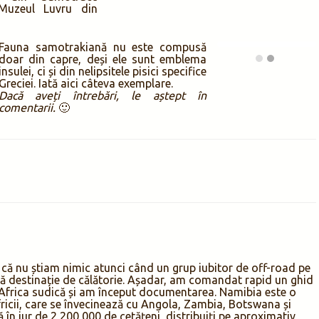
inară pentru carne de capră gătită excelent este
O Vrahos
(O
a”, și o găsiți în satul
Profitis Ilias
. Și aici am mers de două
 este și restaurantul
Paradisos
, care are avantajul unei terase-
e din insulă, dar mâncarea este doar corectă, fără să exceleze.
ște și derivate, terasa
Akrogiali
din dreptul
plajei Platani
(sud-
😉
sesiuni de plajă, am urcat 4×4 pe stâncile din Saos până la
imniotissa
, de unde se vede o frumoasă priveliște către plaja
i am drumețit prin
canionul Xiropotamos
la capătul căruia ne-
scada omonimă.