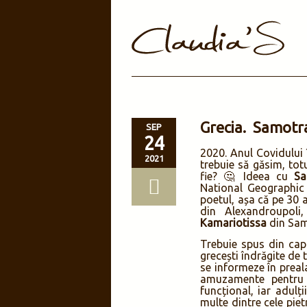
Grecia. Samotr
SEP
24
2020. Anul Covidului 
2021
trebuie să găsim, tot
fie? 🤔 Ideea cu
Sa
National Geographic 
poetul, așa că pe 30 
din Alexandroupoli
Kamariotissa
din Sam
Trebuie spus din cap
grecești îndrăgite de t
se informeze în preala
amuzamente pentru c
funcțional, iar adulț
multe dintre cele piet