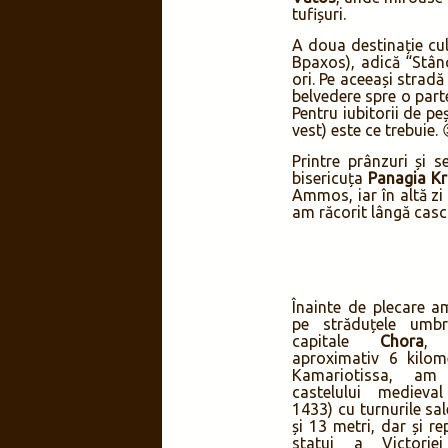
Epuizați, în ziua ur
Limanaki din Kamario
Pachia Ammos
pentru
sigură față de apă, la
cu vreo caprină pest
nisipoasă și cât de 
distrusese mare parte
multiple servicii: bar
excursii cu barca (c
Vatos
, unde miroase 