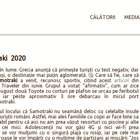
CĂLĂTORII
MEDIA
aki 2020
în lume. Grecia anunță că primește turiști cu test negativ, dar
uși, o destinație mai puțin aglomerată. 🤔 Care să fie, care să
motraki
a venit, recunosc sportiv, citind acest
articol
din
Traveler din iunie. Grupul a votat “afirmativ”, cum ar zice
august două Toyote cu corturi pe plafon se urcau pe feribotul
, iar peste aproximativ 3 ore debarcau în micul port
otraki.
ul locului că Samotraki nu seamănă deloc cu celelalte insule
uriștii români. Astfel, mai ales familiile cu copii ar face bine sa
bil pentru că aici nu am prea văzut resorturi cu piscine și alte
ei mici. Adolescenții nu vor găsi 4G și nici wi-fi prea
ii se vor mulțumi cu o singură plajă cu nisip, iar pe cele mai
roase le vor împărți cu o mulțime de partizani ai mișcării “Jos