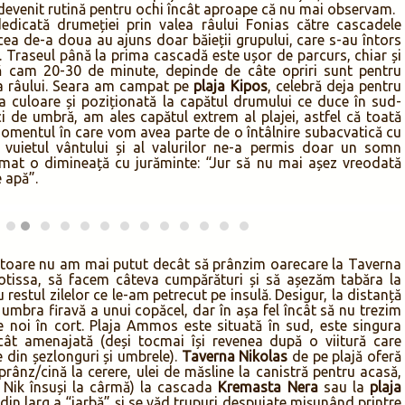
devenit rutină pentru ochi încât aproape că nu mai observam.
dicată drumeției prin valea râului Fonias către cascadele
cea de-a doua au ajuns doar băieții grupului, care s-au întors
 Traseul până la prima cascadă este ușor de parcurs, chiar și
ă cam 20-30 de minute, depinde de câte opriri sunt pentru
pa râului. Seara am campat pe
plaja Kipos
, celebră deja pentru
 la culoare și poziționată la capătul drumului ce duce în sud-
ici de umbră, am ales capătul extrem al plajei, astfel că toată
mentul în care vom avea parte de o întâlnire subacvatică cu
, vuietul vântului și al valurilor ne-a permis doar un somn
rmat o dimineață cu jurăminte: “Jur să nu mai așez vreodată
 apă”.