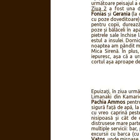
următoare peisajul a 
Ziua 2
a fost una de
Fonias
și
Gerania
(la 
cu poze doveditoare).
pentru copii, dureaz
poze și bălăceli în a
pietrele sale închise
estul a insulei. Dorn
noaptea am pândit mo
Mica Sirenă. În plus
iepuresc, așa că a u
cortul așa aproape de