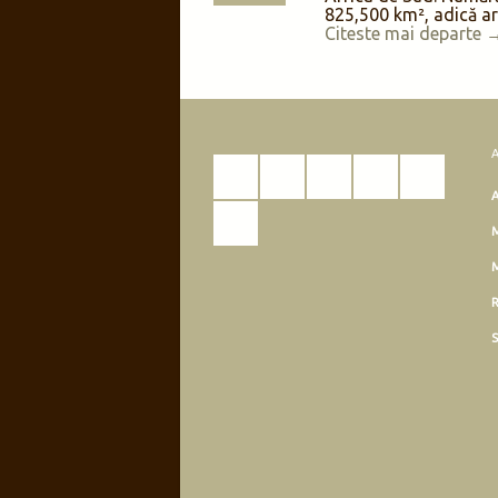
Înainte de plecare a
pe străduțele umbr
capitale
Chora
, 
aproximativ 6 kilom
Kamariotissa, am 
castelului mediev
1433) cu turnurile sal
și 13 metri, dar și r
statui a Victorie