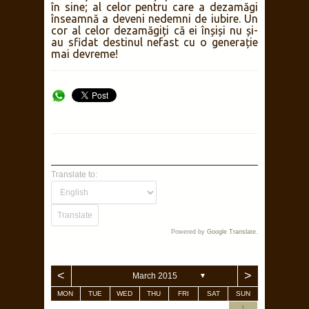
în sine; al celor pentru care a dezamăgi
înseamnă a deveni nedemni de iubire. Un
cor al celor dezamăgiți că ei înșiși nu și-
au sfidat destinul nefast cu o generație
mai devreme!
Translate to:
Powered by
Google Translate
.
<
>
March 2015
▼
MON
TUE
WED
THU
FRI
SAT
SUN