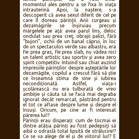
momentul ales pentru a se fixa în viața
intrauterină. Apoi, la naștere, s-a
descoperit că avea sexul diferit de cel pe
care îl doreau părinții. Anii curgeau și
dezamăgirile se înșiruiau precum
mărgelele pe ață: avea parul lins, deloc
ondulat sau prea creț, obrajii palizi, fără
“bujori”, ochii de un banal căprui, în loc
de un spectaculos verde sau albastru, era
fie prea gras, fie prea slab, nu vădea nici
un talent artistic sau sportiv și avea zero
spirit competitiv. Intuind sau chiar auzind
impresiile părinților despre așteptările lor
dezamăgite, copilul a crescut fără să știe
ce înseamnă stima de sine și iubirea
necondiționată. Astfel, viața-i
școlărească nu era tulburată de vreo
ambiție și căuta să se facă mai degraba
ignorat decât remarcat, păstrând pentru
el tot ce aflase despre lume și despre el
însuși. Oricum, pe cine ar fi interesat
părerea lui!?
Părinții erau disperați: cum de tocmai ei
dintre atâția părinți au fost pedepsiți să
aibă o odraslă total lipsită de strălucire!?
Ce se va alege de el și de viitorul lui!? E