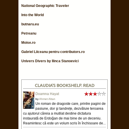
National Geographic Traveler
Into the World
butnaru.eu
Petreanu
Moise.ro
Gabriel Liiceanu pentru contributors.ro
Univers Divers by Ilinca Stanoevici
CLAUDIA'S BOOKSHELF: READ
Doamna Hayat
by
Ahmet Altan
Un roman de dragoste care, printre pagini de
pasiune, dor şi tandrețe, dezvăluie teroarea
cu ajutorul căreia a mutilat destine dictatura
instaurată de Erdoğan de mai bine de un deceniu.
Reamintesc că este un volum scris în închisoare de...