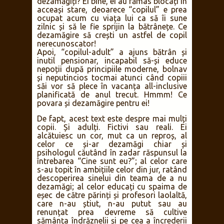
dezamăgiți? Ei bine, ei au rămas blocați în
acceași stare, deoarece “copilul” e prea
ocupat acum cu viața lui ca să îi sune
zilnic și să le fie sprijin la bătrânețe. Ce
dezamăgire să crești un astfel de copil
nerecunoscator!
Apoi, “copilul-adult” a ajuns bătrân și
inutil pensionar, incapabil să-și educe
nepoții după principiile moderne, bolnav
și neputincios tocmai atunci când copiii
săi vor să plece în vacanța all-inclusive
planificată de anul trecut. Hmmm! Ce
povara și dezamăgire pentru ei!
De fapt, acest text este despre mai mulți
copii. Și adulți. Fictivi sau reali. Ei
alcătuiesc un cor, mut ca un reproș, al
celor ce și-ar dezamăgi chiar și
psihologul căutând în zadar răspunsul la
întrebarea “Cine sunt eu?”; al celor care
s-au topit în ambițiile celor din jur, ratând
descoperirea sinelui din teama de a nu
dezamăgi; al celor educați cu spaima de
eșec de către părinți și profesori laolaltă,
care n-au știut, n-au putut sau au
renunțat prea devreme să cultive
sămânța îndrăznelii și pe cea a încrederii