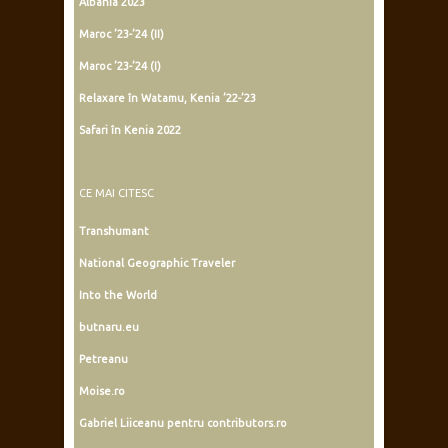
Albania 2023
Maroc ’23-’24 (II)
Maroc ’23-’24 (I)
Relaxare în Watamu, Kenia ’22-’23
Safari în Kenia 2022
CE MAI CITESC
Transhumant
National Geographic Traveler
Into the World
butnaru.eu
Petreanu
Moise.ro
Gabriel Liiceanu pentru contributors.ro