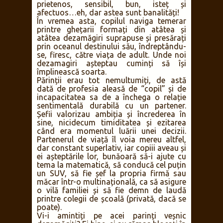
prietenos, sensibil, bun, isteț și
afectuos…eh, dar astea sunt banalități!
În vremea asta, copilul naviga temerar
printre ghețarii formați din atâtea și
atâtea dezamăgiri suprapuse și presărați
prin oceanul destinului său, îndreptându-
se, firesc, către viața de adult. Unde noi
dezamagiri așteptau cuminți să își
împlinească soarta.
Părinții erau tot nemultumiți, de astă
dată de profesia aleasă de “copil” și de
incapacitatea sa de a închega o relație
sentimentală durabilă cu un partener.
Șefii valorizau ambiția și încrederea în
sine, nicidecum timiditatea și ezitarea
când era momentul luării unei decizii.
Partenerul de viață îl voia mereu altfel,
dar constant superlativ, iar copiii aveau și
ei așteptările lor, bunăoară să-i ajute cu
tema la matematică, să conducă cel puțin
un SUV, să fie șef la propria firmă sau
măcar într-o multinațională, ca să asigure
o vilă familiei și să fie demn de laudă
printre colegii de școală (privată, dacă se
poate).
Vi-i amintiți pe acei parinți veșnic