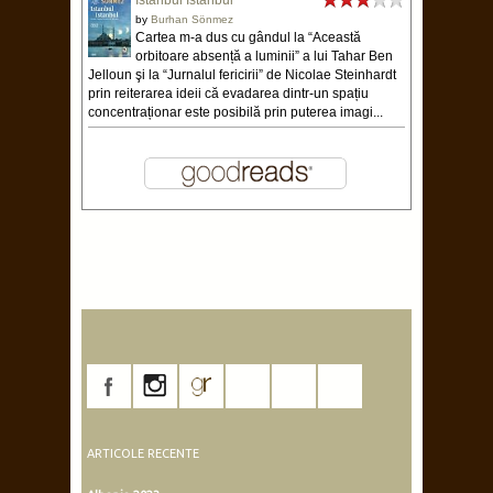
Istanbul Istanbul
by
Burhan Sönmez
Cartea m-a dus cu gândul la “Această
orbitoare absență a luminii” a lui Tahar Ben
Jelloun şi la “Jurnalul fericirii” de Nicolae Steinhardt
prin reiterarea ideii că evadarea dintr-un spațiu
concentraționar este posibilă prin puterea imagi...
ARTICOLE RECENTE