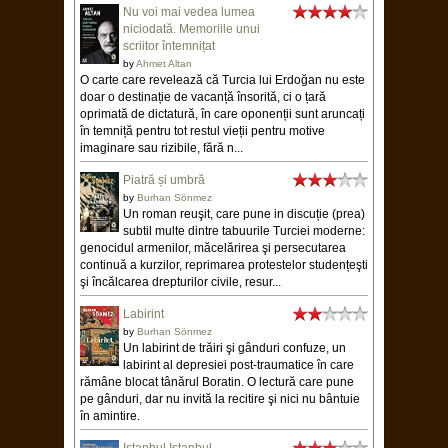
Nu voi mai vedea lumea
niciodată. Memoriile unui
scriitor întemnițat
by
Ahmet Altan
O carte care revelează că Turcia lui Erdoğan nu este
doar o destinație de vacanță însorită, ci o țară
oprimată de dictatură, în care oponenții sunt aruncați
în temniță pentru tot restul vieții pentru motive
imaginare sau rizibile, fără n...
Piatră și umbră
by
Burhan Sönmez
Un roman reuşit, care pune in discuție (prea)
subtil multe dintre tabuurile Turciei moderne:
genocidul armenilor, măcelărirea şi persecutarea
continuă a kurzilor, reprimarea protestelor studențeşti
şi încălcarea drepturilor civile, resur...
Labirint
by
Burhan Sönmez
Un labirint de trăiri şi gânduri confuze, un
labirint al depresiei post-traumatice în care
rămâne blocat tânărul Boratin. O lectură care pune
pe gânduri, dar nu invită la recitire şi nici nu bântuie
în amintire.