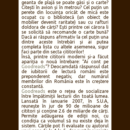
geanta de plajă se poate găsi și o carte?
Citești în avion și în metrou? Cel puțin un
perete din locuința oricât de mică este
ocupat cu o bibliotecă (un obiect de
mobilier devenit raritate) sau cu rafturi
doldora de cărți? Ești printre cei cărora li
se solicită să recomande o carte bună?
Dacă ai răspuns afirmativ la cel puțin una
dintre aceste întrebări și ai putea
completa lista cu altele asemenea, sigur
faci parte din secta cititorilor!
Însă, printre cititorii moderni și-a făcut
apariția o nouă întrebare: “Ai cont pe
Goodreads
“? Deocamdată răspunsul dat
de iubitorii de lectură români este
preponderent negativ, dar numărul
membrilor din România este în creștere
constantă.
Goodreads
este o rețea de socializare
între împătimiții lecturii din toată lumea.
Lansată în ianuarie 2007, în S.U.A,
reunește în jur de 90 de milioane de
cititori și conține 2.6 de miliarde de cărți.
Permite adăugarea de ediții noi, cu
condiția ca volumul să nu existe deja în
sistem. Cărțile pot fi evaluate cu ajutorul