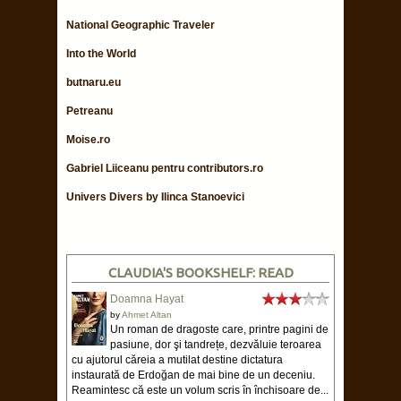
National Geographic Traveler
Into the World
butnaru.eu
Petreanu
Moise.ro
Gabriel Liiceanu pentru contributors.ro
Univers Divers by Ilinca Stanoevici
CLAUDIA'S BOOKSHELF: READ
Doamna Hayat
by
Ahmet Altan
Un roman de dragoste care, printre pagini de
pasiune, dor şi tandrețe, dezvăluie teroarea
cu ajutorul căreia a mutilat destine dictatura
instaurată de Erdoğan de mai bine de un deceniu.
Reamintesc că este un volum scris în închisoare de...