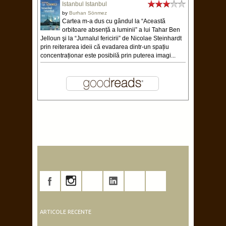
Istanbul Istanbul
by
Burhan Sönmez
Cartea m-a dus cu gândul la “Această
orbitoare absență a luminii” a lui Tahar Ben
Jelloun şi la “Jurnalul fericirii” de Nicolae Steinhardt
prin reiterarea ideii că evadarea dintr-un spațiu
concentraționar este posibilă prin puterea imagi...
ARTICOLE RECENTE