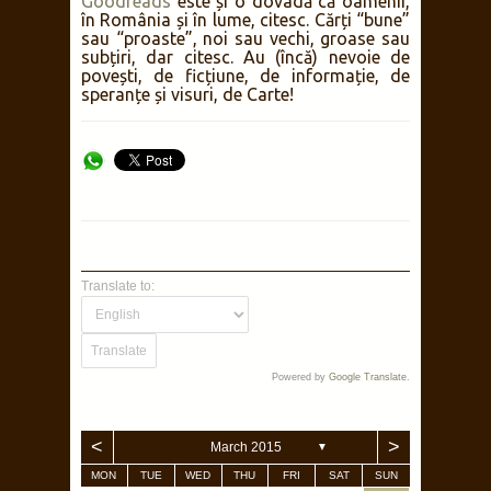
Goodreads
este și o dovadă că oamenii,
în România și în lume, citesc. Cărți “bune”
sau “proaste”, noi sau vechi, groase sau
subțiri, dar citesc. Au (încă) nevoie de
povești, de ficțiune, de informație, de
speranțe și visuri, de Carte!
Translate to:
Powered by
Google Translate
.
<
>
March 2015
▼
MON
TUE
WED
THU
FRI
SAT
SUN