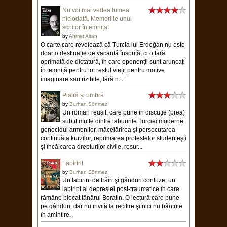
Nu voi mai vedea lumea
niciodată. Memoriile unui
scriitor întemnițat
by
Ahmet Altan
O carte care revelează că Turcia lui Erdoğan nu este
doar o destinație de vacanță însorită, ci o țară
oprimată de dictatură, în care oponenții sunt aruncați
în temniță pentru tot restul vieții pentru motive
imaginare sau rizibile, fără n...
Piatră și umbră
by
Burhan Sönmez
Un roman reuşit, care pune in discuție (prea)
subtil multe dintre tabuurile Turciei moderne:
genocidul armenilor, măcelărirea şi persecutarea
continuă a kurzilor, reprimarea protestelor studențeşti
şi încălcarea drepturilor civile, resur...
Labirint
by
Burhan Sönmez
Un labirint de trăiri şi gânduri confuze, un
labirint al depresiei post-traumatice în care
rămâne blocat tânărul Boratin. O lectură care pune
pe gânduri, dar nu invită la recitire şi nici nu bântuie
în amintire.