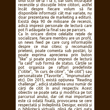
unui scor de la 1 la 5, dar sunt încurajate
recenziile și discuțiile între cititori, astfel
încât despre fiecare volum să fie
disponibile informații cât mai variate, nu
doar prezentarea de marketing a editurii.
Există deja 90 de milioane de recenzii,
adică impresii personale de lectură care
pot fi adăugate la final sau pe parcurs.
Ca în oricare dintre celelalte rețele de
socializare, fiecare membru are un profil,
un news feed pe care curg informațiile
despre ce mai citesc și recomandă
prietenii, poate comenta sub postări, își
poate exprima aprecierea prin buton
“like” și poate posta impresii de lectură
“la cald” sub formă de status. Cărțile se
pot organiza pe rafturi predefinite
(“citite”, “în curs de citire”, “de citit”) sau
personalizate (“favorite”, “împrumutate”
etc). Din 2015, există opțiunea “Reading
challenge”, adică stabilirea unui număr de
cărți de citit în anul respectiv. Acest
obiectiv se poate seta și modifica pe tot
parcursul anului, dar cel mai important
este că odată fixată, provocarea se cere
respectată și îndeplinită. Desigur, există și
o bibliotecă virtuală, plină de cărți gata