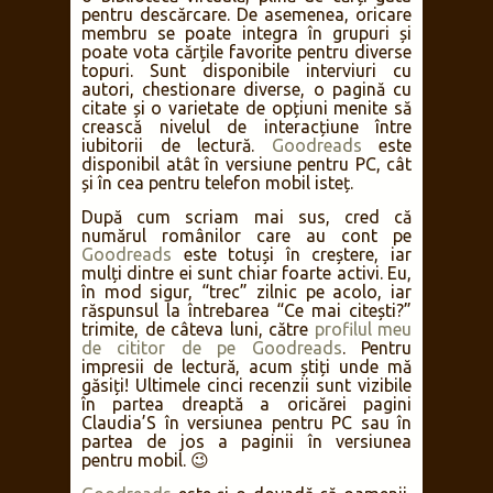
pentru descărcare. De asemenea, oricare
membru se poate integra în grupuri și
poate vota cărțile favorite pentru diverse
topuri. Sunt disponibile interviuri cu
autori, chestionare diverse, o pagină cu
citate și o varietate de opțiuni menite să
crească nivelul de interacțiune între
iubitorii de lectură.
Goodreads
este
disponibil atât în versiune pentru PC, cât
și în cea pentru telefon mobil isteț.
După cum scriam mai sus, cred că
numărul românilor care au cont pe
Goodreads
este totuși în creștere, iar
mulți dintre ei sunt chiar foarte activi. Eu,
în mod sigur, “trec” zilnic pe acolo, iar
răspunsul la întrebarea “Ce mai citești?”
trimite, de câteva luni, către
profilul meu
de cititor de pe Goodreads
. Pentru
impresii de lectură, acum știți unde mă
găsiți! Ultimele cinci recenzii sunt vizibile
în partea dreaptă a oricărei pagini
Claudia’S în versiunea pentru PC sau în
partea de jos a paginii în versiunea
pentru mobil. 😉