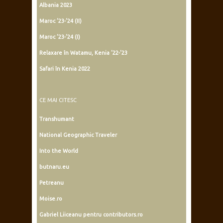
Albania 2023
Maroc ’23-’24 (II)
Maroc ’23-’24 (I)
Relaxare în Watamu, Kenia ’22-’23
Safari în Kenia 2022
CE MAI CITESC
Transhumant
National Geographic Traveler
Into the World
butnaru.eu
Petreanu
Moise.ro
Gabriel Liiceanu pentru contributors.ro