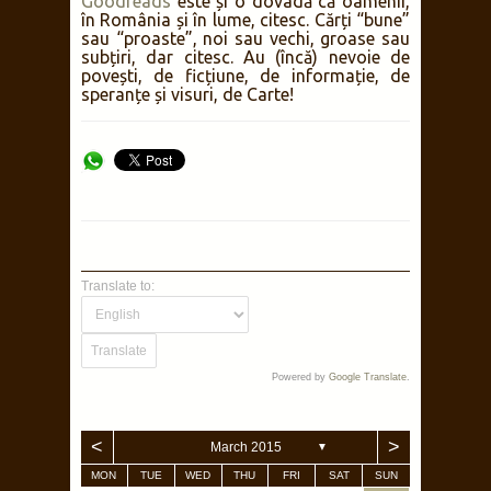
Goodreads
este și o dovadă că oamenii,
în România și în lume, citesc. Cărți “bune”
sau “proaste”, noi sau vechi, groase sau
subțiri, dar citesc. Au (încă) nevoie de
povești, de ficțiune, de informație, de
speranțe și visuri, de Carte!
Translate to:
Powered by
Google Translate
.
<
>
March 2015
▼
MON
TUE
WED
THU
FRI
SAT
SUN