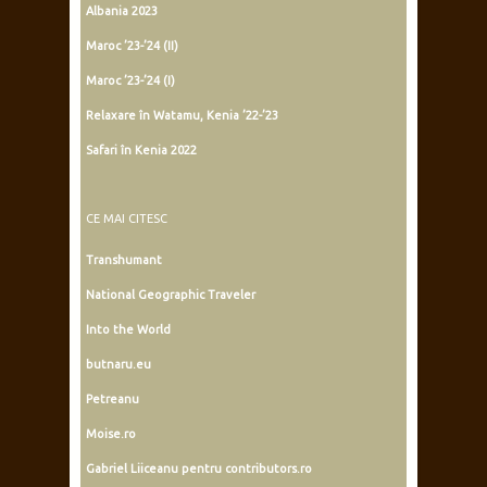
Albania 2023
Maroc ’23-’24 (II)
Maroc ’23-’24 (I)
Relaxare în Watamu, Kenia ’22-’23
Safari în Kenia 2022
CE MAI CITESC
Transhumant
National Geographic Traveler
Into the World
butnaru.eu
Petreanu
Moise.ro
Gabriel Liiceanu pentru contributors.ro