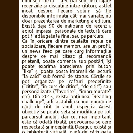
unui scor de la 1 la 5, dar sunt încurajate
recenziile și discuțiile între cititori, astfel
încât despre fiecare volum să fie
disponibile informații cât mai variate, nu
doar prezentarea de marketing a editurii.
Există deja 90 de milioane de recenzii,
adică impresii personale de lectură care
pot fi adăugate la final sau pe parcurs.
Ca în oricare dintre celelalte rețele de
socializare, fiecare membru are un profil,
un news feed pe care curg informațiile
despre ce mai citesc și recomandă
prietenii, poate comenta sub postări, își
poate exprima aprecierea prin buton
“like” și poate posta impresii de lectură
“la cald” sub formă de status. Cărțile se
pot organiza pe rafturi predefinite
(“citite”, “în curs de citire”, “de citit”) sau
personalizate (“favorite”, “împrumutate”
etc). Din 2015, există opțiunea “Reading
challenge”, adică stabilirea unui număr de
cărți de citit în anul respectiv. Acest
obiectiv se poate seta și modifica pe tot
parcursul anului, dar cel mai important
este că odată fixată, provocarea se cere
respectată și îndeplinită. Desigur, există și
o bibliotecă virtuală, plină de cărți gata