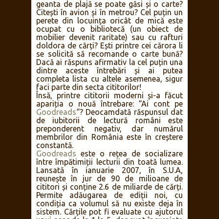
geanta de plajă se poate găsi și o carte?
Citești în avion și în metrou? Cel puțin un
perete din locuința oricât de mică este
ocupat cu o bibliotecă (un obiect de
mobilier devenit raritate) sau cu rafturi
doldora de cărți? Ești printre cei cărora li
se solicită să recomande o carte bună?
Dacă ai răspuns afirmativ la cel puțin una
dintre aceste întrebări și ai putea
completa lista cu altele asemenea, sigur
faci parte din secta cititorilor!
Însă, printre cititorii moderni și-a făcut
apariția o nouă întrebare: “Ai cont pe
Goodreads
“? Deocamdată răspunsul dat
de iubitorii de lectură români este
preponderent negativ, dar numărul
membrilor din România este în creștere
constantă.
Goodreads
este o rețea de socializare
între împătimiții lecturii din toată lumea.
Lansată în ianuarie 2007, în S.U.A,
reunește în jur de 90 de milioane de
cititori și conține 2.6 de miliarde de cărți.
Permite adăugarea de ediții noi, cu
condiția ca volumul să nu existe deja în
sistem. Cărțile pot fi evaluate cu ajutorul