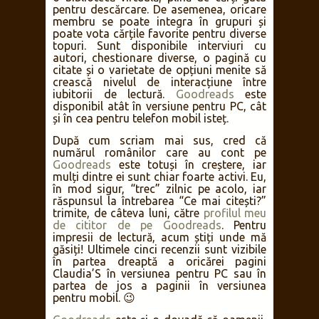
pentru descărcare. De asemenea, oricare
membru se poate integra în grupuri și
poate vota cărțile favorite pentru diverse
topuri. Sunt disponibile interviuri cu
autori, chestionare diverse, o pagină cu
citate și o varietate de opțiuni menite să
crească nivelul de interacțiune între
iubitorii de lectură.
Goodreads
este
disponibil atât în versiune pentru PC, cât
și în cea pentru telefon mobil isteț.
După cum scriam mai sus, cred că
numărul românilor care au cont pe
Goodreads
este totuși în creștere, iar
mulți dintre ei sunt chiar foarte activi. Eu,
în mod sigur, “trec” zilnic pe acolo, iar
răspunsul la întrebarea “Ce mai citești?”
trimite, de câteva luni, către
profilul meu
de cititor de pe Goodreads
. Pentru
impresii de lectură, acum știți unde mă
găsiți! Ultimele cinci recenzii sunt vizibile
în partea dreaptă a oricărei pagini
Claudia’S în versiunea pentru PC sau în
partea de jos a paginii în versiunea
pentru mobil. 😉