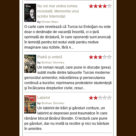
Nu voi mai vedea lumea
niciodată. Memoriile unui
scriitor întemnițat
by
Ahmet Altan
O carte care revelează că Turcia lui Erdoğan nu este
doar o destinație de vacanță însorită, ci o țară
oprimată de dictatură, în care oponenții sunt aruncați
în temniță pentru tot restul vieții pentru motive
imaginare sau rizibile, fără n...
Piatră și umbră
by
Burhan Sönmez
Un roman reuşit, care pune in discuție (prea)
subtil multe dintre tabuurile Turciei moderne:
genocidul armenilor, măcelărirea şi persecutarea
continuă a kurzilor, reprimarea protestelor studențeşti
şi încălcarea drepturilor civile, resur...
Labirint
by
Burhan Sönmez
Un labirint de trăiri şi gânduri confuze, un
labirint al depresiei post-traumatice în care
rămâne blocat tânărul Boratin. O lectură care pune
pe gânduri, dar nu invită la recitire şi nici nu bântuie
în amintire.