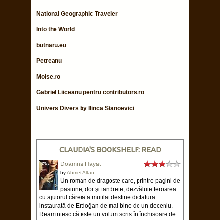
National Geographic Traveler
Into the World
butnaru.eu
Petreanu
Moise.ro
Gabriel Liiceanu pentru contributors.ro
Univers Divers by Ilinca Stanoevici
CLAUDIA'S BOOKSHELF: READ
Doamna Hayat
by
Ahmet Altan
Un roman de dragoste care, printre pagini de
pasiune, dor şi tandrețe, dezvăluie teroarea
cu ajutorul căreia a mutilat destine dictatura
instaurată de Erdoğan de mai bine de un deceniu.
Reamintesc că este un volum scris în închisoare de...