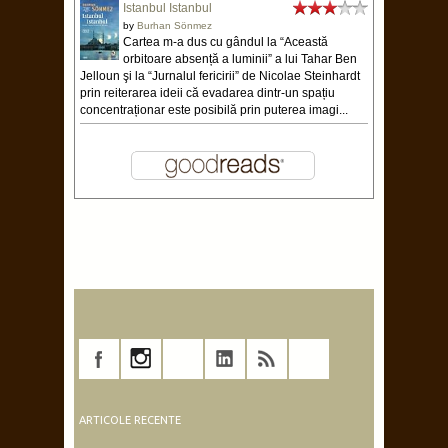
Istanbul Istanbul
by
Burhan Sönmez
Cartea m-a dus cu gândul la “Această
orbitoare absență a luminii” a lui Tahar Ben
Jelloun şi la “Jurnalul fericirii” de Nicolae Steinhardt
prin reiterarea ideii că evadarea dintr-un spațiu
concentraționar este posibilă prin puterea imagi...
ARTICOLE RECENTE