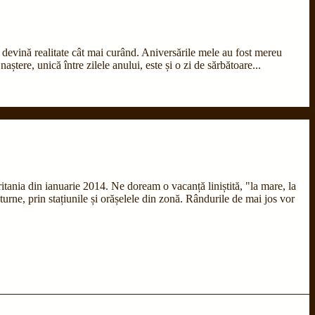
ă devină realitate cât mai curând. Aniversările mele au fost mereu
ștere, unică între zilele anului, este și o zi de sărbătoare...
ritania din ianuarie 2014. Ne doream o vacanță liniștită, "la mare, la
cturne, prin stațiunile și orășelele din zonă. Rândurile de mai jos vor