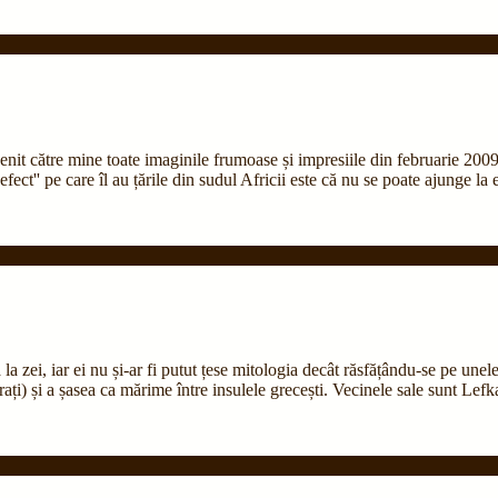
venit către mine toate imaginile frumoase și impresiile din februarie 2009
fect'' pe care îl au țările din sudul Africii este că nu se poate ajunge l
 la zei, iar ei nu și-ar fi putut țese mitologia decât răsfățându-se pe une
ți) și a șasea ca mărime între insulele grecești. Vecinele sale sunt Lefk