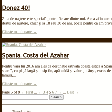
Donez 40!
Ziua de naștere este specială pentru fiecare dintre noi. Acea zi în care
destul de austere, chiar și la 18 sau 30 de ani, poate pentru că am privi
Citeste mai departe →
Sep
01
2016
Spania. Costa del Azahar
Pentru vara lui 2016 am ales ca destinație estivală coasta estică a Span
soare", cu plajă largă și nisip fin, apă caldă și valuri jucăușe, exces d
lămuri,...
Citeste mai departe →
Page 5 of 9
← First
...
←
3
4
5
6
7
→
...
Last →
Search
for:
Translate to: