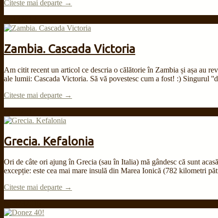
Citeste mai departe →
Jul
13
2017
Zambia. Cascada Victoria
Am citit recent un articol ce descria o călătorie în Zambia și așa au re
ale lumii: Cascada Victoria. Să vă povestesc cum a fost! :) Singurul ''de
Citeste mai departe →
Jul
04
2017
Grecia. Kefalonia
Ori de câte ori ajung în Grecia (sau în Italia) mă gândesc că sunt acasă
excepție: este cea mai mare insulă din Marea Ionică (782 kilometri pătra
Citeste mai departe →
Nov
23
2016