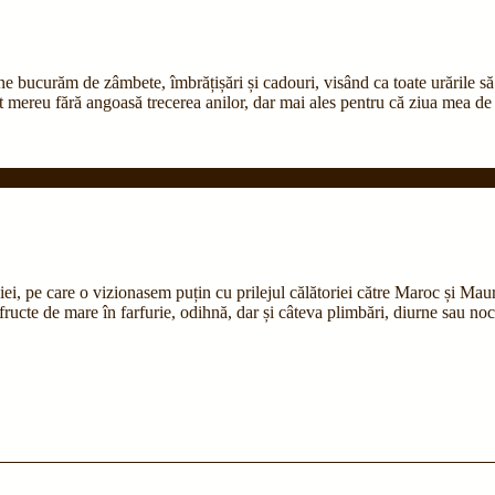
 ne bucurăm de zâmbete, îmbrățișări și cadouri, visând ca toate urările s
t mereu fără angoasă trecerea anilor, dar mai ales pentru că ziua mea de na
iei, pe care o vizionasem puțin cu prilejul călătoriei către Maroc și Mau
e fructe de mare în farfurie, odihnă, dar și câteva plimbări, diurne sau no