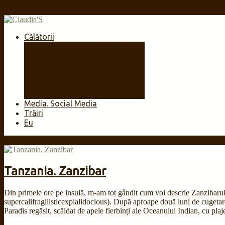
Călătorii
#laplimbareprinRomânia
🇷🇴
Africa
America Centrală și Caraibe
Asia
Europa
Media. Social Media
Trăiri
Eu
Feb
14
2018
Tanzania. Zanzibar
Din primele ore pe insulă, m-am tot gândit cum voi descrie Zanzibarul fă
supercalifragilisticexpialidocious). După aproape două luni de cugetare,
Paradis regăsit, scăldat de apele fierbinți ale Oceanului Indian, cu plaje î