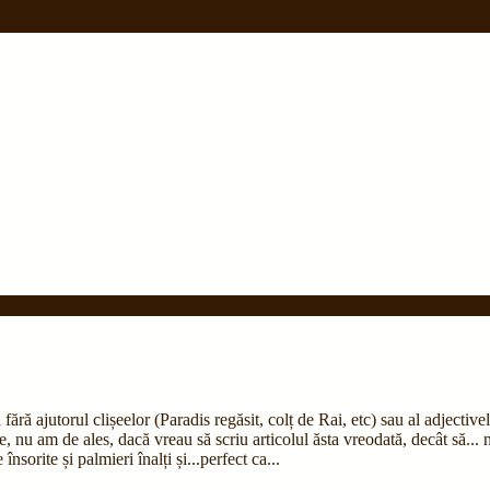
ră ajutorul clișeelor (Paradis regăsit, colț de Rai, etc) sau al adjective
 nu am de ales, dacă vreau să scriu articolul ăsta vreodată, decât să... nu
nsorite și palmieri înalți și...perfect ca...