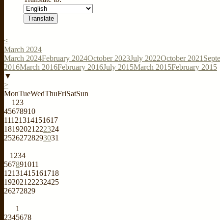
<
March 2024
March 2024
February 2024
October 2023
July 2022
October 2021
Sept
2016
March 2016
February 2016
July 2015
March 2015
February 2015
▼
>
Mon
Tue
Wed
Thu
Fri
Sat
Sun
1
2
3
4
5
6
7
8
9
10
11
12
13
14
15
16
17
18
19
20
21
22
23
24
25
26
27
28
29
30
31
1
2
3
4
5
6
7
8
9
10
11
12
13
14
15
16
17
18
19
20
21
22
23
24
25
26
27
28
29
1
2
3
4
5
6
7
8