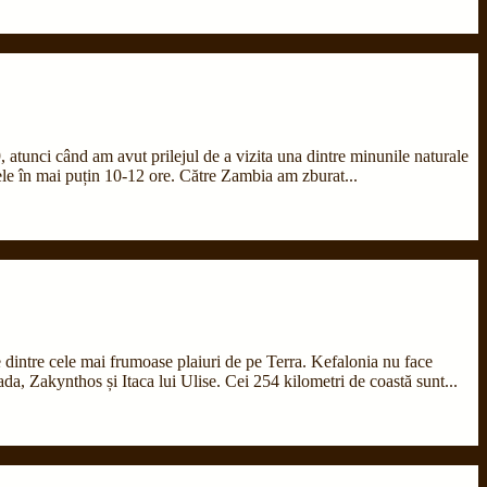
, atunci când am avut prilejul de a vizita una dintre minunile naturale
a ele în mai puțin 10-12 ore. Către Zambia am zburat...
le dintre cele mai frumoase plaiuri de pe Terra. Kefalonia nu face
ada, Zakynthos și Itaca lui Ulise. Cei 254 kilometri de coastă sunt...