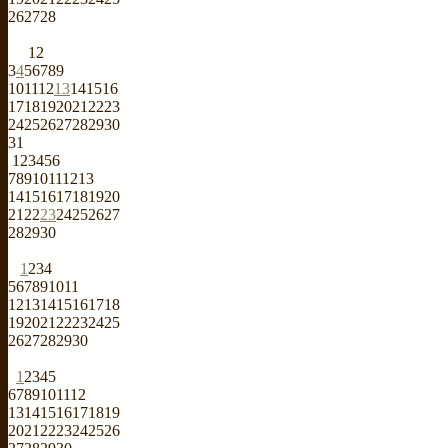
26
27
28
1
2
3
4
5
6
7
8
9
10
11
12
13
14
15
16
17
18
19
20
21
22
23
24
25
26
27
28
29
30
31
1
2
3
4
5
6
7
8
9
10
11
12
13
14
15
16
17
18
19
20
21
22
23
24
25
26
27
28
29
30
1
2
3
4
5
6
7
8
9
10
11
12
13
14
15
16
17
18
19
20
21
22
23
24
25
26
27
28
29
30
1
2
3
4
5
6
7
8
9
10
11
12
13
14
15
16
17
18
19
20
21
22
23
24
25
26