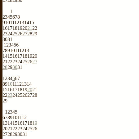
27
28
29
30
1
2
3
4
5
6
7
8
9
10
11
12
13
14
15
16
17
18
19
20
21
22
23
24
25
26
27
28
29
30
31
1
2
3
4
5
6
7
8
9
10
11
12
13
14
15
16
17
18
19
20
21
22
23
24
25
26
27
28
29
30
31
1
2
3
4
5
6
7
8
9
10
11
12
13
14
15
16
17
18
19
20
21
22
23
24
25
26
27
28
29
1
2
3
4
5
6
7
8
9
10
11
12
13
14
15
16
17
18
19
20
21
22
23
24
25
26
27
28
29
30
31