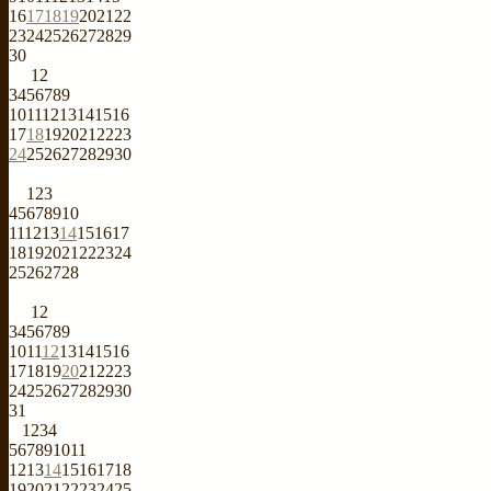
16
17
18
19
20
21
22
23
24
25
26
27
28
29
30
1
2
3
4
5
6
7
8
9
10
11
12
13
14
15
16
17
18
19
20
21
22
23
24
25
26
27
28
29
30
1
2
3
4
5
6
7
8
9
10
11
12
13
14
15
16
17
18
19
20
21
22
23
24
25
26
27
28
1
2
3
4
5
6
7
8
9
10
11
12
13
14
15
16
17
18
19
20
21
22
23
24
25
26
27
28
29
30
31
1
2
3
4
5
6
7
8
9
10
11
12
13
14
15
16
17
18
19
20
21
22
23
24
25