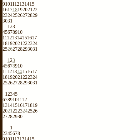
9
10
11
12
13
14
15
16
17
18
19
20
21
22
23
24
25
26
27
28
29
30
31
1
2
3
4
5
6
7
8
9
10
11
12
13
14
15
16
17
18
19
20
21
22
23
24
25
26
27
28
29
30
31
1
2
3
4
5
6
7
8
9
10
11
12
13
14
15
16
17
18
19
20
21
22
23
24
25
26
27
28
29
30
31
1
2
3
4
5
6
7
8
9
10
11
12
13
14
15
16
17
18
19
20
21
22
23
24
25
26
27
28
29
30
1
2
3
4
5
6
7
8
9
10
11
12
13
14
15