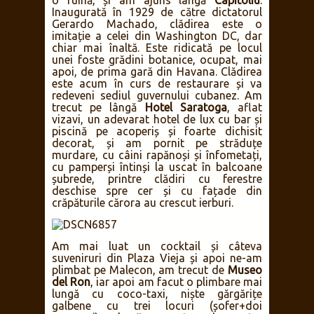
o ruină, și am ajuns lângă
Capitoliu
.
Inaugurată în 1929 de către dictatorul
Gerardo Machado, clădirea este o
imitație a celei din Washington DC, dar
chiar mai înaltă. Este ridicată pe locul
unei foste grădini botanice, ocupat, mai
apoi, de prima gară din Havana. Clădirea
este acum în curs de restaurare și va
redeveni sediul guvernului cubanez. Am
trecut pe lângă
Hotel Saratoga
, aflat
vizavi, un adevarat hotel de lux cu bar și
piscină pe acoperiș și foarte dichisit
decorat, și am pornit pe străduțe
murdare, cu câini rapănoși și înfometați,
cu pamperși întinși la uscat în balcoane
șubrede, printre clădiri cu ferestre
deschise spre cer și cu fațade din
crăpăturile cărora au crescut ierburi.
Am mai luat un cocktail și câteva
suveniruri din Plaza Vieja și apoi ne-am
plimbat pe Malecon, am trecut de
Museo
del Ron
, iar apoi am facut o plimbare mai
lungă cu coco-taxi, niște gărgărițe
galbene cu trei locuri (șofer+doi