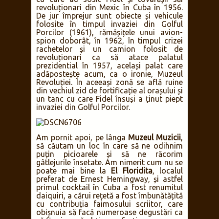
revoluționari din Mexic în Cuba în 1956.
De jur împrejur sunt obiecte și vehicule
folosite în timpul invaziei din Golful
Porcilor (1961), rămășițele unui avion-
spion doborât, în 1962, în timpul crizei
rachetelor și un camion folosit de
revoluționari ca să atace palatul
prezidential în 1957, același palat care
adăpostește acum, ca o ironie, Muzeul
Revoluției. În aceeași zonă se află ruine
din vechiul zid de fortificație al orașului și
un tanc cu care Fidel însuși a ținut piept
invaziei din Golful Porcilor.
Am pornit apoi, pe lânga
Muzeul Muzicii
,
să căutam un loc în care să ne odihnim
puțin picioarele și să ne răcorim
gâtlejurile însetate. Am nimerit cum nu se
poate mai bine la
El Floridita
, localul
preferat de Ernest Hemingway, și astfel
primul cocktail în Cuba a fost renumitul
daiquiri, a cărui rețetă a fost îmbunătățită
cu contribuția faimosului scriitor, care
obișnuia să facă numeroase degustări ca