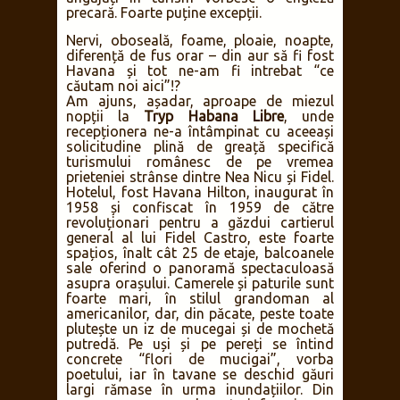
precară. Foarte puține excepții.
Nervi, oboseală, foame, ploaie, noapte,
diferență de fus orar – din aur să fi fost
Havana și tot ne-am fi intrebat “ce
căutam noi aici”!?
Am ajuns, așadar, aproape de miezul
nopții la
Tryp Habana Libre
, unde
recepționera ne-a întâmpinat cu aceeași
solicitudine plină de greață specifică
turismului românesc de pe vremea
prieteniei strânse dintre Nea Nicu și Fidel.
Hotelul, fost Havana Hilton, inaugurat în
1958 și confiscat în 1959 de către
revoluționari pentru a găzdui cartierul
general al lui Fidel Castro, este foarte
spațios, înalt cât 25 de etaje, balcoanele
sale oferind o panoramă spectaculoasă
asupra orașului. Camerele și paturile sunt
foarte mari, în stilul grandoman al
americanilor, dar, din păcate, peste toate
plutește un iz de mucegai și de mochetă
putredă. Pe uși și pe pereți se întind
concrete “flori de mucigai”, vorba
poetului, iar în tavane se deschid găuri
largi rămase în urma inundațiilor. Din