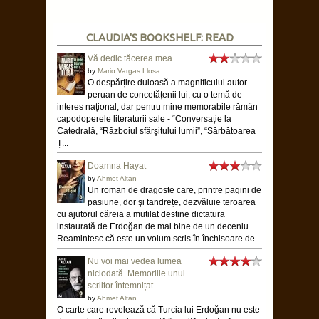
CLAUDIA'S BOOKSHELF: READ
Vă dedic tăcerea mea
by
Mario Vargas Llosa
O despărțire duioasă a magnificului autor
peruan de concetățenii lui, cu o temă de
interes național, dar pentru mine memorabile rămân
capodoperele literaturii sale - “Conversație la
Catedrală, “Războiul sfârşitului lumii”, “Sărbătoarea
Ț...
Doamna Hayat
by
Ahmet Altan
Un roman de dragoste care, printre pagini de
pasiune, dor şi tandrețe, dezvăluie teroarea
cu ajutorul căreia a mutilat destine dictatura
instaurată de Erdoğan de mai bine de un deceniu.
Reamintesc că este un volum scris în închisoare de...
Nu voi mai vedea lumea
niciodată. Memoriile unui
scriitor întemnițat
by
Ahmet Altan
O carte care revelează că Turcia lui Erdoğan nu este