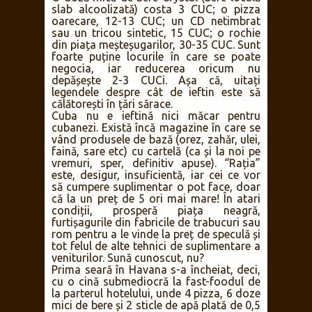
slab alcoolizată) costa 3 CUC; o pizza
oarecare, 12-13 CUC; un CD netimbrat
sau un tricou sintetic, 15 CUC; o rochie
din piața meșteșugarilor, 30-35 CUC. Sunt
foarte puține locurile în care se poate
negocia, iar reducerea oricum nu
depășește 2-3 CUCi. Așa că, uitați
legendele despre cât de ieftin este să
călătorești în țări sărace.
Cuba nu e ieftină nici măcar pentru
cubanezi. Există încă magazine în care se
vând produsele de bază (orez, zahăr, ulei,
faină, sare etc) cu cartelă (ca și la noi pe
vremuri, sper, definitiv apuse). “Rația”
este, desigur, insuficientă, iar cei ce vor
să cumpere suplimentar o pot face, doar
că la un preț de 5 ori mai mare! În atari
condiții, prosperă piața neagră,
furtișagurile din fabricile de trabucuri sau
rom pentru a le vinde la preț de speculă și
tot felul de alte tehnici de suplimentare a
veniturilor. Sună cunoscut, nu?
Prima seară în Havana s-a încheiat, deci,
cu o cină submediocră la fast-foodul de
la parterul hotelului, unde 4 pizza, 6 doze
mici de bere și 2 sticle de apă plată de 0,5