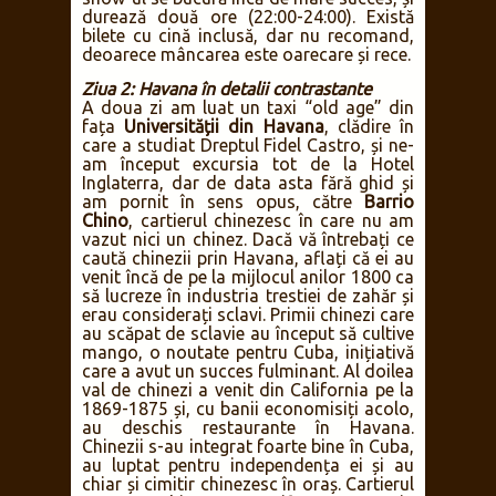
durează două ore (22:00-24:00). Există
bilete cu cină inclusă, dar nu recomand,
deoarece mâncarea este oarecare și rece.
Ziua 2: Havana în detalii contrastante
A doua zi am luat un taxi “old age” din
fața
Universității din Havana
, clădire în
care a studiat Dreptul Fidel Castro, și ne-
am început excursia tot de la Hotel
Inglaterra, dar de data asta fără ghid și
am pornit în sens opus, către
Barrio
Chino
, cartierul chinezesc în care nu am
vazut nici un chinez. Dacă vă întrebați ce
caută chinezii prin Havana, aflați că ei au
venit încă de pe la mijlocul anilor 1800 ca
să lucreze în industria trestiei de zahăr și
erau considerați sclavi. Primii chinezi care
au scăpat de sclavie au început să cultive
mango, o noutate pentru Cuba, inițiativă
care a avut un succes fulminant. Al doilea
val de chinezi a venit din California pe la
1869-1875 și, cu banii economisiți acolo,
au deschis restaurante în Havana.
Chinezii s-au integrat foarte bine în Cuba,
au luptat pentru independența ei și au
chiar și cimitir chinezesc în oraș. Cartierul