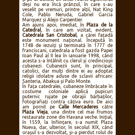
deși nu era încă prânzul, în care s-au
veselit pe vremuri, printre alții, Nat King
Cole, Pablo Neruda, Gabriel Garcia
Marquez și Alejo Carpentier.
Am ajuns apoi, imediat, în
Plaza de la
Catedral
, în care am vizitat, evident,
Catedrala San Cristobal
, a cărei fațadă
este monument național. Începută în
1748 de iezuiți și terminată în 1777 de
franciscani, catedrala a fost gazda Papei
Ioan Paul al II lea în ianuarie 1998, când
acesta s-a întâlnit cu clerul și credincioșii
cubanezi. Cubanezii sunt, în principal,
catolici, dar mulți dintre ei au adoptat
religii idolatre aduse de sclavii africani:
Santeria, Abakua și Palo Monte.
În fața catedralei, cubaneze îmbrăcate în
costume coloniale aplică pupicuri
puternic rujate pe obrajii bărbaților,
fotografiați contra câțiva euro. De aici
am pornit pe
Calle Mercaderes
către
Plaza Vieja
, una dintre cel mai frumos
restaurate zone din Havana veche. Inițial,
în 1559, la înființare, s-a numit Plaza
Nueva, dar, ulterior, în secolul XIX, când
orașul s-a dezvoltat, și-a pierdut rolul de