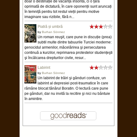
doar o destinație de vacanță însorită, ci o țară
oprimată de dictatură, în care oponenții sunt aruncați
în temniță pentru tot restul vieții pentru motive
imaginare sau rizibile, fără n...
Piatră și umbră
by
Burhan Sönmez
Un roman reuşit, care pune in discuție (prea)
subtil multe dintre tabuurile Turciei moderne:
genocidul armenilor, măcelărirea şi persecutarea
continuă a kurzilor, reprimarea protestelor studențeşti
şi încălcarea drepturilor civile, resur...
Labirint
by
Burhan Sönmez
Un labirint de trăiri şi gânduri confuze, un
labirint al depresiei post-traumatice în care
rămâne blocat tânărul Boratin. O lectură care pune
pe gânduri, dar nu invită la recitire şi nici nu bântuie
în amintire.