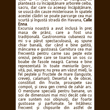
plantează cu încăpățânare arborele ceiba,
sacru, dar care cu aceeași încăpățânare,
se usucă din cauze misterioase. În spatele
acestei clădiri se poate parcurge cea mai
scurtă și îngustă stradă din Havana,
Calle
Enna
.
Excursia noastră a avut inclusă în preț
masa de prânz, care a fost una
tradițională. Gastronomia cubaneză nu
mi s-a părut spectaculoasă, aș spune
chiar banală, dar când e bine gatită,
mâncarea e gustoasă. Garnitura cea mai
frecventă pentru carne sau pește este
orezul, peste care se toarnă un sos cu
boabe de fasole neagră. Carnea e bine
reprezentată în toate meniurile (porc,
vită, pui, iepure; nu prea am văzut miel), la
fel peștele și fructele de mare (languste,
creveți, calamari). Desertul e, de obicei,
constituit din fructe, proaspete sau
compot, și ceva gen cremă de zahăr ars.
O mențiune specială pentru banane, un
soi de dimensiuni mai mici decât cele cu
care suntem noi obișnuiți, dar foarte
gustoase și parfumate. Se întâlnesc
frecvent și chipsurile din astfel de