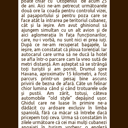
poate chiar cu “Otopeniul” de acum 25
de ani. Aici ne-am petrecut următoarele
două ore la coada pentru controlul vizei,
al pașaportului și pentru poza care se
face atât la intrarea pe teritoriul cubanez,
cât și la ieșire. Am avut ghinionul să
ajungem simultan cu un alt avion și de
aici aglomerația în fața funcționarilor,
care, nu-i vorbă, nu sunt nici ei prea iuți.
După ce ne-am recuperat bagajele, la
ieșire, am constatat că ploua torențial. Iar
autocarul care urma să ne ducă la hotel
se afla într-o parcare cam la vreo sută de
metri distanță. Am așteptat să se strângă
toți turiștii și am pornit. Drumul spre
Havana, aproximativ 15 kilometri, a fost
parcurs printr-un peisaj bine ascuns
privirii de bezna de afară. Câte un felinar
chior lumina când și când trotuarele ude
și pustii. Am zărit, totuși, câteva
automobile “old style” depășind ușor.
Ghidul care ne luase în primire ne-a
dădăcit cu ardoare exclusiv în limba
spaniolă, fără ca măcar să întrebe dacă
pricepem toți ceva. Urma să constatăm în
zilele următoare că cei mai mulți cubanezi
angajați în turism vorbesc o engleză