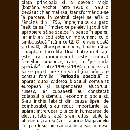
piață principală și a devenit Vieja
(bătrână, veche). Între 1950 și 1990 a
decăzut chiar mai rău, transformându-se
în parcare. În centrul pieței se află o
fântână din 1796, împrejmuită cu gard
înalt ca să îi împiedice pe elevii școlii din
apropiere să se scalde în pauze în apa ei,
iar într-un colț este un monument cu o
simbolistică încă incertă. O femeie goală
și cheală, călare pe un cocoș, ține în mâna
dreaptă o furculiță. Una dintre explicații
este că monumentul este dedicat
femeilor cubaneze, care, în “perioada
specială” dintre 1990 și 1994, nu au ezitat
să se prostitueze ca să obțină mâncare
pentru familie.
“Perioada specială”
a
apărut după căderea blocului comunist
european și suspendarea ajutorului
rusesc, iar cubanezii au constatat
colapsul sistemului economic socialist.
S-au închis fabrici din cauza lipsei de
combustibil, s-au redus importurile, au
apărut întreruperi zilnice în furnizarea de
electricitate și apă, s-au redus rațiile la
alimente și au scăzut salariile. Magazinele
cu produse pe cartelă încă se numesc