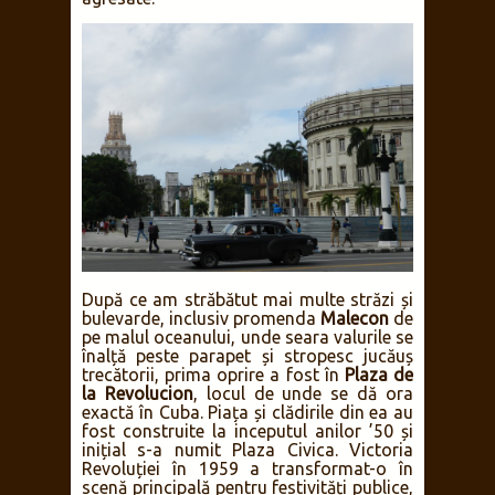
După ce am străbătut mai multe străzi și
bulevarde, inclusiv promenda
Malecon
de
pe malul oceanului, unde seara valurile se
înalță peste parapet și stropesc jucăuș
trecătorii, prima oprire a fost în
Plaza de
la Revolucion
, locul de unde se dă ora
exactă în Cuba.
Piața și clădirile din ea au
fost construite la inceputul anilor ’50 și
inițial s-a numit Plaza Civica. Victoria
Revoluției în 1959 a transformat-o în
scenă principală pentru festivități publice,