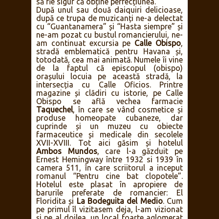
să fie sigur că obține perfecțiunea.
După unul sau două daiquiri delicioase,
după ce trupa de muzicanți ne-a delectat
cu “Guantanamera” și “Hasta siempre” și
ne-am pozat cu bustul romancierului, ne-
am continuat excursia pe
Calle Obispo
,
stradă emblematică pentru Havana și,
totodată, cea mai animată. Numele îi vine
de la faptul că episcopul (obispo)
orașului locuia pe această stradă, la
intersecția cu Calle Oficios. Printre
magazine și clădiri cu istorie, pe Calle
Obispo se află vechea farmacie
Taquechel
, în care se vând cosmetice și
produse homeopate cubaneze, dar
cuprinde și un muzeu cu obiecte
farmaceutice și medicale din secolele
XVII-XVIII. Tot aici găsim și hotelul
Ambos Mundos
, care l-a găzduit pe
Ernest Hemingway între 1932 si 1939 în
camera 511, în care scriitorul a inceput
romanul “Pentru cine bat clopotele”.
Hotelul este plasat în apropiere de
barurile preferate de romancier: El
Floridita și
La Bodeguita del Medio
. Cum
pe primul îl vizitasem deja, l-am vizionat
și pe al doilea, un local foarte aglomerat