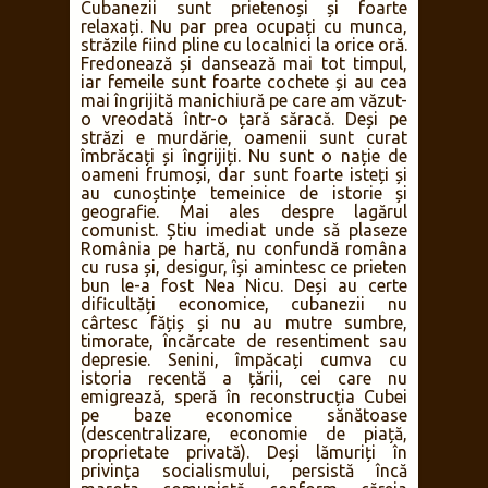
Cubanezii sunt prietenoși și foarte
relaxați. Nu par prea ocupați cu munca,
străzile fiind pline cu localnici la orice oră.
Fredonează și dansează mai tot timpul,
iar femeile sunt foarte cochete și au cea
mai îngrijită manichiură pe care am văzut-
o vreodată într-o țară săracă. Deși pe
străzi e murdărie, oamenii sunt curat
îmbrăcați și îngrijiți. Nu sunt o nație de
oameni frumoși, dar sunt foarte isteți și
au cunoștințe temeinice de istorie și
geografie. Mai ales despre lagărul
comunist. Știu imediat unde să plaseze
România pe hartă, nu confundă româna
cu rusa și, desigur, își amintesc ce prieten
bun le-a fost Nea Nicu. Deși au certe
dificultăți economice, cubanezii nu
cârtesc fățiș și nu au mutre sumbre,
timorate, încărcate de resentiment sau
depresie. Senini, împăcați cumva cu
istoria recentă a țării, cei care nu
emigrează, speră în reconstrucția Cubei
pe baze economice sănătoase
(descentralizare, economie de piață,
proprietate privată). Deși lămuriți în
privința socialismului, persistă încă