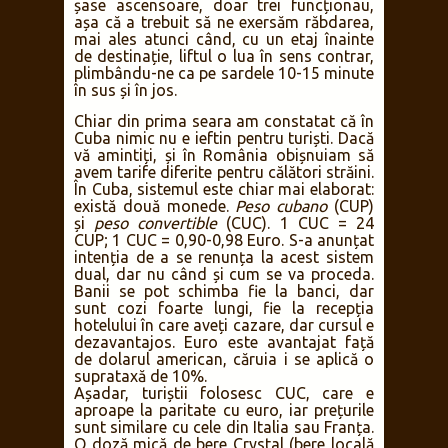
șase ascensoare, doar trei funcționau,
așa că a trebuit să ne exersăm răbdarea,
mai ales atunci când, cu un etaj înainte
de destinație, liftul o lua în sens contrar,
plimbându-ne ca pe sardele 10-15 minute
în sus și în jos.
Chiar din prima seara am constatat că în
Cuba nimic nu e ieftin pentru turiști. Dacă
vă amintiți, și în România obișnuiam să
avem tarife diferite pentru călători străini.
În Cuba, sistemul este chiar mai elaborat:
există două monede.
Peso cubano
(CUP)
și
peso convertible
(CUC). 1 CUC = 24
CUP; 1 CUC = 0,90-0,98 Euro. S-a anunțat
intenția de a se renunța la acest sistem
dual, dar nu când și cum se va proceda.
Banii se pot schimba fie la banci, dar
sunt cozi foarte lungi, fie la recepția
hotelului în care aveți cazare, dar cursul e
dezavantajos. Euro este avantajat față
de dolarul american, căruia i se aplică o
suprataxă de 10%.
Așadar, turiștii folosesc CUC, care e
aproape la paritate cu euro, iar prețurile
sunt similare cu cele din Italia sau Franța.
O doză mică de bere Crystal (bere locală