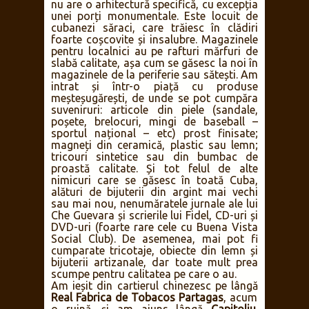
nu are o arhitectură specifică, cu excepția
unei porți monumentale. Este locuit de
cubanezi săraci, care trăiesc în clădiri
foarte coșcovite și insalubre. Magazinele
pentru localnici au pe rafturi mărfuri de
slabă calitate, așa cum se găsesc la noi în
magazinele de la periferie sau sătești. Am
intrat și într-o piață cu produse
meșteșugărești, de unde se pot cumpăra
suveniruri: articole din piele (sandale,
poșete, brelocuri, mingi de baseball –
sportul național – etc) prost finisate;
magneți din ceramică, plastic sau lemn;
tricouri sintetice sau din bumbac de
proastă calitate. Și tot felul de alte
nimicuri care se găsesc în toată Cuba,
alături de bijuterii din argint mai vechi
sau mai nou, nenumăratele jurnale ale lui
Che Guevara și scrierile lui Fidel, CD-uri și
DVD-uri (foarte rare cele cu Buena Vista
Social Club). De asemenea, mai pot fi
cumparate tricotaje, obiecte din lemn și
bijuterii artizanale, dar toate mult prea
scumpe pentru calitatea pe care o au.
Am ieșit din cartierul chinezesc pe lângă
Real Fabrica de Tobacos Partagas
, acum