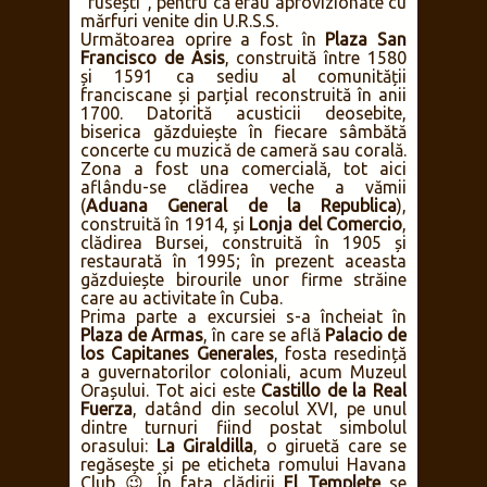
“rusești”, pentru că erau aprovizionate cu
mărfuri venite din U.R.S.S.
Următoarea oprire a fost în
Plaza San
Francisco de Asis
, construită între 1580
și 1591 ca sediu al comunității
franciscane și parțial reconstruită în anii
1700. Datorită acusticii deosebite,
biserica găzduiește în fiecare sâmbătă
concerte cu muzică de cameră sau corală.
Zona a fost una comercială, tot aici
aflându-se clădirea veche a vămii
(
Aduana General de la Republica
),
construită în 1914, și
Lonja del Comercio
,
clădirea Bursei, construită în 1905 și
restaurată în 1995; în prezent aceasta
găzduiește birourile unor firme străine
care au activitate în Cuba.
Prima parte a excursiei s-a încheiat în
Plaza de Armas
, în care se află
Palacio de
los Capitanes Generales
, fosta resedință
a guvernatorilor coloniali, acum Muzeul
Orașului. Tot aici este
Castillo de la Real
Fuerza
, datând din secolul XVI, pe unul
dintre turnuri fiind postat simbolul
orasului:
La Giraldilla
, o giruetă care se
regăsește și pe eticheta romului Havana
Club 😉 În fața clădirii
El Templete
se