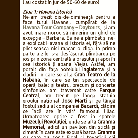
l au costat în jur de 50-60 de euro!
Ziua 1: Havana istorică
Ne-am trezit dis-de-dimineață pentru a
face turul Havanei, cumpărat de la
Havana Tour Company – Daytours
, și am
avut mare noroc să nimerim un ghid de
excepție – Barbara. Ea ne-a plimbat și ne-
a explicat Havana și istoria ei, fără să ne
plictisească nici măcar o clipă. În prima
parte a zilei s-a desfășurat plimbarea pe
jos prin zona centrală a orașului și apoi în
cea istorică (Habana Vieja). Astfel, am
pornit din fața hotelului
Inglaterra
și a
clădirii în care se află
Gran Teatro de la
Habana
, în care se țin spectacole de
operă, balet și teatru, precum și concerte
simfonice, am traversat către
Parque
Central
, am trecut pe lângă statuia
eroului național
Jose Marti
și pe lângă
fostul sediu al companiei
Bacardi
, clădire
ce încă are în vârf faimosul liliac.
Următoarea oprire a fost în spatele
Muzeului Revoluției
, unde se află
Granma
Memorial
, adică un pavilion din sticlă și
ciment în care este expusă barca
Granma
cu care au sosit Fidel și tovarășii săi