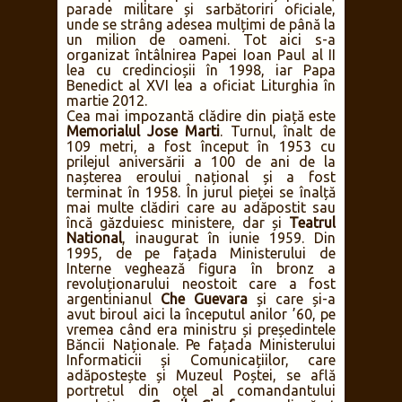
parade militare și sarbătoriri oficiale,
unde se strâng adesea mulțimi de până la
un milion de oameni. Tot aici s-a
organizat întâlnirea Papei Ioan Paul al II
lea cu credincioșii în 1998, iar Papa
Benedict al XVI lea a oficiat Liturghia în
martie 2012.
Cea mai impozantă clădire din piață este
Memorialul Jose Marti
. Turnul, înalt de
109 metri, a fost început în 1953 cu
prilejul aniversării a 100 de ani de la
nașterea eroului național și a fost
terminat în 1958. În jurul pieței se înalță
mai multe clădiri care au adăpostit sau
încă găzduiesc ministere, dar și
Teatrul
National
, inaugurat în iunie 1959. Din
1995, de pe fațada Ministerului de
Interne veghează figura în bronz a
revoluționarului neostoit care a fost
argentinianul
Che Guevara
și care și-a
avut biroul aici la începutul anilor ’60, pe
vremea când era ministru și președintele
Băncii Naționale. Pe fațada Ministerului
Informaticii și Comunicațiilor, care
adăpostește și Muzeul Poștei, se află
portretul din oțel al comandantului