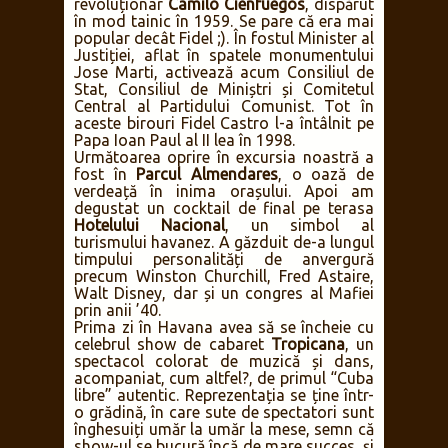
revoluționar
Camilo Cienfuegos
, dispărut
în mod tainic în 1959. Se pare că era mai
popular decât Fidel ;). În fostul Minister al
Justiției, aflat în spatele monumentului
Jose Marti, activează acum Consiliul de
Stat, Consiliul de Miniștri și Comitetul
Central al Partidului Comunist. Tot în
aceste birouri Fidel Castro l-a întâlnit pe
Papa Ioan Paul al II lea în 1998.
Următoarea oprire în excursia noastră a
fost în
Parcul Almendares
, o oază de
verdeață în inima orașului. Apoi am
degustat un cocktail de final pe terasa
Hotelului Nacional
, un simbol al
turismului havanez. A găzduit de-a lungul
timpului personalități de anvergură
precum Winston Churchill, Fred Astaire,
Walt Disney, dar și un congres al Mafiei
prin anii ’40.
Prima zi în Havana avea să se încheie cu
celebrul show de cabaret
Tropicana
, un
spectacol colorat de muzică și dans,
acompaniat, cum altfel?, de primul “Cuba
libre” autentic. Reprezentația se ține într-
o grădină, în care sute de spectatori sunt
înghesuiți umăr la umăr la mese, semn că
show-ul se bucură încă de mare succes, și