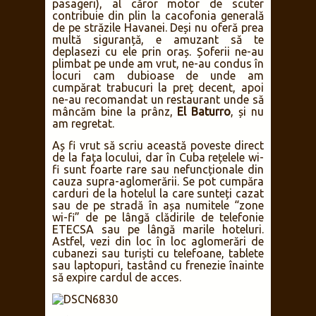
pasageri), al căror motor de scuter
contribuie din plin la cacofonia generală
de pe străzile Havanei. Deși nu oferă prea
multă siguranță, e amuzant să te
deplasezi cu ele prin oraș. Șoferii ne-au
plimbat pe unde am vrut, ne-au condus în
locuri cam dubioase de unde am
cumpărat trabucuri la preț decent, apoi
ne-au recomandat un restaurant unde să
mâncăm bine la prânz,
El Baturro
, și nu
am regretat.
Aș fi vrut să scriu această poveste direct
de la fața locului, dar în Cuba rețelele wi-
fi sunt foarte rare sau nefuncționale din
cauza supra-aglomerării. Se pot cumpăra
carduri de la hotelul la care sunteți cazat
sau de pe stradă în așa numitele “zone
wi-fi” de pe lângă clădirile de telefonie
ETECSA sau pe lângă marile hoteluri.
Astfel, vezi din loc în loc aglomerări de
cubanezi sau turiști cu telefoane, tablete
sau laptopuri, tastând cu frenezie înainte
să expire cardul de acces.