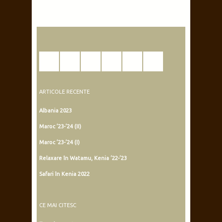
ARTICOLE RECENTE
Albania 2023
Maroc ’23-’24 (II)
Maroc ’23-’24 (I)
Relaxare în Watamu, Kenia ’22-’23
Safari în Kenia 2022
CE MAI CITESC