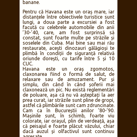
banane.
Pentru că Havana este un oraș mare, iar
distanțele între obiectivele turistice sunt
lungi, a doua parte a excursiei a fost
facută cu celebrele automobile din anii
’30-’40, care, am fost surprinsă să
constat, sunt foarte multe pe străzile și
soselele din Cuba. Mai bine sau mai rău
restaurate, acești dinozauri gălăgioși te
plimbă în condiții de siguranță relativă
oriunde dorești, cu tarife între 5 și 10
CUC.
Havana este un oraș zgomotos,
claxonarea fiind o formă de salut, de
relaxare sau de amuzament. Pur și
simplu, din când în când șoferii mai
claxonează un pic. Nu există reglementări
de poluare, așa că nu vă așteptați la aer
prea curat, iar străzile sunt pline de gropi,
astfel că plimbările sunt cam zdruncinate.
Cam ca în Bucureștii anilor ’80-’90.
Mașinile sunt, în schimb, foarte viu
colorate, iar orașul, plin de verdeață, așa
că peisajul e foarte plăcut văzului, chiar
dacă auzul și olfactivul sunt continuu
agresate.