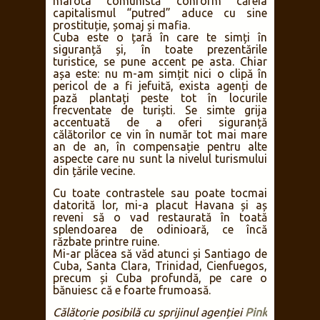
marota comunistă conform căreia
capitalismul “putred” aduce cu sine
prostituție, șomaj și mafia.
Cuba este o țară în care te simți în
siguranță și, în toate prezentările
turistice, se pune accent pe asta. Chiar
așa este: nu m-am simțit nici o clipă în
pericol de a fi jefuită, exista agenți de
pază plantați peste tot în locurile
frecventate de turiști. Se simte grija
accentuată de a oferi siguranță
călătorilor ce vin în număr tot mai mare
an de an, în compensație pentru alte
aspecte care nu sunt la nivelul turismului
din țările vecine.
Cu toate contrastele sau poate tocmai
datorită lor, mi-a placut Havana și aș
reveni să o vad restaurată în toată
splendoarea de odinioară, ce încă
răzbate printre ruine.
Mi-ar plăcea să văd atunci și Santiago de
Cuba, Santa Clara, Trinidad, Cienfuegos,
precum și Cuba profundă, pe care o
bănuiesc că e foarte frumoasă.
Călătorie posibilă cu sprijinul agenției
Pink