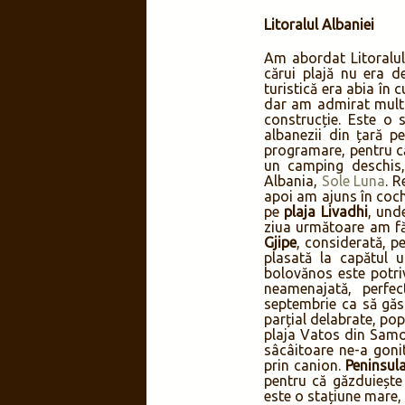
Litoralul Albaniei
Am abordat Litoralul
cărui plajă nu era de
turistică era abia în 
dar am admirat multit
construcție. Este o 
albanezii din țară p
programare, pentru că
un camping deschis,
Albania,
Sole Luna
. 
apoi am ajuns în coc
pe
plaja Livadhi
, und
ziua următoare am fă
Gjipe
, considerată, p
plasată la capătul 
bolovănos este potriv
neamenajată, perfe
septembrie ca să găs
parțial delabrate, po
plaja Vatos din Samot
sâcâitoare ne-a goni
prin canion.
Peninsul
pentru că găzduiește
este o stațiune mare,