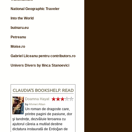
National Geographic Traveler
Into the World
butnaru.eu
Petreanu
Moise.ro
Gabriel Liiceanu pentru contributors.ro
Univers Divers by Ilinca Stanoevici
CLAUDIA'S BOOKSHELF: READ
Doamna Hayat
by
Ahmet Altan
Un roman de dragoste care,
printre pagini de pasiune, dor
şi tandrețe, dezvăluie teroarea cu
ajutorul căreia a mutilat destine
dictatura instaurată de Erdoğan de