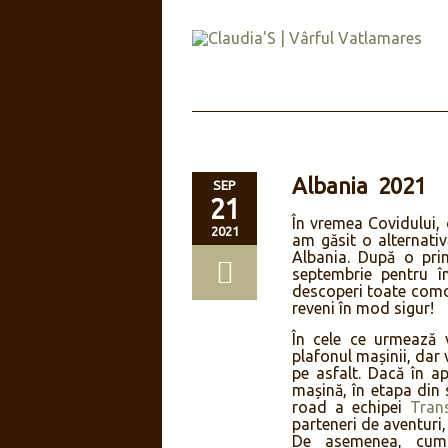
Albania 2021
SEP
21
În vremea Covidului, 
2021
am găsit o alternativă
Albania. După o pri
septembrie pentru î
descoperi toate comor
reveni în mod sigur!
În cele ce urmează 
plafonul mașinii, dar 
pe asfalt. Dacă în a
mașină, în etapa din 
road a echipei
Tran
parteneri de aventuri, 
De asemenea, cum 