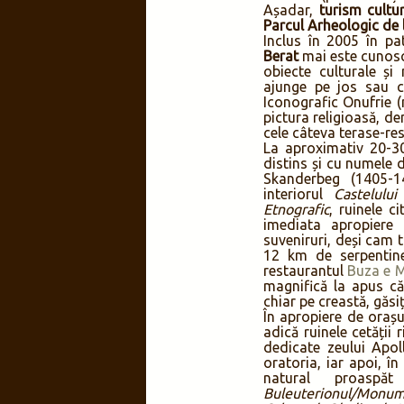
Așadar,
turism cultur
Parcul Arheologic de 
Inclus în 2005 în pa
Berat
mai este cunoscu
obiecte culturale ș
ajunge pe jos sau cu
Iconografic Onufrie (
pictura religioasă, de
cele câteva terase-res
La aproximativ 20-3
distins și cu numele 
Skanderbeg (1405-14
interiorul
Castelului
Etnografic
, ruinele c
imediata apropiere
suveniruri, deși cam 
12 km de serpentin
restaurantul
Buza e M
magnifică la apus că
chiar pe creastă, găs
În apropiere de orașu
adică ruinele cetății r
dedicate zeului Apol
oratoria, iar apoi, î
natural proaspă
Buleuterionul/Monu