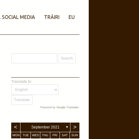
. SOCIAL MEDIA
TRĂIRI
EU
Translate to:
Powered by
Google Translate
.
<
>
September 2021
▼
MON
TUE
WED
THU
FRI
SAT
SUN