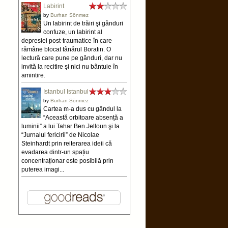
Labirint
by
Burhan Sönmez
Un labirint de trăiri şi gânduri
confuze, un labirint al
depresiei post-traumatice în care
rămâne blocat tânărul Boratin. O
lectură care pune pe gânduri, dar nu
invită la recitire şi nici nu bântuie în
amintire.
Istanbul Istanbul
by
Burhan Sönmez
Cartea m-a dus cu gândul la
“Această orbitoare absență a
luminii” a lui Tahar Ben Jelloun şi la
“Jurnalul fericirii” de Nicolae
Steinhardt prin reiterarea ideii că
evadarea dintr-un spațiu
concentraționar este posibilă prin
puterea imagi...