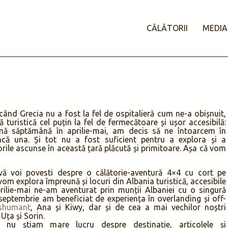
CĂLĂTORII
MEDIA
când Grecia nu a fost la fel de ospitalieră cum ne-a obișnuit,
 turistică cel puțin la fel de fermecătoare și ușor accesibilă:
mă săptămână în aprilie-mai, am decis să ne întoarcem în
ncă una. Și tot nu a fost suficient pentru a explora și a
ile ascunse în această țară plăcută și primitoare. Așa că vom
vă voi povesti despre o călătorie-aventură 4×4 cu cort pe
vom explora împreună și locuri din Albania turistică, accesibile
prilie-mai ne-am aventurat prin munții Albaniei cu o singură
septembrie am beneficiat de experiența în overlanding și off-
shumant
, Ana și Kiwy, dar și de cea a mai vechilor noștri
Uța și Sorin.
nu știam mare lucru despre destinație, articolele și