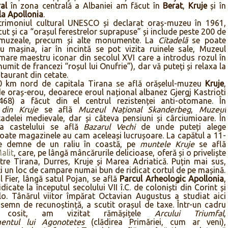
al
în zona centrală a Albaniei am făcut în
Berat
,
Kruje
și în
la Apollonia
.
trimoniul cultural UNESCO și declarat oraș-muzeu în 1961,
t și ca “orașul ferestrelor suprapuse” și include peste 200 de
i muzeale, precum și alte monumente. La
Citadelă
se poate
 mașina, iar în incintă se pot vizita ruinele sale, Muzeul
mare maestru iconar din secolul XVI care a introdus rozul în
numit de francezi “roșul lui Onufrie”), dar vă puteți și relaxa la
taurant din cetate.
0 km nord de capitala Tirana se află orășelul-muzeu
Kruje
,
de oraș-erou, deoarece eroul național albanez Gjergj Kastrioti
68) a făcut din el centrul rezistenței anti-otomane. În
 din Kruje
se află
Muzeul Național Skanderbeg
,
Muzeul
itadelei medievale, dar și câteva pensiuni și cârciumioare. În
 a castelului se află
Bazarul Vechi
de unde puteți alege
toate magazinele au cam aceleași lucrușoare. La capătul a 11-
e demne de un raliu în coastă, pe
muntele Kruje
se află
alit
, care, pe lângă mâncărurile delicioase, oferă și o priveliște
tre Tirana, Durres, Kruje și Marea Adriatică. Puțin mai sus,
iți un loc de campare numai bun de ridicat cortul de pe mașină.
l Fier, lângă satul Pojan, se află
Parcul Arheologic Apollonia
,
idicate la începutul secolului VII î.C. de coloniști din Corint și
lo. Tânărul viitor împărat Octavian Augustus a studiat aici
n semn de recunoștință, a scutit orașul de taxe. Într-un cadru
t cosit, am vizitat rămășițele
Arcului Triumfal
,
mentul lui Agonotetes
(clădirea Primăriei, cum ar veni),