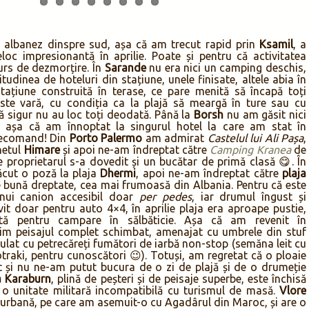
 albanez dinspre sud, așa că am trecut rapid prin
Ksamil
, a
loc impresionantă în aprilie. Poate și pentru că activitatea
curs de dezmorțire. În
Sarande
nu era nici un camping deschis,
udinea de hoteluri din stațiune, unele finisate, altele abia în
stațiune construită în terase, ce pare menită să încapă toți
este vară, cu condiția ca la plajă să meargă în ture sau cu
 sigur nu au loc toți deodată. Până la
Borsh
nu am găsit nici
 așa că am înnoptat la singurul hotel la care am stat în
Recomand! Din
Porto Palermo
am admirat
Castelul lui Ali Pașa
,
hetul
Himare
și apoi ne-am îndreptat către
Camping Kranea
de
e proprietarul s-a dovedit și un bucătar de primă clasă 😋. În
cut o poză la plaja
Dhermi
, apoi ne-am îndreptat către
plaja
e bună dreptate, cea mai frumoasă din Albania. Pentru că este
unui canion accesibil doar
per pedes
, iar drumul îngust și
it doar pentru auto 4×4, în aprilie plaja era aproape pustie,
ctă pentru campare în sălbăticie. Așa că am revenit în
im peisajul complet schimbat, amenajat cu umbrele din stuf
pulat cu petrecăreți fumători de iarbă non-stop (semăna leit cu
raki, pentru cunoscători 😉). Totuși, am regretat că o ploaie
t și nu ne-am putut bucura de o zi de plajă și de o drumeție
a Karaburn
, plină de peșteri și de peisaje superbe, este închisă
 o unitate militară incompatibilă cu turismul de masă.
Vlore
 urbană, pe care am asemuit-o cu Agadârul din Maroc, și are o