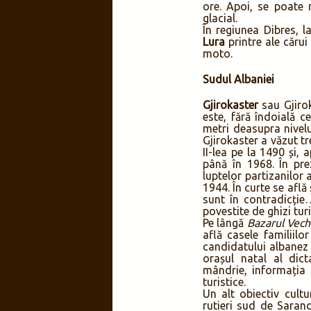
ore. Apoi, se poate 
glacial.
În regiunea Dibres, 
Lura
printre ale cărui
moto.
Sudul Albaniei
Gjirokaster
sau Gjirok
este, fără îndoială c
metri deasupra nivelu
Gjirokaster a văzut t
II-lea pe la 1490 și,
până în 1968. În pr
luptelor partizanilor 
1944. În curte se află
sunt în contradicție…
povestite de ghizi turiș
Pe lângă
Bazarul Vech
află casele familiilo
candidatului albanez 
orașul natal al dict
mândrie, informația n
turistice.
Un alt obiectiv cultu
rutieri sud de Saran