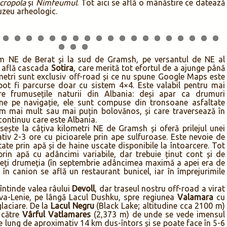
cropola
și
Nimfeumul
. Tot aici se află o mânăstire ce datează
uzeu arheologic.
m NE de Berat și la sud de Gramsh, pe versantul de NE al
 află cascada
Sotira
, care merită tot efortul de a ajunge până
metri sunt exclusiv off-road și ce nu spune Google Maps este
pot fi parcurse doar cu sistem 4×4. Este valabil pentru mai
re frumusețile naturii din Albania: deși apar ca drumuri
ne pe navigație, ele sunt compuse din tronsoane asfaltate
 mai mult sau mai puțin bolovănos, și care traversează în
 continuu care este Albania.
ește la câțiva kilometri NE de Gramsh și oferă prilejul unei
iv 2-3 ore cu picioarele prin ape sulfuroase. Este nevoie de
rtate prin apă și de haine uscate disponibile la întoarcere. Tot
prin apă cu adâncimi variabile, dar trebuie ținut cont și de
ceți drumeția (în septembrie adâncimea maximă a apei era de
în canion se află un restaurant bunicel, iar în împrejurimile
întinde valea râului
Devoll
, dar traseul nostru off-road a virat
a-Lenie, pe lângă Lacul Dushku, spre regiunea
Valamara
cu
glaciare. De la
Lacul Negru
(Black Lake; altitudine cca 2100 m)
 către
Vârful Vatlamares
(2,373 m) de unde se vede imensul
te lung de aproximativ 14 km dus-întors și se poate face în 5-6