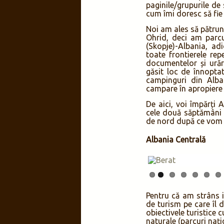
paginile/grupurile de
cum îmi doresc să fie 
Noi am ales să pătrun
Ohrid, deci am parcu
(Skopje)-Albania, ad
toate frontierele rep
documentelor și urăr
găsit loc de înnopta
campinguri din Alba
campare în apropiere 
De aici, voi împărți 
cele două săptămâni 
de nord după ce vom r
Albania Centrală
Pentru că am strâns i
de turism pe care îl d
obiectivele turistice c
naturale (parcuri nați