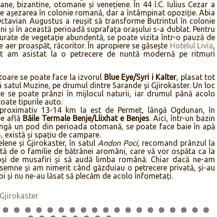
ane, bizantine, otomane și venețiene. În 44 î.C. Iulius Cezar a
e așezarea în colonie romană, dar a întâmpinat opoziție. Abia
 Octavian Augustus a reușit să transforme Butrintul în colonie
ni și în această perioadă suprafața orașului s-a dublat. Pentru
jurate de vegetație abundentă, se poate vizita într-o pauză de
e aer proaspăt, răcoritor. În apropiere se găsește
Hotelul Livia
,
ant am asistat la o petrecere de nuntă modernă pe ritmuri
itoare se poate face la izvorul
Blue Eye/Syri i Kalter
, plasat tot
ă satul Muzine, pe drumul dintre Sarande și Gjirokaster. Un loc
e se poate prânzi în mijlocul naturii, iar drumul până acolo
toate tipurile auto.
proximativ 13-14 km la est de Permet, lângă Ogdunan, în
se află
Băile Termale Benje/Llixhat e Benjes
. Aici, într-un bazin
lângă un pod din perioada otomană, se poate face baie în apă
 există și spațiu de campare.
lene și Gjirokaster, în satul
Andon Poci
, recomand prânzul la
ută de o familie de bătrânei aromâni, care vă vor ospăta ca la
oși de musafiri și să audă limba română. Chiar dacă ne-am
 semne și am nimerit când găzduiau o petrecere privată, și-au
oi și nu ne-au lăsat să plecăm de acolo înfometați.