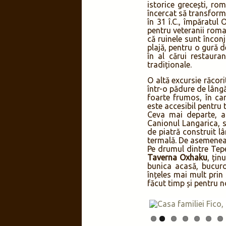
istorice grecești, rom
încercat să transform
în 31 î.C., împăratul
pentru veteranii roma
că ruinele sunt încon
plajă, pentru o gură d
în al cărui restaur
tradiționale.
O altă excursie răcor
într-o pădure de lâng
foarte frumos, în car
este accesibil pentru 
Ceva mai departe, a
Canionul Langarica, 
de piatră construit 
termală. De asemenea,
Pe drumul dintre Tepe
Taverna Oxhaku
, țin
bunica acasă, bucur
înțeles mai mult prin
făcut timp și pentru n