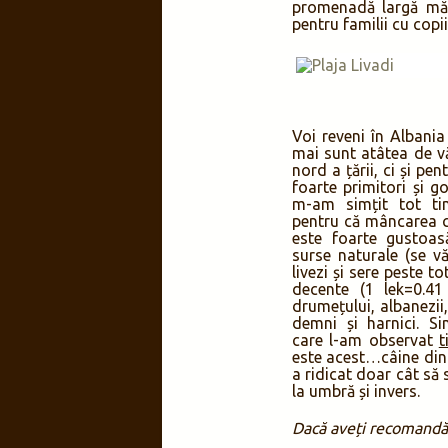
promenadă largă mărg
pentru familii cu copi
Voi reveni în Albani
mai sunt atâtea de v
nord a țării, ci și pe
foarte primitori și g
m-am simțit tot tim
pentru că mâncarea c
este foarte gustoas
surse naturale (se vă
livezi și sere peste tot
decente (1 lek=0.41
drumețului, albanezii,
demni și harnici. Si
care l-am observat
t
este acest…câine din 
a ridicat doar cât să
la umbră și invers.
Dacă aveți recomandări