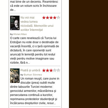
mai bine de un deceniu. Reamintesc
că este un volum scris în închisoare
de...
Nu voi mai
vedea lumea
niciodată. Memoriile unui
scriitor întemnițat
by
Ahmet Altan
O carte care revelează că Turcia lui
Erdoğan nu este doar o destinație de
vacanță însorită, ci o țară oprimată de
dictatură, în care oponenții sunt
aruncați în temniță pentru tot restul
vieții pentru motive imaginare sau
rizibile, fără n...
Piatră și umbră
by
Burhan Sönmez
Un roman reuşit, care pune in
discuție (prea) subtil multe
dintre tabuurile Turciei moderne:
genocidul armenilor, măcelărirea şi
persecutarea continuă a kurzilor,
reprimarea protestelor studențeşti şi
încălcarea drepturilor civile, resur...