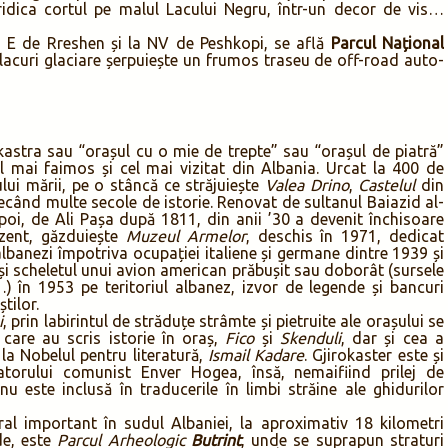
ridica cortul pe malul Lacului Negru, într-un decor de vis…
la E de Rreshen și la NV de Peshkopi, se află
Parcul Național
 lacuri glaciare șerpuiește un frumos traseu de off-road auto-
astra sau “orașul cu o mie de trepte” sau “orașul de piatră”
el mai faimos și cel mai vizitat din Albania. Urcat la 400 de
lui mării, pe o stâncă ce străjuiește
Valea Drino
,
Castelul
din
recând multe secole de istorie. Renovat de sultanul Baiazid al-
 apoi, de Ali Pașa după 1811, din anii ’30 a devenit închisoare
ezent, găzduiește
Muzeul Armelor
, deschis în 1971, dedicat
albanezi împotriva ocupației italiene și germane dintre 1939 și
 și scheletul unui avion american prăbușit sau doborât (sursele
) în 1953 pe teritoriul albanez, izvor de legende și bancuri
tilor.
i
, prin labirintul de străduțe strâmte și pietruite ale orașului se
r care au scris istorie în oraș,
Fico
și
Skenduli
, dar și cea a
la Nobelul pentru literatură,
Ismail Kadare
. Gjirokaster este și
atorului comunist Enver Hogea, însă, nemaifiind prilej de
u este inclusă în traducerile în limbi străine ale ghidurilor
ral important în sudul Albaniei, la aproximativ 18 kilometri
de, este
Parcul Arheologic
Butrint
, unde se suprapun straturi