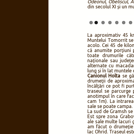
Odeonul
,
Obeliscul
,
A
din secolul XI și un m
La aproximativ 45 k
Muntelui Tomorrit se
acolo. Cei 45 de kilo
că anumite porțiuni 
toate drumurile căt
naționale sau județe
alternate cu macadam
lung și în lat muntele
Canionul Holta
se găs
drumeții de aproximat
încălțări ce pot fi pu
traseul se parcurge 
anotimpul în care fa
cam 1m). La intrarea 
sale se poate campa.
La sud de Gramsh se 
Est spre zona Grabov
ale sale multe lacuri 
am făcut o drumeție
lac Ohrid. Traseul es