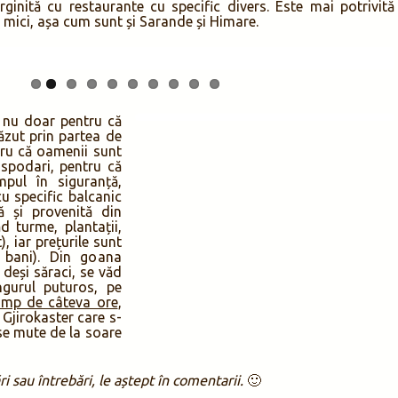
inită cu restaurante cu specific divers. Este mai potrivită
i mici, așa cum sunt și Sarande și Himare.
a nu doar pentru că
ăzut prin partea de
ntru că oamenii sunt
ospodari, pentru că
pul în siguranță,
u specific balcanic
ă și provenită din
d turme, plantații,
), iar prețurile sunt
 bani). Din goana
 deși săraci, se văd
ngurul puturos, pe
imp de câteva ore
,
Gjirokaster care s-
 se mute de la soare
 sau întrebări, le aștept în comentarii.
🙂