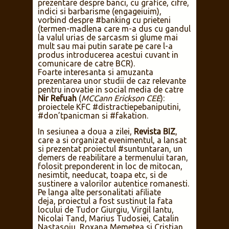
prezentare despre banci, cu grafice, cifre,
indici si barbarisme (engageiuim),
vorbind despre #banking cu prieteni
(termen-madlena care m-a dus cu gandul
la valul urias de sarcasm si glume mai
mult sau mai putin sarate pe care l-a
produs introducerea acestui cuvant in
comunicare de catre BCR).
Foarte interesanta si amuzanta
prezentarea unor studii de caz relevante
pentru inovatie in social media de catre
Nir Refuah
(
MCCann Erickson CEE
):
proiectele KFC #distractiepebaniputini,
#don’tpanicman si #fakation.
In sesiunea a doua a zilei,
Revista BIZ
,
care a si organizat evenimentul, a lansat
si prezentat proiectul #suntuntaran, un
demers de reabilitare a termenului taran,
folosit preponderent in loc de mitocan,
nesimtit, needucat, toapa etc, si de
sustinere a valorilor autentice romanesti.
Pe langa alte personalitati afiliate
deja, proiectul a fost sustinut la fata
locului de Tudor Giurgiu, Virgil Iantu,
Nicolai Tand, Marius Tudosiei, Catalin
Nastasoiu, Roxana Memetea si Cristian