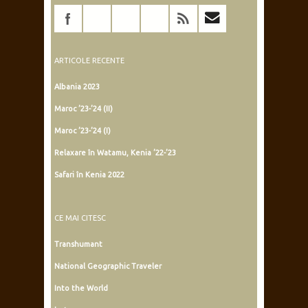
ARTICOLE RECENTE
Albania 2023
Maroc ’23-’24 (II)
Maroc ’23-’24 (I)
Relaxare în Watamu, Kenia ’22-’23
Safari în Kenia 2022
CE MAI CITESC
Transhumant
National Geographic Traveler
Into the World