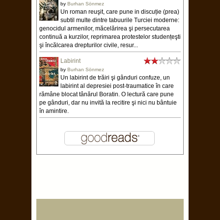
by
Burhan Sönmez
Un roman reuşit, care pune in discuție (prea)
subtil multe dintre tabuurile Turciei moderne:
genocidul armenilor, măcelărirea şi persecutarea
continuă a kurzilor, reprimarea protestelor studențeşti
şi încălcarea drepturilor civile, resur...
Labirint
by
Burhan Sönmez
Un labirint de trăiri şi gânduri confuze, un
labirint al depresiei post-traumatice în care
rămâne blocat tânărul Boratin. O lectură care pune
pe gânduri, dar nu invită la recitire şi nici nu bântuie
în amintire.