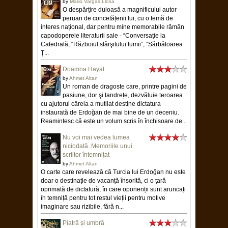
by
Mario Vargas Llosa
O despărțire duioasă a magnificului autor
peruan de concetățenii lui, cu o temă de
interes național, dar pentru mine memorabile rămân
capodoperele literaturii sale - “Conversație la
Catedrală, “Războiul sfârşitului lumii”, “Sărbătoarea
Ț...
Doamna Hayat
by
Ahmet Altan
Un roman de dragoste care, printre pagini de
pasiune, dor şi tandrețe, dezvăluie teroarea
cu ajutorul căreia a mutilat destine dictatura
instaurată de Erdoğan de mai bine de un deceniu.
Reamintesc că este un volum scris în închisoare de...
Nu voi mai vedea lumea
niciodată. Memoriile unui
scriitor întemnițat
by
Ahmet Altan
O carte care revelează că Turcia lui Erdoğan nu este
doar o destinație de vacanță însorită, ci o țară
oprimată de dictatură, în care oponenții sunt aruncați
în temniță pentru tot restul vieții pentru motive
imaginare sau rizibile, fără n...
Piatră și umbră