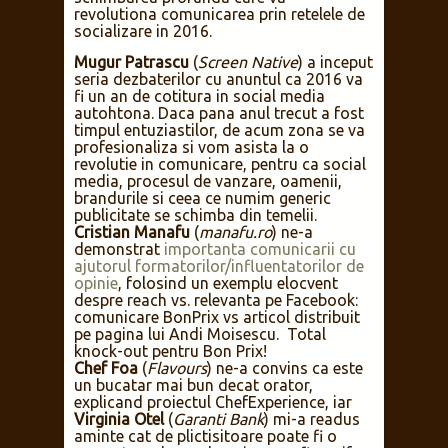
revolutiona comunicarea prin retelele de
socializare in 2016.
Mugur Patrascu
(
Screen Native
) a inceput
seria dezbaterilor cu anuntul ca 2016 va
fi un an de cotitura in social media
autohtona. Daca pana anul trecut a fost
timpul entuziastilor, de acum zona se va
profesionaliza si vom asista la o
revolutie in comunicare, pentru ca social
media, procesul de vanzare, oamenii,
brandurile si ceea ce numim generic
publicitate se schimba din temelii.
Cristian Manafu
(
manafu.ro
) ne-a
demonstrat
importanta comunicarii cu
ajutorul formatorilor/influentatorilor de
opinie
, folosind un exemplu elocvent
despre reach vs. relevanta pe Facebook:
comunicare BonPrix vs articol distribuit
pe pagina lui Andi Moisescu. Total
knock-out pentru Bon Prix!
Chef Foa
(
Flavours
) ne-a convins ca este
un bucatar mai bun decat orator,
explicand proiectul ChefExperience, iar
Virginia Otel
(
Garanti Bank
) mi-a readus
aminte cat de plictisitoare poate fi o