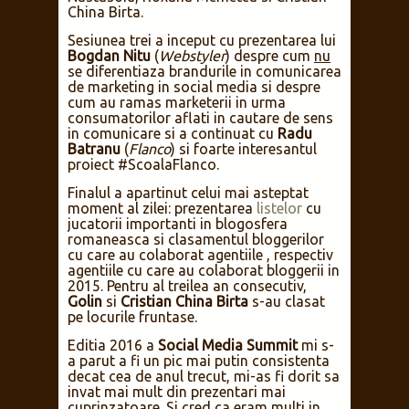
China Birta.
Sesiunea trei a inceput cu prezentarea lui
Bogdan Nitu
(
Webstyler
) despre cum
nu
se diferentiaza brandurile in comunicarea
de marketing in social media si despre
cum au ramas marketerii in urma
consumatorilor aflati in cautare de sens
in comunicare si a continuat cu
Radu
Batranu
(
Flanco
) si foarte interesantul
proiect #ScoalaFlanco.
Finalul a apartinut celui mai asteptat
moment al zilei: prezentarea
listelor
cu
jucatorii importanti in blogosfera
romaneasca si clasamentul bloggerilor
cu care au colaborat agentiile , respectiv
agentiile cu care au colaborat bloggerii in
2015. Pentru al treilea an consecutiv,
Golin
si
Cristian China Birta
s-au clasat
pe locurile fruntase.
Editia 2016 a
Social Media Summit
mi s-
a parut a fi un pic mai putin consistenta
decat cea de anul trecut, mi-as fi dorit sa
invat mai mult din prezentari mai
cuprinzatoare. Si cred ca eram multi in