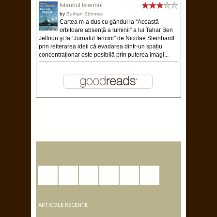
Istanbul Istanbul
by
Burhan Sönmez
Cartea m-a dus cu gândul la “Această
orbitoare absență a luminii” a lui Tahar Ben
Jelloun şi la “Jurnalul fericirii” de Nicolae Steinhardt
prin reiterarea ideii că evadarea dintr-un spațiu
concentraționar este posibilă prin puterea imagi...
ARTICOLE RECENTE