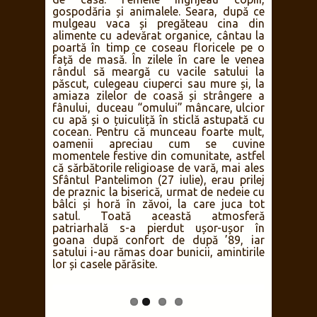
gospodăria și animalele. Seara, după ce
mulgeau vaca și pregăteau cina din
alimente cu adevărat organice, cântau la
poartă în timp ce coseau floricele pe o
față de masă. În zilele în care le venea
rândul să meargă cu vacile satului la
păscut, culegeau ciuperci sau mure și, la
amiaza zilelor de coasă și strângere a
fânului, duceau “omului” mâncare, ulcior
cu apă și o țuiculiță în sticlă astupată cu
cocean. Pentru că munceau foarte mult,
oamenii apreciau cum se cuvine
momentele festive din comunitate, astfel
că sărbătorile religioase de vară, mai ales
Sfântul Pantelimon (27 iulie), erau prilej
de praznic la biserică, urmat de nedeie cu
bâlci și horă în zăvoi, la care juca tot
satul. Toată această atmosferă
patriarhală s-a pierdut ușor-ușor în
goana după confort de după ’89, iar
satului i-au rămas doar bunicii, amintirile
lor și casele părăsite.