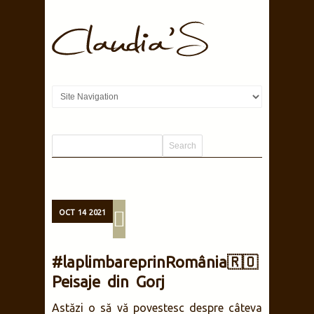
OCT
14
2021
#laplimbareprinRomânia🇷🇴
Peisaje din Gorj
Astăzi o să vă povestesc despre câteva