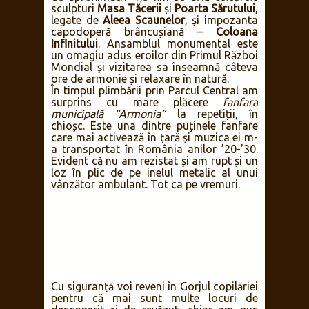
sculpturi
Masa Tăcerii
și
Poarta Sărutului
,
legate de
Aleea Scaunelor
, și impozanta
capodoperă brâncușiană –
Coloana
Infinitului
. Ansamblul monumental este
un omagiu adus eroilor din Primul Război
Mondial și vizitarea sa înseamnă câteva
ore de armonie și relaxare în natură.
În timpul plimbării prin Parcul Central am
surprins cu mare plăcere
fanfara
municipală “Armonia”
la repetiții, în
chioșc. Este una dintre puținele fanfare
care mai activează în țară și muzica ei m-
a transportat în România anilor ’20-’30.
Evident că nu am rezistat și am rupt și un
loz în plic de pe inelul metalic al unui
vânzător ambulant. Tot ca pe vremuri.
Cu siguranță voi reveni în Gorjul copilăriei
pentru că mai sunt multe locuri de