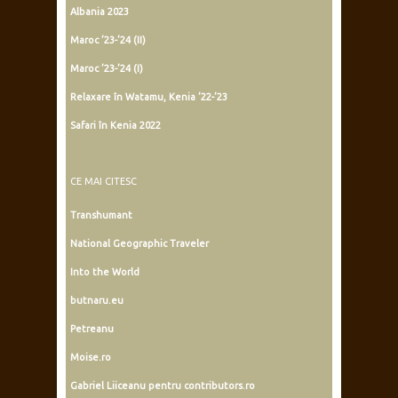
Albania 2023
Maroc ’23-’24 (II)
Maroc ’23-’24 (I)
Relaxare în Watamu, Kenia ’22-’23
Safari în Kenia 2022
CE MAI CITESC
Transhumant
National Geographic Traveler
Into the World
butnaru.eu
Petreanu
Moise.ro
Gabriel Liiceanu pentru contributors.ro