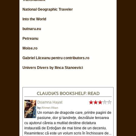
National Geographic Traveler
Into the World
butnaru.eu
Petreanu
Moise.ro
Gabriel Liiceanu pentru contributors.ro
Univers Divers by Ilinca Stanoevici
CLAUDIA'S BOOKSHELF: READ
Doamna Hayat
by
Ahmet Altan
Un roman de dragoste care, printre pagini de
pasiune, dor şi tandrețe, dezvăluie teroarea
cu ajutorul căreia a mutilat destine dictatura
instaurată de Erdoğan de mai bine de un deceniu.
Reamintesc că este un volum scris în închisoare de...