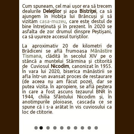
Cum spuneam, cel mai ușor era să trecem
dealurile
Deleților
și apa
Bistriței
, ca să
ajungem în Hobița lui Brâncuși și să
vizităm
casa-muzeu
, care este destul de
bine întreținută și în prezent. În 2020 se
asfalta de zor drumul dinspre Peștișani,
ca să ușureze accesul turiștilor.
La aproximativ 20 de kilometri de
Brădiceni se află frumoasa
Mânăstire
Tismana
, clădită în secolul XIV pe o
stâncă a muntelui Stârmina și ctitorită
de Cuviosul
Nicodim
, canonizat în 1955.
În vara lui 2020, biserica mânăstirii se
afla într-un avansat proces de restaurare
(de aceea nu am făcut poze), dar se
putea vizita. În apropiere, se află peștera
în care a fost ascuns tezaurul BNR în
1944, chilia Sfântului Nicodim și, în
anotimpurile ploioase, cascada ce se
spune că i s-a arătat în vis cuviosului ca
loc de ctitorie.