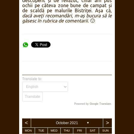
descoperit și de revăzut, chiar am pus
ochii pe câteva zone bune de campat și
de scaldă pe malurile Bistriței. Așa că,
dacă aveți recomandări, m-aș bucura să le
găsesc în rubrica de comentarii.
🙂
Translate to:
Powered by
Google Translate
.
<
>
October 2021
▼
MON
TUE
WED
THU
FRI
SAT
SUN