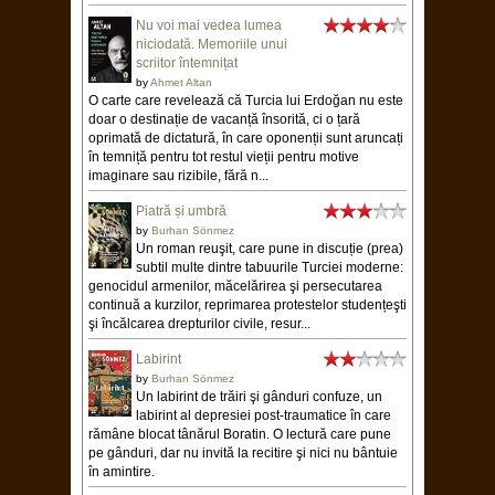
Nu voi mai vedea lumea
niciodată. Memoriile unui
scriitor întemnițat
by
Ahmet Altan
O carte care revelează că Turcia lui Erdoğan nu este
doar o destinație de vacanță însorită, ci o țară
oprimată de dictatură, în care oponenții sunt aruncați
în temniță pentru tot restul vieții pentru motive
imaginare sau rizibile, fără n...
Piatră și umbră
by
Burhan Sönmez
Un roman reuşit, care pune in discuție (prea)
subtil multe dintre tabuurile Turciei moderne:
genocidul armenilor, măcelărirea şi persecutarea
continuă a kurzilor, reprimarea protestelor studențeşti
şi încălcarea drepturilor civile, resur...
Labirint
by
Burhan Sönmez
Un labirint de trăiri şi gânduri confuze, un
labirint al depresiei post-traumatice în care
rămâne blocat tânărul Boratin. O lectură care pune
pe gânduri, dar nu invită la recitire şi nici nu bântuie
în amintire.