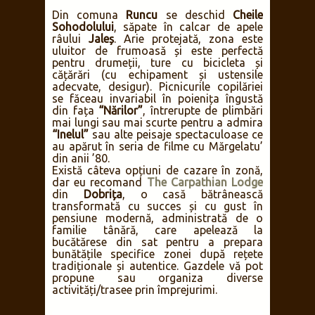
Din comuna
Runcu
se deschid
Cheile
Sohodolului
, săpate în calcar de apele
râului
Jaleș
. Arie protejată, zona este
uluitor de frumoasă și este perfectă
pentru drumeții, ture cu bicicleta și
cățărări (cu echipament și ustensile
adecvate, desigur). Picnicurile copilăriei
se făceau invariabil în poienița îngustă
din fața
“Nărilor”
, întrerupte de plimbări
mai lungi sau mai scurte pentru a admira
“Inelul”
sau alte peisaje spectaculoase ce
au apărut în seria de filme cu Mărgelatu’
din anii ’80.
Există câteva opțiuni de cazare în zonă,
dar eu recomand
The Carpathian Lodge
din
Dobrița
, o casă bătrânească
transformată cu succes și cu gust în
pensiune modernă, administrată de o
familie tânără, care apelează la
bucătărese din sat pentru a prepara
bunătățile specifice zonei după rețete
tradiționale și autentice. Gazdele vă pot
propune sau organiza diverse
activități/trasee prin împrejurimi.