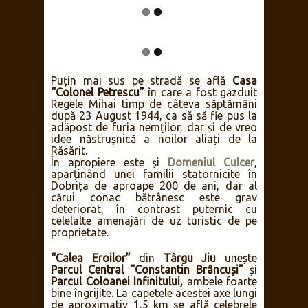
Puțin mai sus pe stradă se află
Casa
“Colonel Petrescu”
în care a fost găzduit
Regele Mihai timp de câteva săptămâni
după 23 August 1944, ca să să fie pus la
adăpost de furia nemților, dar și de vreo
idee năstrușnică a noilor aliați de la
Răsărit.
În apropiere este și
Domeniul Culcer
,
aparținând unei familii statornicite în
Dobrița de aproape 200 de ani, dar al
cărui conac bătrânesc este grav
deteriorat, în contrast puternic cu
celelalte amenajări de uz turistic de pe
proprietate.
“Calea Eroilor”
din
Târgu Jiu
unește
Parcul Central “Constantin Brâncuși”
și
Parcul Coloanei Infinitului,
ambele foarte
bine îngrijite. La capetele acestei axe lungi
de aproximativ 1,5 km se află celebrele