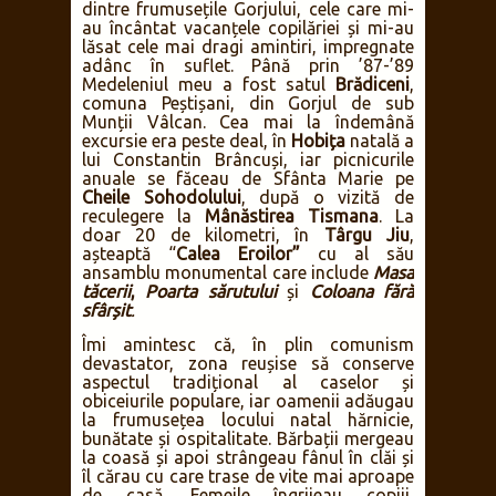
dintre frumusețile Gorjului, cele care mi-
au încântat vacanțele copilăriei și mi-au
lăsat cele mai dragi amintiri, impregnate
adânc în suflet. Până prin ’87-’89
Medeleniul meu a fost satul
Brădiceni
,
comuna Peștișani, din Gorjul de sub
Munții Vâlcan. Cea mai la îndemână
excursie era peste deal, în
Hobița
natală a
lui Constantin Brâncuși, iar picnicurile
anuale se făceau de Sfânta Marie pe
Cheile Sohodolului
, după o vizită de
reculegere la
Mânăstirea Tismana
. La
doar 20 de kilometri, în
Târgu Jiu
,
așteaptă “
Calea Eroilor”
cu al său
ansamblu monumental care include
Masa
tăcerii
,
Poarta sărutului
și
Coloana fără
sfârșit
.
Îmi amintesc că, în plin comunism
devastator, zona reușise să conserve
aspectul tradițional al caselor și
obiceiurile populare, iar oamenii adăugau
la frumusețea locului natal hărnicie,
bunătate și ospitalitate. Bărbații mergeau
la coasă și apoi strângeau fânul în clăi și
îl cărau cu care trase de vite mai aproape
de casă. Femeile îngrijeau copiii,