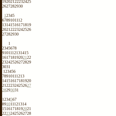
19
20
21
22
23
24
25
26
27
28
29
30
1
2
3
4
5
6
7
8
9
10
11
12
13
14
15
16
17
18
19
20
21
22
23
24
25
26
27
28
29
30
1
2
3
4
5
6
7
8
9
10
11
12
13
14
15
16
17
18
19
20
21
22
23
24
25
26
27
28
29
30
31
1
2
3
4
5
6
7
8
9
10
11
12
13
14
15
16
17
18
19
20
21
22
23
24
25
26
27
28
29
30
31
1
2
3
4
5
6
7
8
9
10
11
12
13
14
15
16
17
18
19
20
21
22
23
24
25
26
27
28