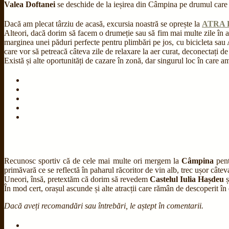
Valea Doftanei
se deschide de la ieșirea din Câmpina pe drumul care 
Dacă am plecat târziu de acasă, excursia noastră se oprește la
ATRA D
Alteori, dacă dorim să facem o drumeție sau să fim mai multe zile în 
marginea unei păduri perfecte pentru plimbări pe jos, cu bicicleta sau 
care vor să petreacă câteva zile de relaxare la aer curat, deconectați de l
Există și alte oportunități de cazare în zonă, dar singurul loc în care
Recunosc sportiv că de cele mai multe ori mergem la
Câmpina
pent
primăvară ce se reflectă în paharul răcoritor de vin alb, trec ușor câteva o
Uneori, însă, pretextăm că dorim să revedem
Castelul Iulia Hașdeu
ș
În mod cert, orașul ascunde și alte atracții care rămân de descoperit în 
Dacă aveți recomandări sau întrebări, le aștept în comentarii.