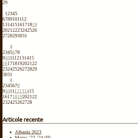
29
1
2
3
4
5
6
7
8
9
10
11
12
13
14
15
16
17
18
19
20
21
22
23
24
25
26
27
28
29
30
31
1
2
3
4
5
6
7
8
9
10
11
12
13
14
15
16
17
18
19
20
21
22
23
24
25
26
27
28
29
30
31
1
2
3
4
5
6
7
8
9
10
11
12
13
14
15
16
17
18
19
20
21
22
23
24
25
26
27
28
Articole recente
Albania 2023
Maroc ’23-’24 (II)