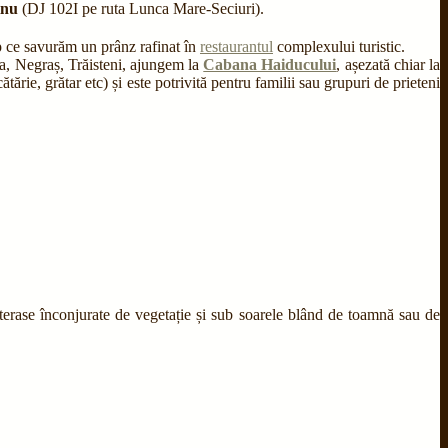
inu
(DJ 102I pe ruta Lunca Mare-Seciuri).
mp ce savurăm un prânz rafinat în
restaurantul
complexului turistic.
la, Negraș, Trăisteni, ajungem la
Cabana Haiducului
, așezată chiar la
ie, grătar etc) și este potrivită pentru familii sau grupuri de prieteni
r terase înconjurate de vegetație și sub soarele blând de toamnă sau de