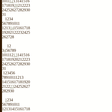
10
11
12
13
14
15
16
17
18
19
20
21
22
23
24
25
26
27
28
29
30
31
1
2
3
4
5
6
7
8
9
10
11
12
13
14
15
16
17
18
19
20
21
22
23
24
25
26
27
28
1
2
3
4
5
6
7
8
9
10
11
12
13
14
15
16
17
18
19
20
21
22
23
24
25
26
27
28
29
30
31
1
2
3
4
5
6
7
8
9
10
11
12
13
14
15
16
17
18
19
20
21
22
23
24
25
26
27
28
29
30
1
2
3
4
5
6
7
8
9
10
11
12
13
14
15
16
17
18