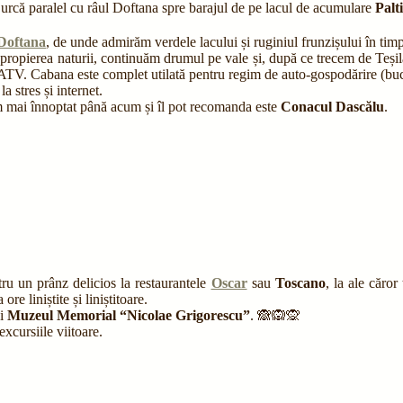
urcă paralel cu râul Doftana spre barajul de pe lacul de acumulare
Palt
oftana
, de unde admirăm verdele lacului și ruginiul frunzișului în ti
apropierea naturii, continuăm drumul pe vale și, după ce trecem de Teși
ATV. Cabana este complet utilată pentru regim de auto-gospodărire (bucătăr
a stres și internet.
 am mai înnoptat până acum și îl pot recomanda este
Conacul Dascălu
.
ru un prânz delicios la restaurantele
Oscar
sau
Toscano
, la ale căro
re liniștite și liniștitoare.
i
Muzeul Memorial “Nicolae Grigorescu”
. 🙈🙉🙊
excursiile viitoare.