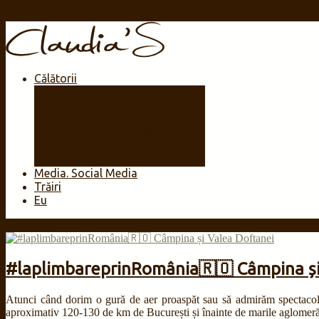
Călătorii
#laplimbareprinRomânia
🇷🇴
Africa
America Centrală și Caraibe
Asia
Europa
Media. Social Media
Trăiri
Eu
Oct
08
2021
#laplimbareprinRomânia🇷🇴 Câmpina și
Atunci când dorim o gură de aer proaspăt sau să admirăm spectacol
aproximativ 120-130 de km de București și înainte de marile aglomerări