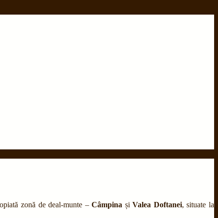
ropiată zonă de deal-munte –
Câmpina
și
Valea Doftanei
, situate la