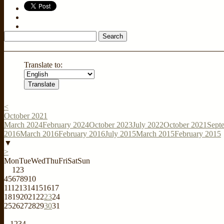
Search
for:
Translate to:
<
October 2021
March 2024
February 2024
October 2023
July 2022
October 2021
Sept
2016
March 2016
February 2016
July 2015
March 2015
February 2015
▼
>
Mon
Tue
Wed
Thu
Fri
Sat
Sun
1
2
3
4
5
6
7
8
9
10
11
12
13
14
15
16
17
18
19
20
21
22
23
24
25
26
27
28
29
30
31
1
2
3
4