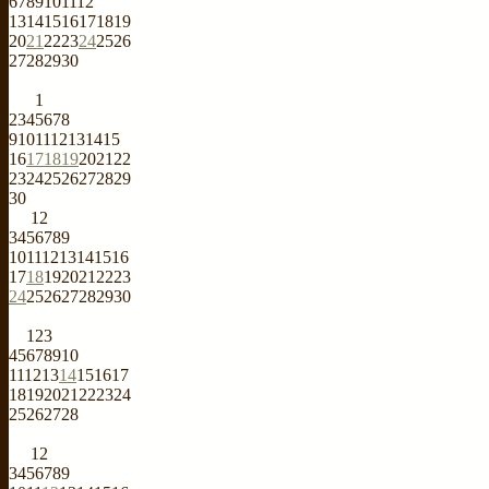
6
7
8
9
10
11
12
13
14
15
16
17
18
19
20
21
22
23
24
25
26
27
28
29
30
1
2
3
4
5
6
7
8
9
10
11
12
13
14
15
16
17
18
19
20
21
22
23
24
25
26
27
28
29
30
1
2
3
4
5
6
7
8
9
10
11
12
13
14
15
16
17
18
19
20
21
22
23
24
25
26
27
28
29
30
1
2
3
4
5
6
7
8
9
10
11
12
13
14
15
16
17
18
19
20
21
22
23
24
25
26
27
28
1
2
3
4
5
6
7
8
9