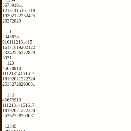
5
6
7
8
9
10
11
12
13
14
15
16
17
18
19
20
21
22
23
24
25
26
27
28
29
1
2
3
4
5
6
7
8
9
10
11
12
13
14
15
16
17
18
19
20
21
22
23
24
25
26
27
28
29
30
31
1
2
3
4
5
6
7
8
9
10
11
12
13
14
15
16
17
18
19
20
21
22
23
24
25
26
27
28
29
30
31
1
2
3
4
5
6
7
8
9
10
11
12
13
14
15
16
17
18
19
20
21
22
23
24
25
26
27
28
29
30
31
1
2
3
4
5