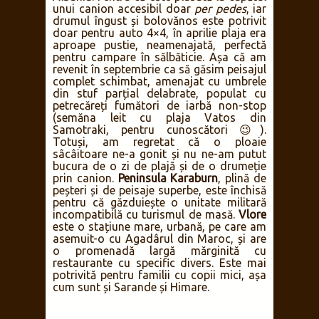
unui canion accesibil doar
per pedes
, iar
drumul îngust și bolovănos este potrivit
doar pentru auto 4×4, în aprilie plaja era
aproape pustie, neamenajată, perfectă
pentru campare în sălbăticie. Așa că am
revenit în septembrie ca să găsim peisajul
complet schimbat, amenajat cu umbrele
din stuf parțial delabrate, populat cu
petrecăreți fumători de iarbă non-stop
(semăna leit cu plaja Vatos din
Samotraki, pentru cunoscători 😉).
Totuși, am regretat că o ploaie
sâcâitoare ne-a gonit și nu ne-am putut
bucura de o zi de plajă și de o drumeție
prin canion.
Peninsula Karaburn
, plină de
peșteri și de peisaje superbe, este închisă
pentru că găzduiește o unitate militară
incompatibilă cu turismul de masă.
Vlore
este o stațiune mare, urbană, pe care am
asemuit-o cu Agadârul din Maroc, și are
o promenadă largă mărginită cu
restaurante cu specific divers. Este mai
potrivită pentru familii cu copii mici, așa
cum sunt și Sarande și Himare.