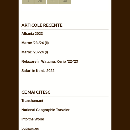
30
28
30
30
28
29
29
29
28
28
28
31
29
31
31
29
30
30
30
29
29
27
28
29
30
ARTICOLE RECENTE
Albania 2023
Maroc ’23-’24 (II)
Maroc ’23-’24 (I)
Relaxare în Watamu, Kenia ’22-’23
Safari în Kenia 2022
CE MAI CITESC
Transhumant
National Geographic Traveler
Into the World
butnaru.eu