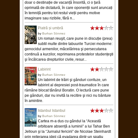
doar o destinație de vacanță însorită, ci o țară
oprimată de dictatură, în care oponenții sunt aruncați
în temniță pentru tot restul vieții pentru motive
imaginare sau rizibile, fără n...
Piatră și umbră
by
Burhan Sönmez
Un roman reuşit, care pune in discuție (prea)
subtil multe dintre tabuurile Turciei moderne:
genocidul armenilor, măcelărirea şi persecutarea
continuă a kurzilor, reprimarea protestelor studențeşti
şi încălcarea drepturilor civile, resur...
Labirint
by
Burhan Sönmez
Un labirint de trăiri şi gânduri confuze, un
labirint al depresiei post-traumatice în care
rămâne blocat tânărul Boratin. O lectură care pune
pe gânduri, dar nu invită la recitire şi nici nu bântuie
în amintire.
Istanbul Istanbul
by
Burhan Sönmez
Cartea m-a dus cu gândul la “Această
orbitoare absență a luminii” a lui Tahar Ben
Jelloun şi la “Jurnalul fericirii” de Nicolae Steinhardt
prin reiterarea ideii că evadarea dintr-un spațiu