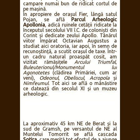
campare numai bun de ridicat cortul de
pe mașină.
În apropiere de orașul Fier, lângă satul
Pojan, se află
Parcul Arheologic
Apollonia
, adică ruinele cetății ridicate la
începutul secolului VII î.C. de coloniști din
Corint și dedicate zeului Apollo. Tânărul
viitor împărat Octavian Augustus a
studiat aici oratoria, iar apoi, în semn de
recunoștință, a scutit orașul de taxe. Într-
un cadru natural proaspăt cosit, am
vizitat rămășițele
Arcului Triumfal
,
Buleuterionul/Monumentul lui
Agonotetes
(clădirea Primăriei, cum ar
veni),
Odeonul
,
Obeliscul
,
Acropola
și
Nimfeumul
. Tot aici se află o mânăstire
ce datează din secolul XI și un muzeu
arheologic.
La aproximativ 45 km NE de Berat și la
sud de Gramsh, pe versantul de NE al
Muntelui Tomorrit se află cascada
Sotira
, care merită tot efortul de a ajunge