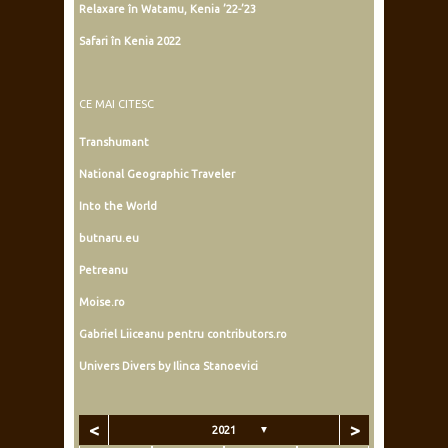
Relaxare în Watamu, Kenia ’22-’23
Safari în Kenia 2022
CE MAI CITESC
Transhumant
National Geographic Traveler
Into the World
butnaru.eu
Petreanu
Moise.ro
Gabriel Liiceanu pentru contributors.ro
Univers Divers by Ilinca Stanoevici
<
>
2021
▼