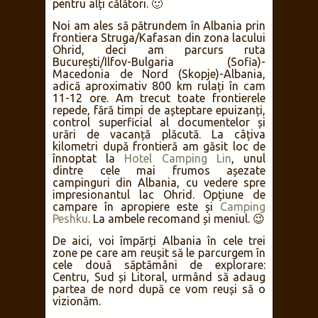
pentru alți călători. 🙂
Noi am ales să pătrundem în Albania prin
frontiera Struga/Kafasan din zona lacului
Ohrid, deci am parcurs ruta
București/Ilfov-Bulgaria (Sofia)-
Macedonia de Nord (Skopje)-Albania,
adică aproximativ 800 km rulați în cam
11-12 ore. Am trecut toate frontierele
repede, fără timpi de așteptare epuizanți,
control superficial al documentelor și
urări de vacanță plăcută. La câțiva
kilometri după frontieră am găsit loc de
înnoptat la
Hotel Camping Lin
, unul
dintre cele mai frumos așezate
campinguri din Albania, cu vedere spre
impresionantul lac Ohrid. Opțiune de
campare în apropiere este și
Camping
Peshku
. La ambele recomand și meniul. 😉
De aici, voi împărți Albania în cele trei
zone pe care am reușit să le parcurgem în
cele două săptămâni de explorare:
Centru, Sud și Litoral, urmând să adaug
partea de nord după ce vom reuși să o
vizionăm.