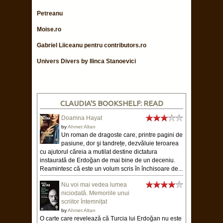
Petreanu
Moise.ro
Gabriel Liiceanu pentru contributors.ro
Univers Divers by Ilinca Stanoevici
CLAUDIA'S BOOKSHELF: READ
Doamna Hayat
by
Ahmet Altan
Un roman de dragoste care, printre pagini de
pasiune, dor şi tandrețe, dezvăluie teroarea
cu ajutorul căreia a mutilat destine dictatura
instaurată de Erdoğan de mai bine de un deceniu.
Reamintesc că este un volum scris în închisoare de...
Nu voi mai vedea lumea
niciodată. Memoriile unui
scriitor întemnițat
by
Ahmet Altan
O carte care revelează că Turcia lui Erdoğan nu este