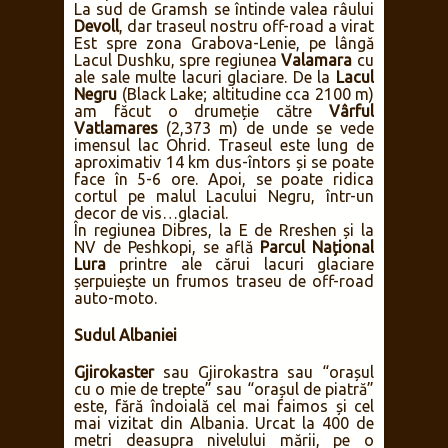
La sud de Gramsh se întinde valea râului
Devoll
, dar traseul nostru off-road a virat
Est spre zona Grabova-Lenie, pe lângă
Lacul Dushku, spre regiunea
Valamara
cu
ale sale multe lacuri glaciare. De la
Lacul
Negru
(Black Lake; altitudine cca 2100 m)
am făcut o drumeție către
Vârful
Vatlamares
(2,373 m) de unde se vede
imensul lac Ohrid. Traseul este lung de
aproximativ 14 km dus-întors și se poate
face în 5-6 ore. Apoi, se poate ridica
cortul pe malul Lacului Negru, într-un
decor de vis…glacial.
În regiunea Dibres, la E de Rreshen și la
NV de Peshkopi, se află
Parcul Național
Lura
printre ale cărui lacuri glaciare
șerpuiește un frumos traseu de off-road
auto-moto.
Sudul Albaniei
Gjirokaster
sau Gjirokastra sau “orașul
cu o mie de trepte” sau “orașul de piatră”
este, fără îndoială cel mai faimos și cel
mai vizitat din Albania. Urcat la 400 de
metri deasupra nivelului mării, pe o