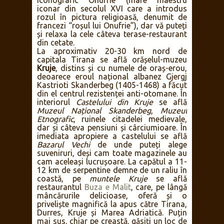
Iconografic Onufrie (mare maestru
iconar din secolul XVI care a introdus
rozul în pictura religioasă, denumit de
francezi “roșul lui Onufrie”), dar vă puteți
și relaxa la cele câteva terase-restaurant
din cetate.
La aproximativ 20-30 km nord de
capitala Tirana se află orășelul-muzeu
Kruje
, distins și cu numele de oraș-erou,
deoarece eroul național albanez Gjergj
Kastrioti Skanderbeg (1405-1468) a făcut
din el centrul rezistenței anti-otomane. În
interiorul
Castelului din Kruje
se află
Muzeul Național Skanderbeg
,
Muzeul
Etnografic
, ruinele citadelei medievale,
dar și câteva pensiuni și cârciumioare. În
imediata apropiere a castelului se află
Bazarul Vechi
de unde puteți alege
suveniruri, deși cam toate magazinele au
cam aceleași lucrușoare. La capătul a 11-
12 km de serpentine demne de un raliu în
coastă, pe
muntele Kruje
se află
restaurantul
Buza e Malit
, care, pe lângă
mâncărurile delicioase, oferă și o
priveliște magnifică la apus către Tirana,
Durres, Kruje și Marea Adriatică. Puțin
mai sus, chiar pe creastă, găsiți un loc de