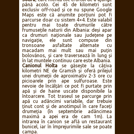
până acolo. Cei 45 de kilometri sunt
exclusiv off-road și ce nu spune Google
Maps este că anumite porțiuni pot fi
parcurse doar cu sistem 4×4. Este valabil
pentru mai toate drumurile către
frumusețile naturii din Albania: deși apar
ca drumuri naționale sau județene pe
navigație, ele sunt compuse din
tronsoane asfaltate alternate cu
macadam mai mult sau mai puțin
bolovănos, și care traversează în lung și
în lat muntele continuu care este Albania.
Canionul Holta
se găsește la câțiva
kilometri NE de Gramsh și oferă prilejul
unei drumeții de aproximativ 2-3 ore cu
picioarele prin ape sulfuroase. Este
nevoie de încălțări ce pot fi purtate prin
apă și de haine uscate disponibile la
întoarcere. Tot traseul se parcurge prin
apă cu adâncimi variabile, dar trebuie
ținut cont și de anotimpul în care faceți
drumeția (în septembrie adâncimea
maximă a apei era de cam 1m). La
intrarea în canion se află un restaurant
bunicel, iar în împrejurimile sale se poate
campa.