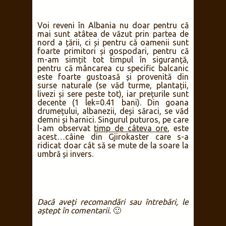
Voi reveni în Albania nu doar pentru că
mai sunt atâtea de văzut prin partea de
nord a țării, ci și pentru că oamenii sunt
foarte primitori și gospodari, pentru că
m-am simțit tot timpul în siguranță,
pentru că mâncarea cu specific balcanic
este foarte gustoasă și provenită din
surse naturale (se văd turme, plantații,
livezi și sere peste tot), iar prețurile sunt
decente (1 lek=0.41 bani). Din goana
drumețului, albanezii, deși săraci, se văd
demni și harnici. Singurul puturos, pe care
l-am observat
timp de câteva ore
, este
acest…câine din Gjirokaster care s-a
ridicat doar cât să se mute de la soare la
umbră și invers.
Dacă aveți recomandări sau întrebări, le
aștept în comentarii.
🙂