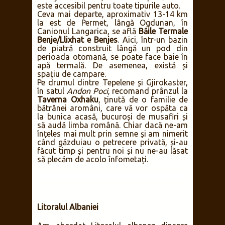
este accesibil pentru toate tipurile auto.
Ceva mai departe, aproximativ 13-14 km
la est de Permet, lângă Ogdunan, în
Canionul Langarica, se află
Băile Termale
Benje/Llixhat e Benjes
. Aici, într-un bazin
de piatră construit lângă un pod din
perioada otomană, se poate face baie în
apă termală. De asemenea, există și
spațiu de campare.
Pe drumul dintre Tepelene și Gjirokaster,
în satul
Andon Poci
, recomand prânzul la
Taverna Oxhaku
, ținută de o familie de
bătrânei aromâni, care vă vor ospăta ca
la bunica acasă, bucuroși de musafiri și
să audă limba română. Chiar dacă ne-am
înțeles mai mult prin semne și am nimerit
când găzduiau o petrecere privată, și-au
făcut timp și pentru noi și nu ne-au lăsat
să plecăm de acolo înfometați.
Litoralul Albaniei