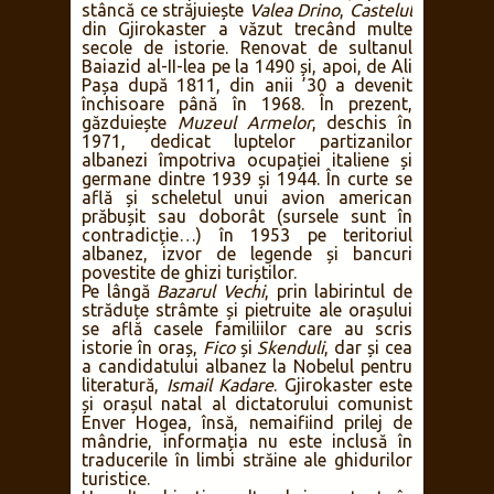
stâncă ce străjuiește
Valea Drino
,
Castelul
din Gjirokaster a văzut trecând multe
secole de istorie. Renovat de sultanul
Baiazid al-II-lea pe la 1490 și, apoi, de Ali
Pașa după 1811, din anii ’30 a devenit
închisoare până în 1968. În prezent,
găzduiește
Muzeul Armelor
, deschis în
1971, dedicat luptelor partizanilor
albanezi împotriva ocupației italiene și
germane dintre 1939 și 1944. În curte se
află și scheletul unui avion american
prăbușit sau doborât (sursele sunt în
contradicție…) în 1953 pe teritoriul
albanez, izvor de legende și bancuri
povestite de ghizi turiștilor.
Pe lângă
Bazarul Vechi
, prin labirintul de
străduțe strâmte și pietruite ale orașului
se află casele familiilor care au scris
istorie în oraș,
Fico
și
Skenduli
, dar și cea
a candidatului albanez la Nobelul pentru
literatură,
Ismail Kadare
. Gjirokaster este
și orașul natal al dictatorului comunist
Enver Hogea, însă, nemaifiind prilej de
mândrie, informația nu este inclusă în
traducerile în limbi străine ale ghidurilor
turistice.