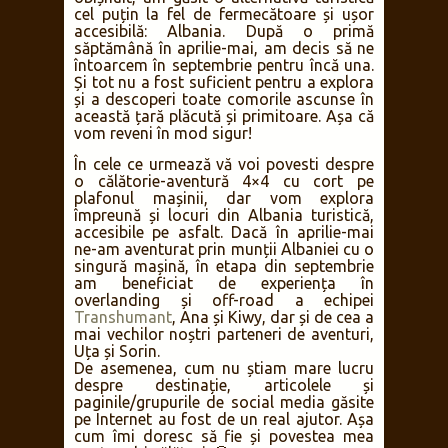
cel puțin la fel de fermecătoare și ușor
accesibilă: Albania. După o primă
săptămână în aprilie-mai, am decis să ne
întoarcem în septembrie pentru încă una.
Și tot nu a fost suficient pentru a explora
și a descoperi toate comorile ascunse în
această țară plăcută și primitoare. Așa că
vom reveni în mod sigur!
În cele ce urmează vă voi povesti despre
o călătorie-aventură 4×4 cu cort pe
plafonul mașinii, dar vom explora
împreună și locuri din Albania turistică,
accesibile pe asfalt. Dacă în aprilie-mai
ne-am aventurat prin munții Albaniei cu o
singură mașină, în etapa din septembrie
am beneficiat de experiența în
overlanding și off-road a echipei
Transhumant
, Ana și Kiwy, dar și de cea a
mai vechilor noștri parteneri de aventuri,
Uța și Sorin.
De asemenea, cum nu știam mare lucru
despre destinație, articolele și
paginile/grupurile de social media găsite
pe Internet au fost de un real ajutor. Așa
cum îmi doresc să fie și povestea mea