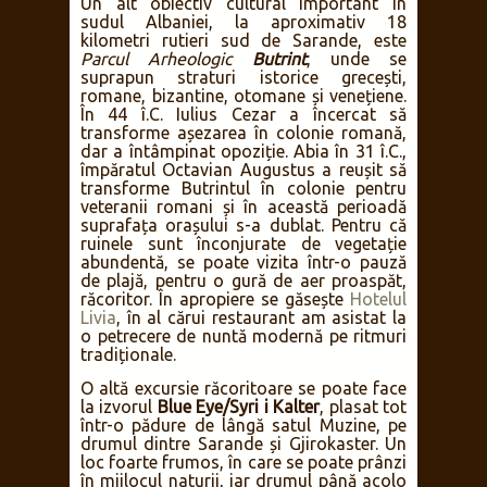
Un alt obiectiv cultural important în
sudul Albaniei, la aproximativ 18
kilometri rutieri sud de Sarande, este
Parcul Arheologic
Butrint
, unde se
suprapun straturi istorice grecești,
romane, bizantine, otomane și venețiene.
În 44 î.C. Iulius Cezar a încercat să
transforme așezarea în colonie romană,
dar a întâmpinat opoziție. Abia în 31 î.C.,
împăratul Octavian Augustus a reușit să
transforme Butrintul în colonie pentru
veteranii romani și în această perioadă
suprafața orașului s-a dublat. Pentru că
ruinele sunt înconjurate de vegetație
abundentă, se poate vizita într-o pauză
de plajă, pentru o gură de aer proaspăt,
răcoritor. În apropiere se găsește
Hotelul
Livia
, în al cărui restaurant am asistat la
o petrecere de nuntă modernă pe ritmuri
tradiționale.
O altă excursie răcoritoare se poate face
la izvorul
Blue Eye/Syri i Kalter
, plasat tot
într-o pădure de lângă satul Muzine, pe
drumul dintre Sarande și Gjirokaster. Un
loc foarte frumos, în care se poate prânzi
în mijlocul naturii, iar drumul până acolo