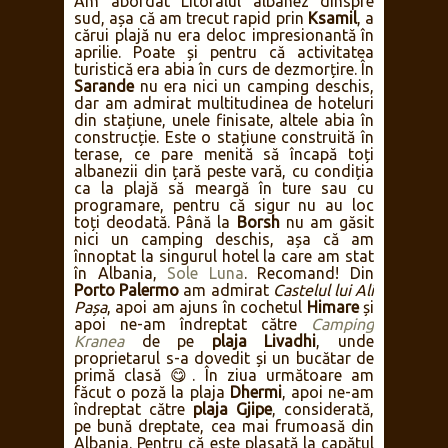
Am abordat Litoralul albanez dinspre
sud, așa că am trecut rapid prin
Ksamil
, a
cărui plajă nu era deloc impresionantă în
aprilie. Poate și pentru că activitatea
turistică era abia în curs de dezmorțire. În
Sarande
nu era nici un camping deschis,
dar am admirat multitudinea de hoteluri
din stațiune, unele finisate, altele abia în
construcție. Este o stațiune construită în
terase, ce pare menită să încapă toți
albanezii din țară peste vară, cu condiția
ca la plajă să meargă în ture sau cu
programare, pentru că sigur nu au loc
toți deodată. Până la
Borsh
nu am găsit
nici un camping deschis, așa că am
înnoptat la singurul hotel la care am stat
în Albania,
Sole Luna
. Recomand! Din
Porto Palermo
am admirat
Castelul lui Ali
Pașa
, apoi am ajuns în cochetul
Himare
și
apoi ne-am îndreptat către
Camping
Kranea
de pe
plaja Livadhi
, unde
proprietarul s-a dovedit și un bucătar de
primă clasă 😋. În ziua următoare am
făcut o poză la plaja
Dhermi
, apoi ne-am
îndreptat către
plaja Gjipe
, considerată,
pe bună dreptate, cea mai frumoasă din
Albania. Pentru că este plasată la capătul