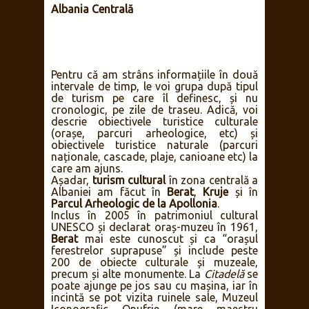
Albania Centrală
Pentru că am strâns informațiile în două
intervale de timp, le voi grupa după tipul
de turism pe care îl definesc, și nu
cronologic, pe zile de traseu. Adică, voi
descrie obiectivele turistice culturale
(orașe, parcuri arheologice, etc) și
obiectivele turistice naturale (parcuri
naționale, cascade, plaje, canioane etc) la
care am ajuns.
Așadar,
turism cultural
în zona centrală a
Albaniei am făcut în
Berat
,
Kruje
și în
Parcul Arheologic de la Apollonia
.
Inclus în 2005 în patrimoniul cultural
UNESCO și declarat oraș-muzeu în 1961,
Berat
mai este cunoscut și ca “orașul
ferestrelor suprapuse” și include peste
200 de obiecte culturale și muzeale,
precum și alte monumente. La
Citadelă
se
poate ajunge pe jos sau cu mașina, iar în
incintă se pot vizita ruinele sale, Muzeul