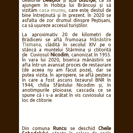
dealurile
Deleților
și apa
Bistriței
, ca să
ajungem în Hobița lui Brâncuși și să
vizităm
casa-muzeu
, care este destul de
bine întreținută și în prezent. În 2020 se
asfalta de zor drumul dinspre Peștișani,
ca să ușureze accesul turiștilor.
La aproximativ 20 de kilometri de
Brădiceni se află frumoasa
Mânăstire
Tismana
, clădită în secolul XIV pe o
stâncă a muntelui Stârmina și ctitorită
de Cuviosul
Nicodim
, canonizat în 1955.
În vara lui 2020, biserica mânăstirii se
afla într-un avansat proces de restaurare
(de aceea nu am făcut poze), dar se
putea vizita. În apropiere, se află peștera
în care a fost ascuns tezaurul BNR în
1944, chilia Sfântului Nicodim și, în
anotimpurile ploioase, cascada ce se
spune că i s-a arătat în vis cuviosului ca
loc de ctitorie.
Din comuna
Runcu
se deschid
Cheile