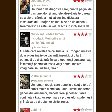
Doamna Hayat
by
Ahmet Altan
Un roman de dragoste care, printre pagini de
pasiune, dor şi tandrețe, dezvăluie teroarea
cu ajutorul căreia a mutilat destine dictatura
instaurată de Erdoğan de mai bine de un deceniu.
Reamintesc că este un volum scris în închisoare de...
Nu voi mai vedea lumea
niciodată. Memoriile unui
scriitor întemnițat
by
Ahmet Altan
O carte care revelează că Turcia lui Erdoğan nu este
doar o destinație de vacanță însorită, ci o țară
oprimată de dictatură, în care oponenții sunt aruncați
în temniță pentru tot restul vieții pentru motive
imaginare sau rizibile, fără n...
Piatră și umbră
by
Burhan Sönmez
Un roman reuşit, care pune in discuție (prea)
subtil multe dintre tabuurile Turciei moderne:
genocidul armenilor, măcelărirea şi persecutarea
continuă a kurzilor, reprimarea protestelor studențeşti
şi încălcarea drepturilor civile, resur...
Labirint