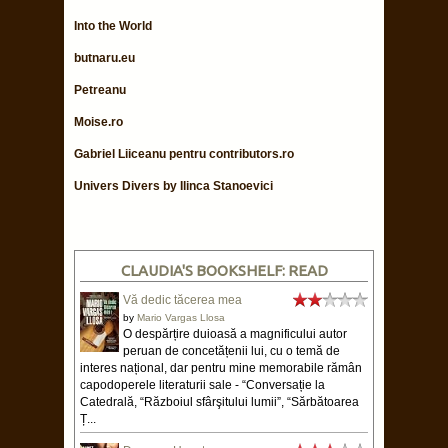
Into the World
butnaru.eu
Petreanu
Moise.ro
Gabriel Liiceanu pentru contributors.ro
Univers Divers by Ilinca Stanoevici
CLAUDIA'S BOOKSHELF: READ
Vă dedic tăcerea mea
by
Mario Vargas Llosa
O despărțire duioasă a magnificului autor
peruan de concetățenii lui, cu o temă de
interes național, dar pentru mine memorabile rămân
capodoperele literaturii sale - “Conversație la
Catedrală, “Războiul sfârşitului lumii”, “Sărbătoarea
Ț...