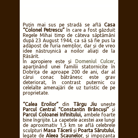
Puțin mai sus pe stradă se află
Casa
“Colonel Petrescu”
în care a fost găzduit
Regele Mihai timp de câteva săptămâni
după 23 August 1944, ca să să fie pus la
adăpost de furia nemților, dar și de vreo
idee năstrușnică a noilor aliați de la
Răsărit.
În apropiere este și
Domeniul Culcer
,
aparținând unei familii statornicite în
Dobrița de aproape 200 de ani, dar al
cărui conac bătrânesc este grav
deteriorat, în contrast puternic cu
celelalte amenajări de uz turistic de pe
proprietate.
“Calea Eroilor”
din
Târgu Jiu
unește
Parcul Central “Constantin Brâncuși”
și
Parcul Coloanei Infinitului,
ambele foarte
bine îngrijite. La capetele acestei axe lungi
de aproximativ 1,5 km se află celebrele
sculpturi
Masa Tăcerii
și
Poarta Sărutului
,
legate de
Aleea Scaunelor
, și impozanta