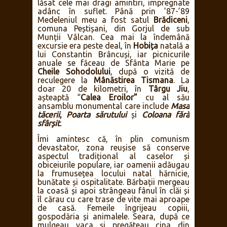
lăsat cele mai dragi amintiri, impregnate
adânc în suflet. Până prin ’87-’89
Medeleniul meu a fost satul
Brădiceni
,
comuna Peștișani, din Gorjul de sub
Munții Vâlcan. Cea mai la îndemână
excursie era peste deal, în
Hobița
natală a
lui Constantin Brâncuși, iar picnicurile
anuale se făceau de Sfânta Marie pe
Cheile Sohodolului
, după o vizită de
reculegere la
Mânăstirea Tismana
. La
doar 20 de kilometri, în
Târgu Jiu
,
așteaptă “
Calea Eroilor”
cu al său
ansamblu monumental care include
Masa
tăcerii
,
Poarta sărutului
și
Coloana fără
sfârșit
.
Îmi amintesc că, în plin comunism
devastator, zona reușise să conserve
aspectul tradițional al caselor și
obiceiurile populare, iar oamenii adăugau
la frumusețea locului natal hărnicie,
bunătate și ospitalitate. Bărbații mergeau
la coasă și apoi strângeau fânul în clăi și
îl cărau cu care trase de vite mai aproape
de casă. Femeile îngrijeau copiii,
gospodăria și animalele. Seara, după ce
mulgeau vaca și pregăteau cina din