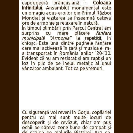
capodoperă brâncușiană –
Coloana
Infinitului
. Ansamblul monumental este
un omagiu adus eroilor din Primul Război
Mondial și vizitarea sa înseamnă câteva
ore de armonie și relaxare în natură.
În timpul plimbării prin Parcul Central am
surprins cu mare plăcere
fanfara
municipală “Armonia”
la repetiții, în
chioșc. Este una dintre puținele fanfare
care mai activează în țară și muzica ei m-
a transportat în România anilor ’20-’30.
Evident că nu am rezistat și am rupt și un
loz în plic de pe inelul metalic al unui
vânzător ambulant. Tot ca pe vremuri.
Cu siguranță voi reveni în Gorjul copilăriei
pentru că mai sunt multe locuri de
descoperit și de revăzut, chiar am pus
ochii pe câteva zone bune de campat și
de scaldă pe malurile Bistriței. Așa că,