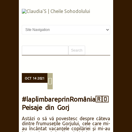
OCT
14
2021
#laplimbareprinRomânia🇷🇴
Peisaje din Gorj
Astăzi o să vă povestesc despre câteva
dintre frumusețile Gorjului, cele care mi-
au încântat vacanțele copilăriei și mi-au