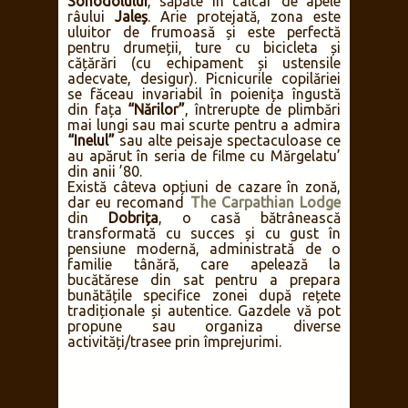
Sohodolului
, săpate în calcar de apele
râului
Jaleș
. Arie protejată, zona este
uluitor de frumoasă și este perfectă
pentru drumeții, ture cu bicicleta și
cățărări (cu echipament și ustensile
adecvate, desigur). Picnicurile copilăriei
se făceau invariabil în poienița îngustă
din fața
“Nărilor”
, întrerupte de plimbări
mai lungi sau mai scurte pentru a admira
“Inelul”
sau alte peisaje spectaculoase ce
au apărut în seria de filme cu Mărgelatu’
din anii ’80.
Există câteva opțiuni de cazare în zonă,
dar eu recomand
The Carpathian Lodge
din
Dobrița
, o casă bătrânească
transformată cu succes și cu gust în
pensiune modernă, administrată de o
familie tânără, care apelează la
bucătărese din sat pentru a prepara
bunătățile specifice zonei după rețete
tradiționale și autentice. Gazdele vă pot
propune sau organiza diverse
activități/trasee prin împrejurimi.