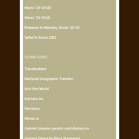
Maroc ’23-’24 (II)
Maroc ’23-’24 (I)
Relaxare în Watamu, Kenia ’22-’23
Safari în Kenia 2022
CE MAI CITESC
Transhumant
National Geographic Traveler
Into the World
butnaru.eu
Petreanu
Moise.ro
Gabriel Liiceanu pentru contributors.ro
Univers Divers by Ilinca Stanoevici