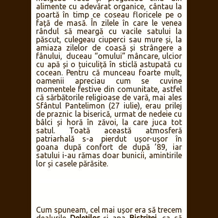
alimente cu adevărat organice, cântau la
poartă în timp ce coseau floricele pe o
față de masă. În zilele în care le venea
rândul să meargă cu vacile satului la
păscut, culegeau ciuperci sau mure și, la
amiaza zilelor de coasă și strângere a
fânului, duceau “omului” mâncare, ulcior
cu apă și o țuiculiță în sticlă astupată cu
cocean. Pentru că munceau foarte mult,
oamenii apreciau cum se cuvine
momentele festive din comunitate, astfel
că sărbătorile religioase de vară, mai ales
Sfântul Pantelimon (27 iulie), erau prilej
de praznic la biserică, urmat de nedeie cu
bâlci și horă în zăvoi, la care juca tot
satul. Toată această atmosferă
patriarhală s-a pierdut ușor-ușor în
goana după confort de după ’89, iar
satului i-au rămas doar bunicii, amintirile
lor și casele părăsite.
Cum spuneam, cel mai ușor era să trecem