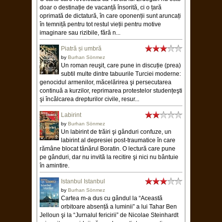
Un roman de dragoste care, printre pagini de
pasiune, dor şi tandrețe, dezvăluie teroarea
cu ajutorul căreia a mutilat destine dictatura
instaurată de Erdoğan de mai bine de un deceniu.
Reamintesc că este un volum scris în închisoare de...
Nu voi mai vedea lumea
niciodată. Memoriile unui
scriitor întemnițat
by
Ahmet Altan
O carte care revelează că Turcia lui Erdoğan nu este
doar o destinație de vacanță însorită, ci o țară
oprimată de dictatură, în care oponenții sunt aruncați
în temniță pentru tot restul vieții pentru motive
imaginare sau rizibile, fără n...
Piatră și umbră
by
Burhan Sönmez
Un roman reuşit, care pune in discuție (prea)
subtil multe dintre tabuurile Turciei moderne:
genocidul armenilor, măcelărirea şi persecutarea
continuă a kurzilor, reprimarea protestelor studențeşti
şi încălcarea drepturilor civile, resur...
Labirint
by
Burhan Sönmez
Un labirint de trăiri şi gânduri confuze, un