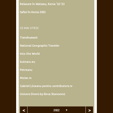
ARTICOLE RECENTE
Albania 2023
Maroc ’23-’24 (II)
Maroc ’23-’24 (I)
Relaxare în Watamu, Kenia ’22-’23
Safari în Kenia 2022
CE MAI CITESC
Transhumant
National Geographic Traveler
Into the World
butnaru.eu