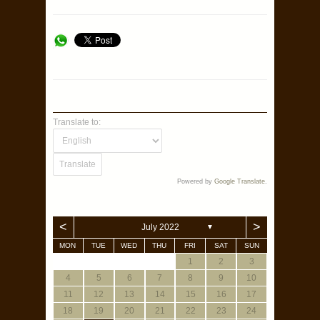
odăiță a inimii.
Neplăceri…hmmm…da: a fost prea scurt!
Dar asta se repară mereu cu un nou plan
de călătorie
😉
P.S. Întrebări legate de vaccinuri,
protecție anti-malarie, formalități, zboruri,
moneda locală și alte curiozități aștept în
secțiunea de comentarii.
Translate to:
Powered by
Google Translate
.