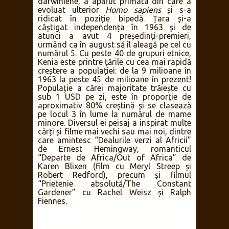
darwiniene, a apărut primata din care a
evoluat ulterior
Homo sapiens
și s-a
ridicat în poziție bipedă. Țara și-a
câștigat independența în 1963 și de
atunci a avut 4 președinți-premieri,
urmând ca în august să îl aleagă pe cel cu
numărul 5. Cu peste 40 de grupuri etnice,
Kenia este printre țările cu cea mai rapidă
creștere a populației: de la 9 milioane în
1963 la peste 45 de milioane în prezent!
Populație a cărei majoritate trăiește cu
sub 1 USD pe zi, este în proporție de
aproximativ 80% creștină și se clasează
pe locul 3 în lume la numărul de mame
minore. Diversul ei peisaj a inspirat multe
cărți și filme mai vechi sau mai noi, dintre
care amintesc “Dealurile verzi al Africii”
de Ernest Hemingway, romanticul
“Departe de Africa/Out of Africa” de
Karen Blixen (film cu Meryl Streep și
Robert Redford), precum și filmul
“Prietenie absolută/The Constant
Gardener” cu Rachel Weisz și Ralph
Fiennes.