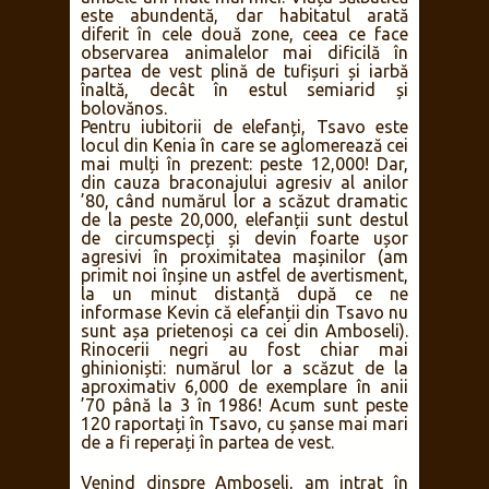
între micuți.
Ultimele două zile de safari s-au derulat
în în cel mai mare parc național al Keniei,
Tsavo
, care are nu mai puțin de 22,812
km², o suprafață mai mare decât Țara
Galilor. Din motive administrative, parcul
a fost împărțit în mod inegal între
Tsavo
Vest
(9,065 km²) și
Tsavo Est
(13,747
km²), dar traseele de safari acoperă în
ambele arii mult mai mici. Viața sălbatică
este abundentă, dar habitatul arată
diferit în cele două zone, ceea ce face
observarea animalelor mai dificilă în
partea de vest plină de tufișuri și iarbă
înaltă, decât în estul semiarid și
bolovănos.
Pentru iubitorii de elefanți, Tsavo este
locul din Kenia în care se aglomerează cei
mai mulți în prezent: peste 12,000! Dar,
din cauza braconajului agresiv al anilor
’80, când numărul lor a scăzut dramatic
de la peste 20,000, elefanții sunt destul
de circumspecți și devin foarte ușor
agresivi în proximitatea mașinilor (am
primit noi înșine un astfel de avertisment,
la un minut distanță după ce ne