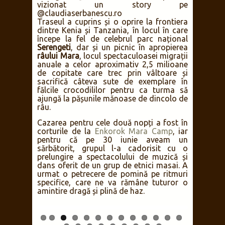
părea să fi decedat din cauze naturale
(seara, erau cu toții în același loc, doar că
bivolul mai pierduse din volum, iar
vulturii osteniseră de cât ciuguliseră), o
leoaică atât de toropită de căldură încât
a venit să se tolănească la umbra mașinii,
dar și cu Hodari, cel mai bătrân ghepard
mascul din rezervație (10 ani),
nemaivăzut prin zonă din 2019,
identificat ca atare de contul de
Instagram @cheetahenthusiast după ce a
vizionat un story pe
@claudiaserbanescu.ro
Traseul a cuprins și o oprire la frontiera
dintre Kenia și Tanzania, în locul în care
începe la fel de celebrul parc național
Serengeti
, dar și un picnic în apropierea
râului Mara
, locul spectaculoasei migrații
anuale a celor aproximativ 2,5 milioane
de copitate care trec prin vâltoare și
sacrifică câteva sute de exemplare în
fălcile crocodililor pentru ca turma să
ajungă la pășunile mănoase de dincolo de
râu.
Cazarea pentru cele două nopți a fost în
corturile de la
Enkorok Mara Camp
, iar