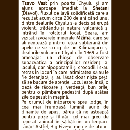
informase Kevin că elefanții din Tsavo nu
sunt așa prietenoși ca cei din Amboseli).
Rinocerii negri au fost chiar mai
ghinioniști: numărul lor a scăzut de la
aproximativ 6,000 de exemplare în anii
’70 până la 3 în 1986! Acum sunt peste
120 raportați în Tsavo, cu șanse mai mari
de a fi reperați în partea de vest.
Venind dinspre Amboseli, am intrat în
Tsavo Vest
prin poarta Chyulu și am
ajuns aproape imediat la
Shetani
(Diavol), fluxul de lavă solidificată care a
rezultat acum circa 200 de ani când unul
dintre dealurile Chyulu s-a decis să erupă
violent, trădându-și natura vulcanică și
intrând în folclorul local. Seara, am
vizitat izvoarele minerale
Mzima
, care se
alimentează printr-o rețea subterană din
apele ce se scurg de pe Kilimanjaro și
dealurile vulcanice Chyulu. În 1969 a fost
amenajat un chioșc de observare
subacvatică a principalilor rezidenți ai
lacului, dar hipopotamii și crocodilii s-au
retras în locuri în care intimitatea să nu le
fie deranjată, și au lăsat doar niște pești