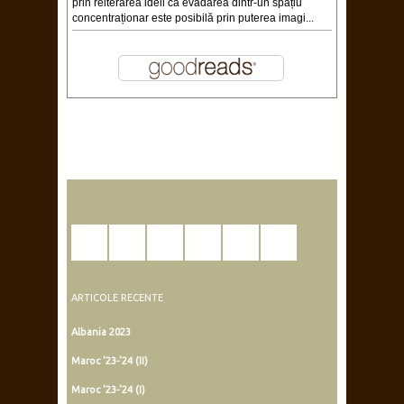
labirint al depresiei post-traumatice în care
rămâne blocat tânărul Boratin. O lectură care pune
pe gânduri, dar nu invită la recitire şi nici nu bântuie
în amintire.
Istanbul Istanbul
by
Burhan Sönmez
Cartea m-a dus cu gândul la “Această
orbitoare absență a luminii” a lui Tahar Ben
Jelloun şi la “Jurnalul fericirii” de Nicolae Steinhardt
prin reiterarea ideii că evadarea dintr-un spațiu
concentraționar este posibilă prin puterea imagi...