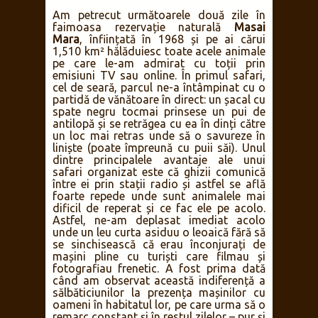
Am petrecut următoarele două zile în
faimoasa rezervație naturală
Masai
Mara
, înființată în 1968 și pe ai cărui
1,510 km² hălăduiesc toate acele animale
pe care le-am admirat cu toții prin
emisiuni TV sau online. În primul safari,
cel de seară, parcul ne-a întâmpinat cu o
partidă de vănătoare în direct: un șacal cu
spate negru tocmai prinsese un pui de
antilopă și se retrăgea cu ea în dinți către
un loc mai retras unde să o savureze în
liniște (poate împreună cu puii săi). Unul
dintre principalele avantaje ale unui
safari organizat este că ghizii comunică
între ei prin stații radio și astfel se află