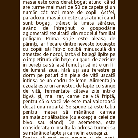
Ne-au fost prezentate locuințele
tradiționale, principalele leacuri cu care
vindecă dureri și neplăceri minore (cu
sublinierea că Masaii au încredere în
medicină și nu îi resping beneficiile),
modalitatea străveche de aprindere a
focului, toate relevând un mod de viață
primitiv și sărăcăcios. Tribul trăiește
exclusiv de pe urma turmelor, iar un
masai este considerat bogat atunci când
are turme mai mari de 50 de capete și un
număr cât mai mare de copii. Astfel,
paradoxul masailor este că și atunci când
sunt bogați, trăiesc la limita sărăciei,
având de întreținut o gospodărie
aglomerată rezultată din modelul familial
poligam. Prima soție este aleasă de
părinți, iar fiecare dintre neveste locuiește
cu copiii săi într-o colibă minusculă din
amestec de noroi, iarbă și balegă lipite pe
o împletitură din bețe, cu găuri de aerisire
în pereți ca să iasă fumul și să intre un fir
de lumină ziua, fără uși sau ferestre și
dorm pe paturi din piele de vită uscată
întinsă pe un cadru de lemn. Alimentația