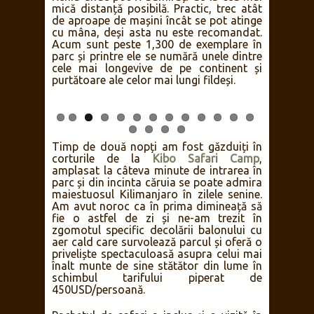
căror număr este în creștere (lei, hiene,
șacali). Totuși, vedetele locului sunt
elefanții care, datorită eforturilor
proiectului de cercetare
Amboseli Trust
for Elephants
, demarat de Cynthia Moss
în 1972, au fost feriți de braconajul
agresiv care a afectat estul Africii în anii
’80 și în prezent duc o viață lungă și
relaxată, complet indiferenți la prezența
mașinilor și a oamenilor. Este parcul din
Kenia unde pot fi admirați de la cea mai
mică distanță posibilă. Practic, trec atât
de aproape de mașini încât se pot atinge
cu mâna, deși asta nu este recomandat.
Acum sunt peste 1,300 de exemplare în
parc și printre ele se numără unele dintre
cele mai longevive de pe continent și
purtătoare ale celor mai lungi fildeși.
Timp de două nopți am fost găzduiți în
corturile de la
Kibo Safari Camp
,
amplasat la câteva minute de intrarea în
parc și din incinta căruia se poate admira