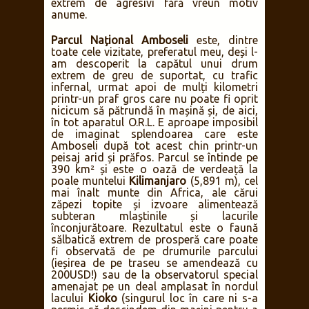
gașcă de aristocrați și coloniști britanici
ai anilor ’30-’40,
Happy Valley
. Locul este
perfect amplasat pentru ceaiul de la ora
5 p.m., servit printre maimuțe vervet și
girafe, iar, după cină, gazonul este perfect
tuns cu ajutorul hipopotamilor care ies
din lac și vin la păscut. Motiv pentru care,
după ora 19, orice deplasare prin incintă
se face cu însoțitor asigurat de lodge,
știut fiind că drăguții “popotami” devin
extrem de agresivi fără vreun motiv
anume.
Parcul Național Amboseli
este, dintre
toate cele vizitate, preferatul meu, deși l-
am descoperit la capătul unui drum
extrem de greu de suportat, cu trafic
infernal, urmat apoi de mulți kilometri
printr-un praf gros care nu poate fi oprit
nicicum să pătrundă în mașină și, de aici,
în tot aparatul O.R.L. E aproape imposibil
de imaginat splendoarea care este
Amboseli după tot acest chin printr-un
peisaj arid și prăfos. Parcul se întinde pe
390 km² și este o oază de verdeață la
poale muntelui
Kilimanjaro
(5,891 m), cel