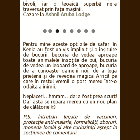
răbdători pot vedea și rinoceri sau
prădători.
Deci, recomand din toată inima
Kilaguni
Serena Lodge
!
Tsavo Est
nu figurează în top 3 personal
nici la parcuri, nici la cazare, dar peisajele
sunt frumoase iar elefanții colorați în
roșu de praful specific zonei se profilează
frumos pe verdele vegetației (atâta câtă
e). Aici am văzut cea mai mare turmă de
bivoli, iar o leoaică superbă ne-a
traversat prin fața mașinii.
Cazare la
Ashnil Aruba Lodge
.
Pentru mine aceste opt zile de safari în
Kenia au fost un vis împlinit și o înșiruire
de bucurii: bucuria de vedea aproape
toate animalele însoțite de pui, bucuria
de vedea un leopard de aproape, bucuria
de a cunoaște oameni noi, de a lega
prietenii și de revedea magica Africă pe
care în restul vremii o port mereu într-o