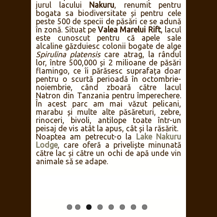
jurul lacului
Nakuru
, renumit pentru
bogata sa biodiversitate și pentru cele
peste 500 de specii de păsări ce se adună
în zonă. Situat pe
Valea Marelui Rift
, lacul
este cunoscut pentru că apele sale
alcaline găzduiesc colonii bogate de alge
Spirulina platensis
care atrag, la rândul
lor, între 500,000 și 2 milioane de păsări
flamingo, ce îi părăsesc suprafața doar
pentru o scurtă perioadă în octombrie-
noiembrie, când zboară către lacul
Natron din Tanzania pentru împerechere.
În acest parc am mai văzut pelicani,
marabu și multe alte păsăreturi, zebre,
rinoceri, bivoli, antilope toate într-un
peisaj de vis atât la apus, cât și la răsărit.
Noaptea am petrecut-o la
Lake Nakuru
Lodge
, care oferă a priveliște minunată
către lac și către un ochi de apă unde vin
animale să se adape.