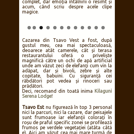
să se bucure de atenție. Locul este, însă, o
oază de răcoare și verdeață, bun prilej
pentru o plimbare pedestră după atâtea
zile de șezut în mașină.
Pe drumul de întoarcere spre lodge, în
cea mai frumoasă lumină aurie de
dinainte de apus, părea că ne așteaptă
pentru poze și filmări cel mai greu de
reperat animal în sălbăticie: un leopard
tânăr! Astfel, Big Five-ul meu e de atunci
complet, dar emoția întâlnirii o resimt și
acum, când scriu despre acele clipe
magice.
Cazarea din Tsavo Vest a fost, după
gustul meu, cea mai spectaculoasă,
deoarece atât camerele, cât și terasa
restaurantului oferă o priveliște
magnifică către un ochi de apă artificial
unde am văzut zeci de elefanți cum vin la
adăpat, dar și bivoli, zebre și alte
copitate, babuini. Cu siguranță cei