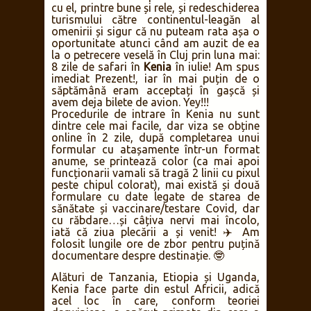
cu el, printre bune și rele, și redeschiderea
turismului către continentul-leagăn al
omenirii și sigur că nu puteam rata așa o
oportunitate atunci când am auzit de ea
la o petrecere veselă în Cluj prin luna mai:
8 zile de safari în
Kenia
în iulie! Am spus
imediat Prezent!, iar în mai puțin de o
săptămână eram acceptați în gașcă și
avem deja bilete de avion. Yey!!!
Procedurile de intrare în Kenia nu sunt
dintre cele mai facile, dar viza se obține
online în 2 zile, după completarea unui
formular cu atașamente într-un format
anume, se printează color (ca mai apoi
funcționarii vamali să tragă 2 linii cu pixul
peste chipul colorat), mai există și două
formulare cu date legate de starea de
sănătate și vaccinare/testare Covid, dar
cu răbdare…și câțiva nervi mai încolo,
iată că ziua plecării a și venit!
✈️ Am
folosit lungile ore de zbor pentru puțină
documentare despre destinație. 🤓
Alături de Tanzania, Etiopia și Uganda,
Kenia face parte din estul Africii, adică
acel loc în care, conform teoriei