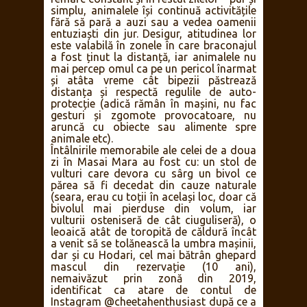
foarte repede unde sunt animalele mai
dificil de reperat și ce fac ele pe acolo.
Astfel, ne-am deplasat imediat acolo
unde un leu curta asiduu o leoaică fără să
se sinchisească că erau înconjurați de
mașini pline cu turiști care filmau și
fotografiau frenetic. A fost prima dată
când am observat această indiferență a
sălbăticiunilor la prezența mașinilor cu
oameni în habitatul lor, pe care urma să o
remarc constant și în restul zilelor – pur și
simplu, animalele își continuă activitățile
fără să pară a auzi sau a vedea oamenii
entuziaști din jur. Desigur, atitudinea lor
este valabilă în zonele în care braconajul
a fost ținut la distanță, iar animalele nu
mai percep omul ca pe un pericol înarmat
și atâta vreme cât bipezii păstrează
distanța și respectă regulile de auto-
protecție (adică rămân în mașini, nu fac
gesturi și zgomote provocatoare, nu
aruncă cu obiecte sau alimente spre
animale etc).
Întâlnirile memorabile ale celei de a doua
zi în Masai Mara au fost cu: un stol de
vulturi care devora cu sârg un bivol ce