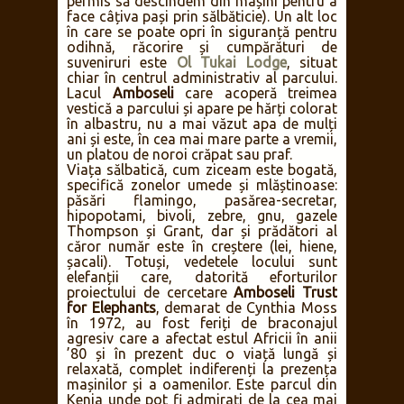
mai înalt munte din Africa, ale cărui
zăpezi topite și izvoare alimentează
subteran mlaștinile și lacurile
înconjurătoare. Rezultatul este o faună
sălbatică extrem de prosperă care poate
fi observată de pe drumurile parcului
(ieșirea de pe traseu se amendează cu
200USD!) sau de la observatorul special
amenajat pe un deal amplasat în nordul
lacului
Kioko
(singurul loc în care ni s-a
permis să descindem din mașini pentru a
face câțiva pași prin sălbăticie). Un alt loc
în care se poate opri în siguranță pentru
odihnă, răcorire și cumpărături de
suveniruri este
Ol Tukai Lodge
, situat
chiar în centrul administrativ al parcului.
Lacul
Amboseli
care acoperă treimea
vestică a parcului și apare pe hărți colorat
în albastru, nu a mai văzut apa de mulți
ani și este, în cea mai mare parte a vremii,
un platou de noroi crăpat sau praf.
Viața sălbatică, cum ziceam este bogată,
specifică zonelor umede și mlăștinoase:
păsări flamingo, pasărea-secretar,
hipopotami, bivoli, zebre, gnu, gazele
Thompson și Grant, dar și prădători al