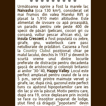
pentru că pe 30 iunie aveam un
sărbătorit, grupul l-a cadorisit cu o
prelungire a spectacolului de muzică și
dans oferit de un grup de etnici masai. A
urmat o petrecere de pomină pe ritmuri
specifice, care ne va rămâne tuturor o
amintire dragă și plină de haz.
Următoarea oprire a fost la marele lac
Naivasha
(cca 130 km²), considerat cel
mai frumos din valea Marelui Rift și
plasat la 1,910 metri altitudine. Este
alimentat de izvoare cu apă proaspătă,
un paradis pentru cele peste 400 de
specii de păsări (pelicani, cocori gri cu
coroană, vultur pescar african etc), iar
insula Crescent
a fost populată cu zebre,
girafe, gnu, waterbuck care pasc
netulburate de prădători. Cazarea a fost
la
Country Clubul
poziționat chiar pe
malul lacului, deschis în 1937 și devenit în
scurtă vreme unul dintre locurile
preferate de distracție pentru decadenta