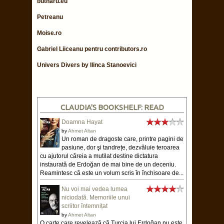
CE MAI CITESC
Transhumant
National Geographic Traveler
Into the World
butnaru.eu
Petreanu
Moise.ro
Gabriel Liiceanu pentru contributors.ro
Univers Divers by Ilinca Stanoevici
CLAUDIA'S BOOKSHELF: READ
Doamna Hayat
by
Ahmet Altan