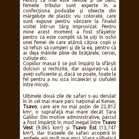
uzuală este un amestec de lapte cu sânge
de vită, fermentate câteva zile într-o
tigvă, și, mai rar, carne de vită friptă,
pentru că o vacă vie este mai valoroasă
decât una moartă. Se spune că este tabu
pentru masai să mănânce carnea
animalelor sălbatice (cu excepția celei de
bivol sau eland). De asemenea, este
considerată o insultă la adresa turmei să
se mănânce lapte și carne în aceeași zi.
Pentru că mai este nevoie și de bani,
femeile tribului sunt experte în a
confecționa podoabe și obiecte din
mărgeluțe de plastic viu colorate, care
sunt expuse pentru vânzare la finalul
vizitei într-un târg improvizat. Pentru
mine acest moment a fost sfâșietor
pentru că este cumplit să te uiți în ochii
unei femei de care atârnă câțiva copii și
să refuzi să cumperi
și
de la ea, pentru că
ai deja mâinile pline de brățărele, cercei,
cutiuțe etc.
Copiilor masai li se pot împărți la sfârșit
dulciuri și rechizite, dar asigurați-vă că
aveți suficiente și, dacă se poate, toate la
fel pentru a nu isca încăierări și ciufuleli