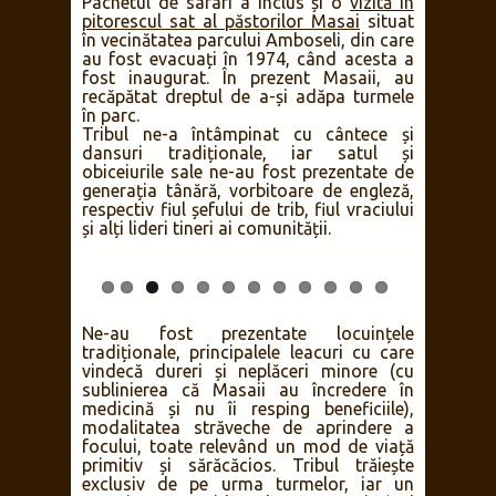
maiestuosul Kilimanjaro în zilele senine.
Am avut noroc ca în prima dimineață să
fie o astfel de zi și ne-am trezit în
zgomotul specific decolării balonului cu
aer cald care survolează parcul și oferă o
priveliște spectaculoasă asupra celui mai
înalt munte de sine stătător din lume în
schimbul tarifului piperat de
450USD/persoană.
Pachetul de safari a inclus și o
vizită în
pitorescul sat al păstorilor Masai
situat
în vecinătatea parcului Amboseli, din care
au fost evacuați în 1974, când acesta a
fost inaugurat. În prezent Masaii, au
recăpătat dreptul de a-și adăpa turmele
în parc.
Tribul ne-a întâmpinat cu cântece și
dansuri tradiționale, iar satul și
obiceiurile sale ne-au fost prezentate de
generația tânără, vorbitoare de engleză,
respectiv fiul șefului de trib, fiul vraciului
și alți lideri tineri ai comunității.