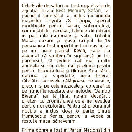
Cele 8 zile de safari au fost organizate de
agenția locală
Best Memory Safari
, iar
pachetul cumpărat a inclus închirierea
mașinilor Toyota 78 Troopy, special
modificate pentru safari, șoferii-ghizi,
combustibilul necesar, biletele de intrare
în parcurile naționale și satul tribului
Masai, cazare și masă. Grupul de 15
persoane a fost împărțit în trei mașini, iar
pe noi ne-a preluat
Kevin
, care s-a
asigurat că suntem în siguranță pe tot
parcursul, că vedem cât mai multe
animale și din cele mai prielnice poziții
pentru fotografiere și filmare. Și-a făcut
datoria la superlativ, ne-a tolerat
răbdător accesele gălăgioase de veselie,
precum și pe cele muzicale și coregrafice
pe ritmurile repetate ale melodiei “Jambo
Bwana”, iar, la final, ne-am despărțit
prieteni cu promisiunea de a ne revedea
pentru noi explorări. Pentru că programul
nostru a inclus doar o parte dintre
frumusețile Keniei, pentru a vedea și
restul e musai să revenim.
Prima oprire a fost în Parcul Național din