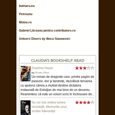
butnaru.eu
Petreanu
Moise.ro
Gabriel Liiceanu pentru contributors.ro
Univers Divers by Ilinca Stanoevici
CLAUDIA'S BOOKSHELF: READ
Doamna Hayat
by
Ahmet Altan
Un roman de dragoste care, printre pagini de
pasiune, dor şi tandrețe, dezvăluie teroarea
cu ajutorul căreia a mutilat destine dictatura
instaurată de Erdoğan de mai bine de un deceniu.
Reamintesc că este un volum scris în închisoare de...
Nu voi mai vedea lumea
niciodată. Memoriile unui
scriitor întemnițat