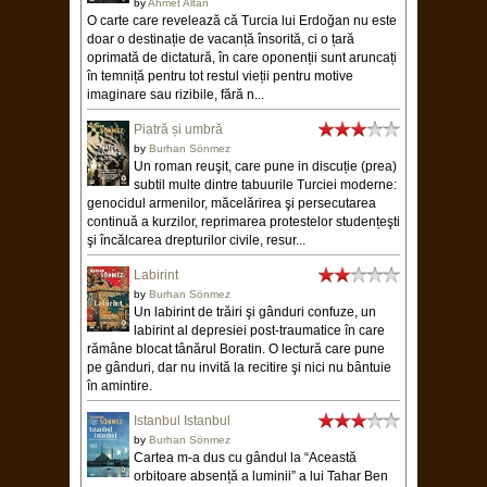
by
Ahmet Altan
O carte care revelează că Turcia lui Erdoğan nu este
doar o destinație de vacanță însorită, ci o țară
oprimată de dictatură, în care oponenții sunt aruncați
în temniță pentru tot restul vieții pentru motive
imaginare sau rizibile, fără n...
Piatră și umbră
by
Burhan Sönmez
Un roman reuşit, care pune in discuție (prea)
subtil multe dintre tabuurile Turciei moderne:
genocidul armenilor, măcelărirea şi persecutarea
continuă a kurzilor, reprimarea protestelor studențeşti
şi încălcarea drepturilor civile, resur...
Labirint
by
Burhan Sönmez
Un labirint de trăiri şi gânduri confuze, un
labirint al depresiei post-traumatice în care
rămâne blocat tânărul Boratin. O lectură care pune
pe gânduri, dar nu invită la recitire şi nici nu bântuie
în amintire.
Istanbul Istanbul
by
Burhan Sönmez
Cartea m-a dus cu gândul la “Această
orbitoare absență a luminii” a lui Tahar Ben