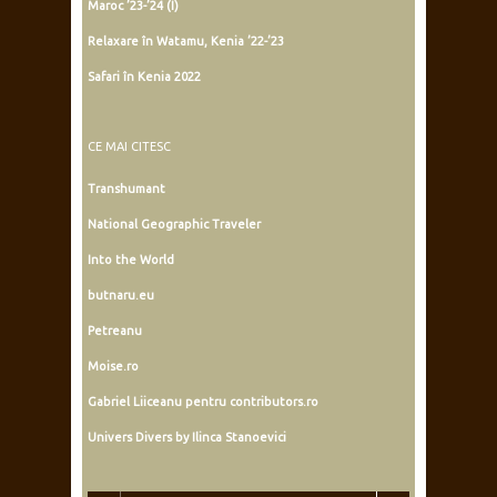
Maroc ’23-’24 (I)
Relaxare în Watamu, Kenia ’22-’23
Safari în Kenia 2022
CE MAI CITESC
Transhumant
National Geographic Traveler
Into the World
butnaru.eu
Petreanu
Moise.ro
Gabriel Liiceanu pentru contributors.ro
Univers Divers by Ilinca Stanoevici