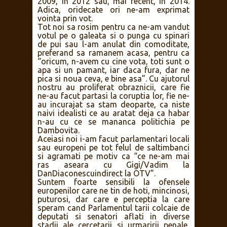
2009, in 2012 sau, mai recent, in 2014.
Adica, oridecate ori ne-am exprimat
vointa prin vot.
Tot noi sa rosim pentru ca ne-am vandut
votul pe o galeata si o punga cu spinari
de pui sau l-am anulat din comoditate,
preferand sa ramanem acasa, pentru ca
“oricum, n-avem cu cine vota, toti sunt o
apa si un pamant, iar daca fura, dar ne
pica si noua ceva, e bine asa”. Cu ajutorul
nostru au proliferat obraznicii, care fie
ne-au facut partasi la coruptia lor, fie ne-
au incurajat sa stam deoparte, ca niste
naivi idealisti ce au aratat deja ca habar
n-au cu ce se mananca politichia pe
Dambovita.
Aceiasi noi i-am facut parlamentari locali
sau europeni pe tot felul de saltimbanci
si agramati pe motiv ca “ce ne-am mai
ras aseara cu Gigi/Vadim la
DanDiaconescuindirect la OTV”.
Suntem foarte sensibili la ofensele
europenilor care ne tin de hoti, mincinosi,
puturosi, dar care e perceptia la care
speram cand Parlamentul tarii colcaie de
deputati si senatori aflati in diverse
stadii ale cercetarii si urmaririi penale,