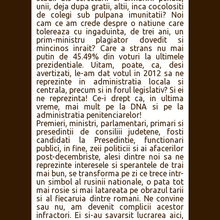
unii, deja dupa gratii, altii, inca cocolositi
de colegi sub pulpana imunitatii? Noi
cam ce am crede despre o natiune care
tolereaza cu ingaduinta, de trei ani, un
prim-ministru plagiator dovedit si
mincinos inrait? Care a strans nu mai
putin de 45.49% din voturi la ultimele
prezidentiale. Uitam, poate, ca, desi
avertizati, le-am dat votul in 2012 sa ne
reprezinte in administratia locala si
centrala, precum si in forul legislativ? Si ei
ne reprezinta! Ce-i drept ca, in ultima
vreme, mai mult pe la DNA si pe la
administratia penitenciarelor!
Premieri, ministri, parlamentari, primari si
presedintii de consiliii judetene, fosti
candidati la Presedintie, functionari
publici, in fine, zeii politicii si ai afacerilor
post-decembriste, alesi dintre noi sa ne
reprezinte interesele si sperantele de trai
mai bun, se transforma pe zi ce trece intr-
un simbol al rusinii nationale, o pata tot
mai rosie si mai latareata pe obrazul tarii
si al fiecaruia dintre romani. Ne convine
sau nu, am devenit complicii acestor
infractori. Ei si-au savarsit lucrarea aici,