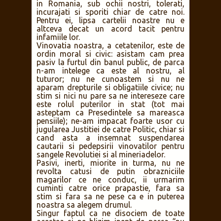
in Romania, sub ochii nostri, tolerati,
incurajati si sporiti chiar de catre noi.
Pentru ei, lipsa cartelii noastre nu e
altceva decat un acord tacit pentru
infamiile lor.
Vinovatia noastra, a cetatenilor, este de
ordin moral si civic: asistam cam prea
pasiv la furtul din banul public, de parca
n-am intelege ca este al nostru, al
tuturor; nu ne cunoastem si nu ne
aparam drepturile si obligatiile civice; nu
stim si nici nu pare sa ne intereseze care
este rolul puterilor in stat (tot mai
asteptam ca Presedintele sa mareasca
pensiile); ne-am impacat foarte usor cu
jugularea Justitiei de catre Politic, chiar si
cand asta a insemnat suspendarea
cautarii si pedepsirii vinovatilor pentru
sangele Revolutiei si al mineriadelor.
Pasivi, inerti, miorite in turma, nu ne
revolta catusi de putin obrazniciile
magarilor ce ne conduc, ii urmarim
cuminti catre orice prapastie, fara sa
stim si fara sa ne pese ca e in puterea
noastra sa alegem drumul.
Singur faptul ca ne disociem de toate