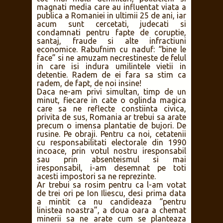
magnati media care au influentat viata a
publica a Romaniei in ultimii 25 de ani, iar
acum sunt cercetati, judecati si
condamnati pentru fapte de coruptie,
santaj, fraude si alte infractiuni
economice. Rabufnim cu naduf: “bine le
face” si ne amuzam necrestineste de felul
in care isi indura umilintele vietii in
detentie. Radem de ei fara sa stim ca
radem, de fapt, de noi insine!
Daca ne-am privi simultan, timp de un
minut, fiecare in cate o oglinda magica
care sa ne reflecte constiinta civica,
privita de sus, Romania ar trebui sa arate
precum o imensa plantatie de bujori. De
rusine. Pe obraji. Pentru ca noi, cetatenii
cu responsabilitati electorale din 1990
incoace, prin votul nostru iresponsabil
sau prin absenteismul si mai
iresponsabil, i-am desemnat pe toti
acesti impostori sa ne reprezinte.
Ar trebui sa rosim pentru ca l-am votat
de trei ori pe Ion Iliescu, desi prima data
a mintit ca nu candideaza “pentru
linistea noastra”, a doua oara a chemat
minerii sa ne arate cum se planteaza