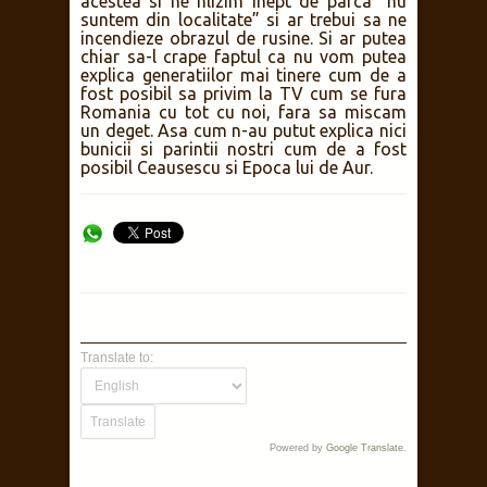
acestea si ne hlizim inept de parca “nu
suntem din localitate” si ar trebui sa ne
incendieze obrazul de rusine. Si ar putea
chiar sa-l crape faptul ca nu vom putea
explica generatiilor mai tinere cum de a
fost posibil sa privim la TV cum se fura
Romania cu tot cu noi, fara sa miscam
un deget. Asa cum n-au putut explica nici
bunicii si parintii nostri cum de a fost
posibil Ceausescu si Epoca lui de Aur.
Translate to:
Powered by
Google Translate
.