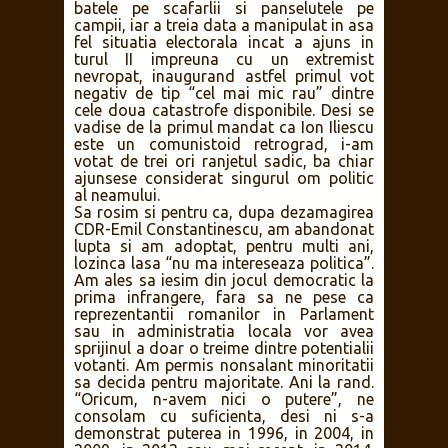
batele pe scafarlii si panselutele pe
campii, iar a treia data a manipulat in asa
fel situatia electorala incat a ajuns in
turul II impreuna cu un extremist
nevropat, inaugurand astfel primul vot
negativ de tip “cel mai mic rau” dintre
cele doua catastrofe disponibile. Desi se
vadise de la primul mandat ca Ion Iliescu
este un comunistoid retrograd, i-am
votat de trei ori ranjetul sadic, ba chiar
ajunsese considerat singurul om politic
al neamului.
Sa rosim si pentru ca, dupa dezamagirea
CDR-Emil Constantinescu, am abandonat
lupta si am adoptat, pentru multi ani,
lozinca lasa “nu ma intereseaza politica”.
Am ales sa iesim din jocul democratic la
prima infrangere, fara sa ne pese ca
reprezentantii romanilor in Parlament
sau in administratia locala vor avea
sprijinul a doar o treime dintre potentialii
votanti. Am permis nonsalant minoritatii
sa decida pentru majoritate. Ani la rand.
“Oricum, n-avem nici o putere”, ne
consolam cu suficienta, desi ni s-a
demonstrat puterea in 1996, in 2004, in