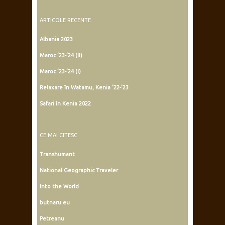
ARTICOLE RECENTE
Albania 2023
Maroc ’23-’24 (II)
Maroc ’23-’24 (I)
Relaxare în Watamu, Kenia ’22-’23
Safari în Kenia 2022
CE MAI CITESC
Transhumant
National Geographic Traveler
Into the World
butnaru.eu
Petreanu