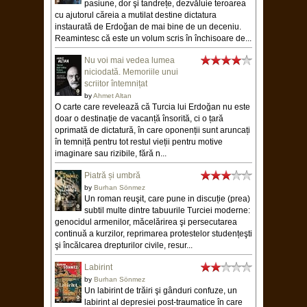
pasiune, dor şi tandrețe, dezvăluie teroarea
cu ajutorul căreia a mutilat destine dictatura
instaurată de Erdoğan de mai bine de un deceniu.
Reamintesc că este un volum scris în închisoare de...
Nu voi mai vedea lumea
niciodată. Memoriile unui
scriitor întemnițat
by
Ahmet Altan
O carte care revelează că Turcia lui Erdoğan nu este
doar o destinație de vacanță însorită, ci o țară
oprimată de dictatură, în care oponenții sunt aruncați
în temniță pentru tot restul vieții pentru motive
imaginare sau rizibile, fără n...
Piatră și umbră
by
Burhan Sönmez
Un roman reuşit, care pune in discuție (prea)
subtil multe dintre tabuurile Turciei moderne:
genocidul armenilor, măcelărirea şi persecutarea
continuă a kurzilor, reprimarea protestelor studențeşti
şi încălcarea drepturilor civile, resur...
Labirint
by
Burhan Sönmez
Un labirint de trăiri şi gânduri confuze, un
labirint al depresiei post-traumatice în care