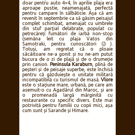
doar pentru auto 4×4, în aprilie plaja era
aproape pustie, neamenajată, perfectă
pentru campare în sălbăticie. Așa că am
revenit în septembrie ca să găsim peisajul
complet schimbat, amenajat cu umbrele
din stuf parțial delabrate, populat cu
petrecăreți fumători de iarbă non-stop
(semăna leit cu plaja Vatos din
Samotraki, pentru cunoscători 😉).
Totuși, am regretat că o ploaie
sâcâitoare ne-a gonit și nu ne-am putut
bucura de o zi de plajă și de o drumeție
prin canion.
Peninsula Karaburn
, plină de
peșteri și de peisaje superbe, este închisă
pentru că găzduiește o unitate militară
incompatibilă cu turismul de masă.
Vlore
este o stațiune mare, urbană, pe care am
asemuit-o cu Agadârul din Maroc, și are
o promenadă largă mărginită cu
restaurante cu specific divers. Este mai
potrivită pentru familii cu copii mici, așa
cum sunt și Sarande și Himare.