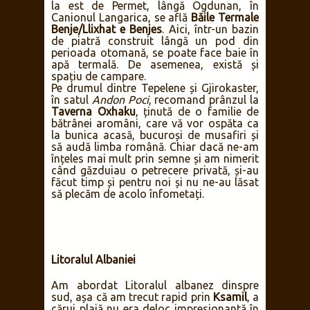
la est de Permet, lângă Ogdunan, în
Canionul Langarica, se află
Băile Termale
Benje/Llixhat e Benjes
. Aici, într-un bazin
de piatră construit lângă un pod din
perioada otomană, se poate face baie în
apă termală. De asemenea, există și
spațiu de campare.
Pe drumul dintre Tepelene și Gjirokaster,
în satul
Andon Poci
, recomand prânzul la
Taverna Oxhaku
, ținută de o familie de
bătrânei aromâni, care vă vor ospăta ca
la bunica acasă, bucuroși de musafiri și
să audă limba română. Chiar dacă ne-am
înțeles mai mult prin semne și am nimerit
când găzduiau o petrecere privată, și-au
făcut timp și pentru noi și nu ne-au lăsat
să plecăm de acolo înfometați.
Litoralul Albaniei
Am abordat Litoralul albanez dinspre
sud, așa că am trecut rapid prin
Ksamil
, a
cărui plajă nu era deloc impresionantă în