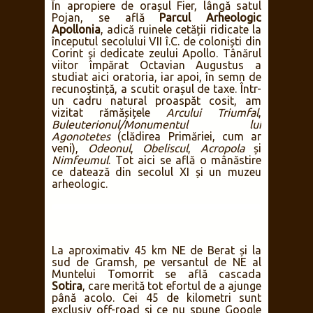
În apropiere de orașul Fier, lângă satul
Pojan, se află
Parcul Arheologic
Apollonia
, adică ruinele cetății ridicate la
începutul secolului VII î.C. de coloniști din
Corint și dedicate zeului Apollo. Tânărul
viitor împărat Octavian Augustus a
studiat aici oratoria, iar apoi, în semn de
recunoștință, a scutit orașul de taxe. Într-
un cadru natural proaspăt cosit, am
vizitat rămășițele
Arcului Triumfal
,
Buleuterionul/Monumentul lui
Agonotetes
(clădirea Primăriei, cum ar
veni),
Odeonul
,
Obeliscul
,
Acropola
și
Nimfeumul
. Tot aici se află o mânăstire
ce datează din secolul XI și un muzeu
arheologic.
La aproximativ 45 km NE de Berat și la
sud de Gramsh, pe versantul de NE al
Muntelui Tomorrit se află cascada
Sotira
, care merită tot efortul de a ajunge
până acolo. Cei 45 de kilometri sunt
exclusiv off-road și ce nu spune Google