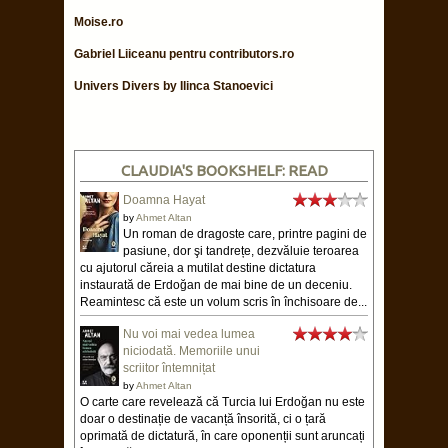
Moise.ro
Gabriel Liiceanu pentru contributors.ro
Univers Divers by Ilinca Stanoevici
CLAUDIA'S BOOKSHELF: READ
Doamna Hayat
by
Ahmet Altan
Un roman de dragoste care, printre pagini de
pasiune, dor şi tandrețe, dezvăluie teroarea
cu ajutorul căreia a mutilat destine dictatura
instaurată de Erdoğan de mai bine de un deceniu.
Reamintesc că este un volum scris în închisoare de...
Nu voi mai vedea lumea
niciodată. Memoriile unui
scriitor întemnițat
by
Ahmet Altan
O carte care revelează că Turcia lui Erdoğan nu este
doar o destinație de vacanță însorită, ci o țară
oprimată de dictatură, în care oponenții sunt aruncați