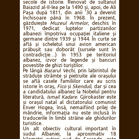
secole de istorie. Renovat de sultanul
Baiazid al-II-lea pe la 1490 și, apoi, de Ali
Pașa după 1811, din anii ’30 a devenit
închisoare până în 1968. În prezent,
găzduiește
Muzeul Armelor
, deschis în
1971, dedicat luptelor partizanilor
albanezi împotriva ocupației italiene și
germane dintre 1939 și 1944. În curte se
află și scheletul unui avion american
prăbușit sau doborât (sursele sunt în
contradicție…) în 1953 pe teritoriul
albanez, izvor de legende și bancuri
povestite de ghizi turiștilor.
Pe lângă
Bazarul Vechi
, prin labirintul de
străduțe strâmte și pietruite ale orașului
se află casele familiilor care au scris
istorie în oraș,
Fico
și
Skenduli
, dar și cea
a candidatului albanez la Nobelul pentru
literatură,
Ismail Kadare
. Gjirokaster este
și orașul natal al dictatorului comunist
Enver Hogea, însă, nemaifiind prilej de
mândrie, informația nu este inclusă în
traducerile în limbi străine ale ghidurilor
turistice.
Un alt obiectiv cultural important în
sudul Albaniei, la aproximativ 18