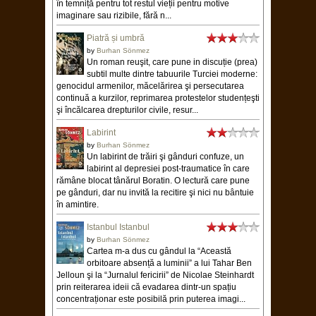
în temniță pentru tot restul vieții pentru motive
imaginare sau rizibile, fără n...
Piatră și umbră
by
Burhan Sönmez
Un roman reuşit, care pune in discuție (prea)
subtil multe dintre tabuurile Turciei moderne:
genocidul armenilor, măcelărirea şi persecutarea
continuă a kurzilor, reprimarea protestelor studențeşti
şi încălcarea drepturilor civile, resur...
Labirint
by
Burhan Sönmez
Un labirint de trăiri şi gânduri confuze, un
labirint al depresiei post-traumatice în care
rămâne blocat tânărul Boratin. O lectură care pune
pe gânduri, dar nu invită la recitire şi nici nu bântuie
în amintire.
Istanbul Istanbul
by
Burhan Sönmez
Cartea m-a dus cu gândul la “Această
orbitoare absență a luminii” a lui Tahar Ben
Jelloun şi la “Jurnalul fericirii” de Nicolae Steinhardt
prin reiterarea ideii că evadarea dintr-un spațiu
concentraționar este posibilă prin puterea imagi...