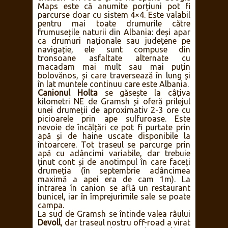
Maps este că anumite porțiuni pot fi
parcurse doar cu sistem 4×4. Este valabil
pentru mai toate drumurile către
frumusețile naturii din Albania: deși apar
ca drumuri naționale sau județene pe
navigație, ele sunt compuse din
tronsoane asfaltate alternate cu
macadam mai mult sau mai puțin
bolovănos, și care traversează în lung și
în lat muntele continuu care este Albania.
Canionul Holta
se găsește la câțiva
kilometri NE de Gramsh și oferă prilejul
unei drumeții de aproximativ 2-3 ore cu
picioarele prin ape sulfuroase. Este
nevoie de încălțări ce pot fi purtate prin
apă și de haine uscate disponibile la
întoarcere. Tot traseul se parcurge prin
apă cu adâncimi variabile, dar trebuie
ținut cont și de anotimpul în care faceți
drumeția (în septembrie adâncimea
maximă a apei era de cam 1m). La
intrarea în canion se află un restaurant
bunicel, iar în împrejurimile sale se poate
campa.
La sud de Gramsh se întinde valea râului
Devoll
, dar traseul nostru off-road a virat