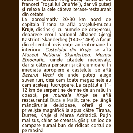
francezi “roșul lui Onufrie”), dar vă puteți
și relaxa la cele câteva terase-restaurant
din cetate.
La aproximativ 20-30 km nord de
capitala Tirana se află orășelul-muzeu
Kruje
, distins și cu numele de oraș-erou,
deoarece eroul național albanez Gjergj
Kastrioti Skanderbeg (1405-1468) a făcut
din el centrul rezistenței anti-otomane. În
interiorul
Castelului din Kruje
se află
Muzeul Național Skanderbeg
,
Muzeul
Etnografic
, ruinele citadelei medievale,
dar și câteva pensiuni și cârciumioare. În
imediata apropiere a castelului se află
Bazarul Vechi
de unde puteți alege
suveniruri, deși cam toate magazinele au
cam aceleași lucrușoare. La capătul a 11-
12 km de serpentine demne de un raliu în
coastă, pe
muntele Kruje
se află
restaurantul
Buza e Malit
, care, pe lângă
mâncărurile delicioase, oferă și o
priveliște magnifică la apus către Tirana,
Durres, Kruje și Marea Adriatică. Puțin
mai sus, chiar pe creastă, găsiți un loc de
campare numai bun de ridicat cortul de
pe mașină.