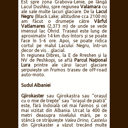
Est spre zona Grabova-Lenie, pe lângă
Lacul Dushku, spre regiunea
Valamara
cu
ale sale multe lacuri glaciare. De la
Lacul
Negru
(Black Lake; altitudine cca 2100 m)
am făcut o drumeție către
Vârful
Vatlamares
(2,373 m) de unde se vede
imensul lac Ohrid. Traseul este lung de
aproximativ 14 km dus-întors și se poate
face în 5-6 ore. Apoi, se poate ridica
cortul pe malul Lacului Negru, într-un
decor de vis…glacial.
În regiunea Dibres, la E de Rreshen și la
NV de Peshkopi, se află
Parcul Național
Lura
printre ale cărui lacuri glaciare
șerpuiește un frumos traseu de off-road
auto-moto.
Sudul Albaniei
Gjirokaster
sau Gjirokastra sau “orașul
cu o mie de trepte” sau “orașul de piatră”
este, fără îndoială cel mai faimos și cel
mai vizitat din Albania. Urcat la 400 de
metri deasupra nivelului mării, pe o
stâncă ce străjuiește
Valea Drino
,
Castelul
din Gjirokaster a văzut trecând multe