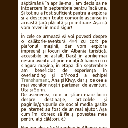
săptămână în aprilie-mai, am decis să ne
întoarcem în septembrie pentru încă una.
Și tot nu a fost suficient pentru a explora
și a descoperi toate comorile ascunse în
această țară plăcută și primitoare. Așa că
vom reveni în mod sigur!
În cele ce urmează vă voi povesti despre
o călătorie-aventură 4×4 cu cort pe
plafonul mașinii, dar vom explora
împreună și locuri din Albania turistică,
accesibile pe asfalt. Dacă în aprilie-mai
ne-am aventurat prin munții Albaniei cu o
singură mașină, în etapa din septembrie
am beneficiat de experiența în
overlanding și off-road a echipei
Transhumant
, Ana și Kiwy, dar și de cea a
mai vechilor noștri parteneri de aventuri,
Uța și Sorin.
De asemenea, cum nu știam mare lucru
despre destinație, articolele și
paginile/grupurile de social media găsite
pe Internet au fost de un real ajutor. Așa
cum îmi doresc să fie și povestea mea
pentru alți călători. 🙂
Noi am ales să pătrundem în Albania prin