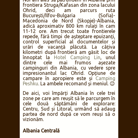
frontiera Struga/Kafasan din zona lacului
Ohrid, deci am parcurs ruta
București/Ilfov-Bulgaria (Sofia)-
Macedonia de Nord (Skopje)-Albania,
adică aproximativ 800 km rulați în cam
11-12 ore. Am trecut toate frontierele
repede, fără timpi de așteptare epuizanți,
control superficial al documentelor și
urări de vacanță plăcută. La câțiva
kilometri după frontieră am găsit loc de
înnoptat la
Hotel Camping Lin
, unul
dintre cele mai frumos așezate
campinguri din Albania, cu vedere spre
impresionantul lac Ohrid. Opțiune de
campare în apropiere este și
Camping
Peshku
. La ambele recomand și meniul. 😉
De aici, voi împărți Albania în cele trei
zone pe care am reușit să le parcurgem în
cele două săptămâni de explorare:
Centru, Sud și Litoral, urmând să adaug
partea de nord după ce vom reuși să o
vizionăm.
Albania Centrală