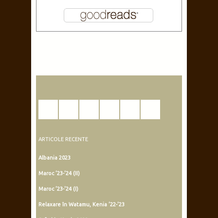
ARTICOLE RECENTE
Albania 2023
Maroc ’23-’24 (II)
Maroc ’23-’24 (I)
Relaxare în Watamu, Kenia ’22-’23