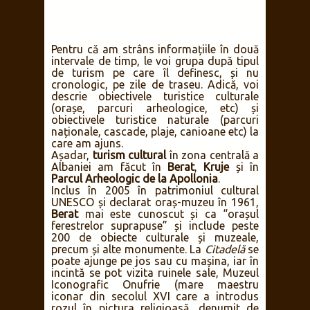
Pentru că am strâns informațiile în două
intervale de timp, le voi grupa după tipul
de turism pe care îl definesc, și nu
cronologic, pe zile de traseu. Adică, voi
descrie obiectivele turistice culturale
(orașe, parcuri arheologice, etc) și
obiectivele turistice naturale (parcuri
naționale, cascade, plaje, canioane etc) la
care am ajuns.
Așadar,
turism cultural
în zona centrală a
Albaniei am făcut în
Berat
,
Kruje
și în
Parcul Arheologic de la Apollonia
.
Inclus în 2005 în patrimoniul cultural
UNESCO și declarat oraș-muzeu în 1961,
Berat
mai este cunoscut și ca “orașul
ferestrelor suprapuse” și include peste
200 de obiecte culturale și muzeale,
precum și alte monumente. La
Citadelă
se
poate ajunge pe jos sau cu mașina, iar în
incintă se pot vizita ruinele sale, Muzeul
Iconografic Onufrie (mare maestru
iconar din secolul XVI care a introdus
rozul în pictura religioasă, denumit de