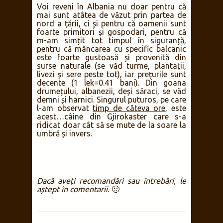
Voi reveni în Albania nu doar pentru că
mai sunt atâtea de văzut prin partea de
nord a țării, ci și pentru că oamenii sunt
foarte primitori și gospodari, pentru că
m-am simțit tot timpul în siguranță,
pentru că mâncarea cu specific balcanic
este foarte gustoasă și provenită din
surse naturale (se văd turme, plantații,
livezi și sere peste tot), iar prețurile sunt
decente (1 lek=0.41 bani). Din goana
drumețului, albanezii, deși săraci, se văd
demni și harnici. Singurul puturos, pe care
l-am observat
timp de câteva ore
, este
acest…câine din Gjirokaster care s-a
ridicat doar cât să se mute de la soare la
umbră și invers.
Dacă aveți recomandări sau întrebări, le
aștept în comentarii.
🙂