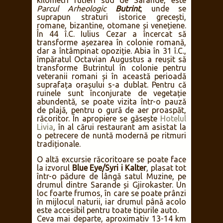
kilometri rutieri sud de Sarande, este
Parcul Arheologic
Butrint
, unde se
suprapun straturi istorice grecești,
romane, bizantine, otomane și venețiene.
În 44 î.C. Iulius Cezar a încercat să
transforme așezarea în colonie romană,
dar a întâmpinat opoziție. Abia în 31 î.C.,
împăratul Octavian Augustus a reușit să
transforme Butrintul în colonie pentru
veteranii romani și în această perioadă
suprafața orașului s-a dublat. Pentru că
ruinele sunt înconjurate de vegetație
abundentă, se poate vizita într-o pauză
de plajă, pentru o gură de aer proaspăt,
răcoritor. În apropiere se găsește
Hotelul
Livia
, în al cărui restaurant am asistat la
o petrecere de nuntă modernă pe ritmuri
tradiționale.
O altă excursie răcoritoare se poate face
la izvorul
Blue Eye/Syri i Kalter
, plasat tot
într-o pădure de lângă satul Muzine, pe
drumul dintre Sarande și Gjirokaster. Un
loc foarte frumos, în care se poate prânzi
în mijlocul naturii, iar drumul până acolo
este accesibil pentru toate tipurile auto.
Ceva mai departe, aproximativ 13-14 km