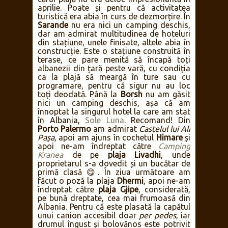
aprilie. Poate și pentru că activitatea
turistică era abia în curs de dezmorțire. În
Sarande
nu era nici un camping deschis,
dar am admirat multitudinea de hoteluri
din stațiune, unele finisate, altele abia în
construcție. Este o stațiune construită în
terase, ce pare menită să încapă toți
albanezii din țară peste vară, cu condiția
ca la plajă să meargă în ture sau cu
programare, pentru că sigur nu au loc
toți deodată. Până la
Borsh
nu am găsit
nici un camping deschis, așa că am
înnoptat la singurul hotel la care am stat
în Albania,
Sole Luna
. Recomand! Din
Porto Palermo
am admirat
Castelul lui Ali
Pașa
, apoi am ajuns în cochetul
Himare
și
apoi ne-am îndreptat către
Camping
Kranea
de pe
plaja Livadhi
, unde
proprietarul s-a dovedit și un bucătar de
primă clasă 😋. În ziua următoare am
făcut o poză la plaja
Dhermi
, apoi ne-am
îndreptat către
plaja Gjipe
, considerată,
pe bună dreptate, cea mai frumoasă din
Albania. Pentru că este plasată la capătul
unui canion accesibil doar
per pedes
, iar
drumul îngust și bolovănos este potrivit